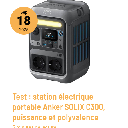
Sep
18
2025
Test : station électrique
portable Anker SOLIX C300,
puissance et polyvalence
5 minutes de lecture