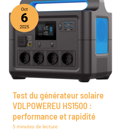
Oct
6
2025
Test du générateur solaire
VDLPOWEREU HS1500 :
performance et rapidité
5 minutes de lecture