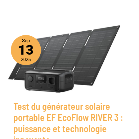
Sep
13
2025
Test du générateur solaire
portable EF EcoFlow RIVER 3 :
puissance et technologie