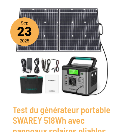
Sep
23
2025
Test du générateur portable
SWAREY 518Wh avec
panneaux solaires pliables