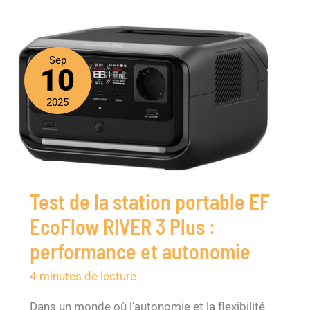
Sep
10
2025
Test de la station portable EF
EcoFlow RIVER 3 Plus :
performance et autonomie
4 minutes de lecture
Dans un monde où l’autonomie et la flexibilité