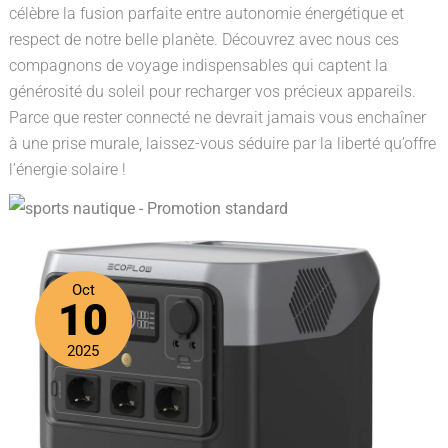
célèbre la fusion parfaite entre autonomie énergétique et
respect de notre belle planète. Découvrez avec nous ces
compagnons de voyage indispensables qui captent la
générosité du soleil pour recharger vos précieux appareils.
Parce que rester connecté ne devrait jamais vous enchaîner
à une prise murale, laissez-vous séduire par la liberté qu’offre
l’énergie solaire !
Oct
10
2025