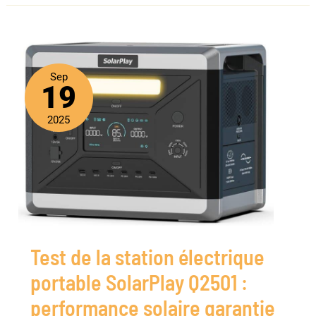
Sep
19
2025
Test de la station électrique
portable SolarPlay Q2501 :
performance solaire garantie