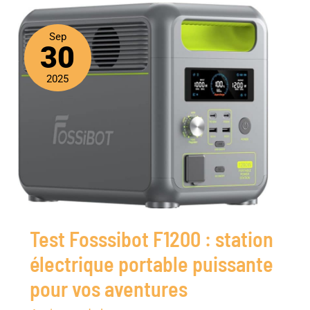
Sep
30
2025
Test Fosssibot F1200 : station
électrique portable puissante
pour vos aventures