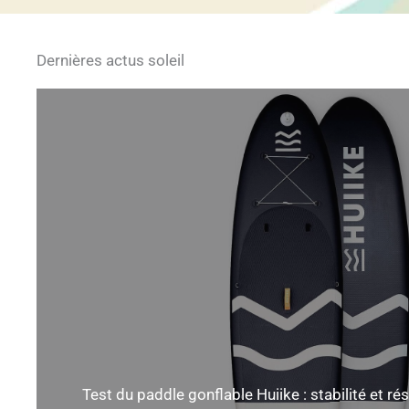
Dernières actus soleil
Test du paddle gonflable Huiike : stabilité et r