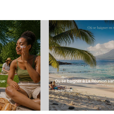
que-
Où se baigner à La Réunion san
3 mars 2026