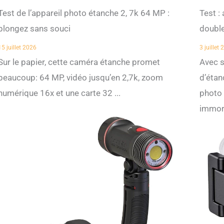
Test de l’appareil photo étanche 2, 7k 64 MP :
Test :
plongez sans souci
doubl
15 juillet 2026
3 juillet
Sur le papier, cette caméra étanche promet
Avec 
beaucoup: 64 MP, vidéo jusqu’en 2,7k, zoom
d’étan
numérique 16x et une carte 32 ...
photo 
immort