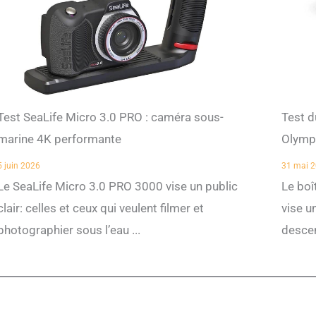
Test SeaLife Micro 3.0 PRO : caméra sous-
Test d
marine 4K performante
Olymp
5 juin 2026
31 mai 
Le SeaLife Micro 3.0 PRO 3000 vise un public
Le boî
clair: celles et ceux qui veulent filmer et
vise un
photographier sous l’eau ...
descen