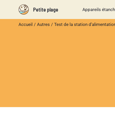
Aller
Petite plage
Appareils étanc
au
contenu
Accueil
Autres
Test de la station d’alimentat