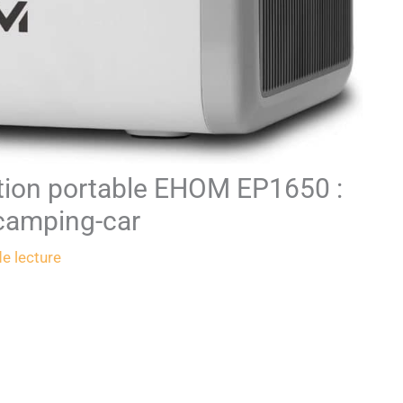
tation portable EHOM EP1650 :
camping-car
e lecture