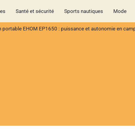
hes
Santé et sécurité
Sports nautiques
Mode
ion portable EHOM EP1650 : puissance et autonomie en cam