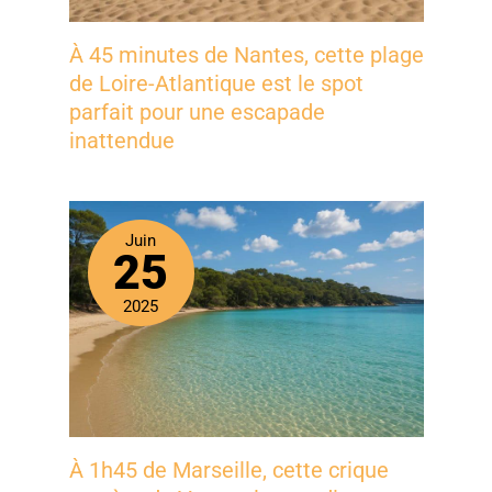
À 45 minutes de Nantes, cette plage
de Loire-Atlantique est le spot
parfait pour une escapade
inattendue
Juin
25
2025
À 1h45 de Marseille, cette crique