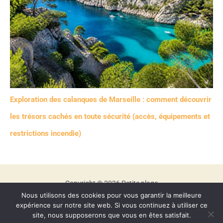
Exploration des calanques de Marseille : comment découvrir
les trésors cachés en toute sécurité (accès, équipements et
restrictions incendie)
Copyright © 2026 Petite plage
Nous utilisons des cookies pour vous garantir la meilleure
Mentions légales
expérience sur notre site web. Si vous continuez à utiliser ce
Contact
site, nous supposerons que vous en êtes satisfait.