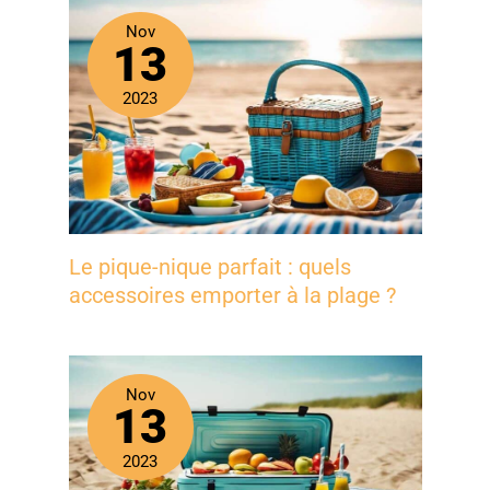
Nov
13
2023
Le pique-nique parfait : quels
accessoires emporter à la plage ?
Nov
13
2023