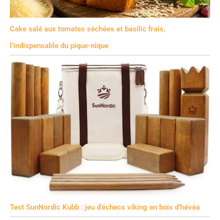
Cake salé aux tomates séchées et basilic frais,
l’indispensable du pique-nique
Test SunNordic Kubb : jeu d’échecs viking en bois d’hévéa