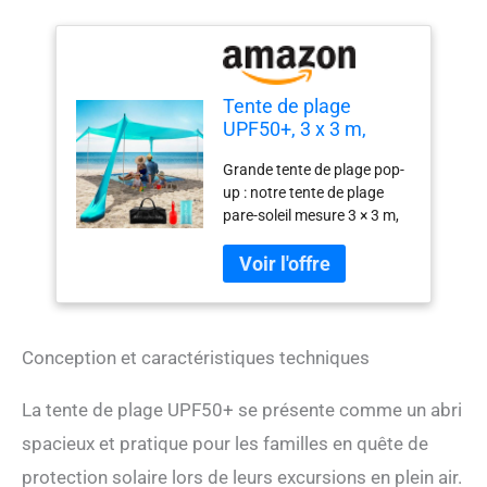
Tente de plage
UPF50+, 3 x 3 m,
auvent de plage
Grande tente de plage pop-
familial avec 4
up : notre tente de plage
poteaux en
pare-soleil mesure 3 × 3 m,
aluminium,
avec 4 poteaux en
couverture de plage,
aluminium jusqu'à 2 m de
sac de transport et
hauteur, augmentant ainsi
pelle à sable, tente
la zone ombragée de 50 %.
d'extérieur pop-up
Les poteaux sont réglables,
pour excursions en
vous pouvez concevoir un
camping
Conception et caractéristiques techniques
auvent de plage à 2
poteaux ou un auvent de
La tente de plage UPF50+ se présente comme un abri
plage à 4 pôles. Cet abri de
spacieux et pratique pour les familles en quête de
plage peut accueillir 6-8
personnes. Le design
protection solaire lors de leurs excursions en plein air.