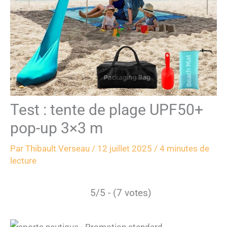
Test : tente de plage UPF50+
pop-up 3×3 m
Par
Thibault Verseau
/
12 juillet 2025
/
4 minutes de
lecture
5/5 - (7 votes)