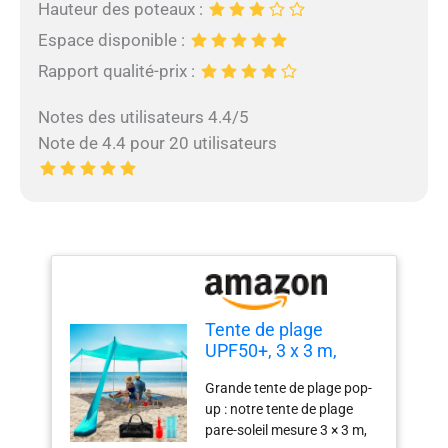
Hauteur des poteaux :
Espace disponible :
Rapport qualité-prix :
Notes des utilisateurs 4.4/5
Note de 4.4 pour 20 utilisateurs
Tente de plage
UPF50+, 3 x 3 m,
auvent de plage
Grande tente de plage pop-
familial avec 4
up : notre tente de plage
poteaux en
pare-soleil mesure 3 × 3 m,
aluminium,