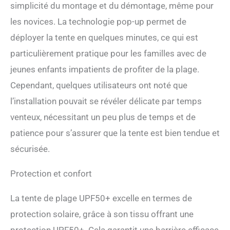
simplicité du montage et du démontage, même pour
pluvieux Nouveaux
accessoires inclus : notre
les novices. La technologie pop-up permet de
ensemble de pare-soleil de
déployer la tente en quelques minutes, ce qui est
plage amélioré ajoute une
couverture de plage
particulièrement pratique pour les familles avec de
imperméable
jeunes enfants impatients de profiter de la plage.
supplémentaire de 2,1 x 2,1
m et 4 petits piquets pour
Cependant, quelques utilisateurs ont noté que
tapis. Le paquet d'origine
l’installation pouvait se révéler délicate par temps
contient 3 toiles de plage de
venteux, nécessitant un peu plus de temps et de
3 m, 1 sac de transport, 4
poteaux en aluminium, 4
patience pour s’assurer que la tente est bien tendue et
piquets de sol, 4 cordes
sécurisée.
élastiques, 1 pelle à sable, 1
manuel de l'utilisateur
(français non garanti). Il
Protection et confort
suffit d'apporter notre
ensemble de tente et vous
La tente de plage UPF50+ excelle en termes de
pouvez aller à la plage pour
protection solaire, grâce à son tissu offrant une
vivre un moment
merveilleux sans acheter