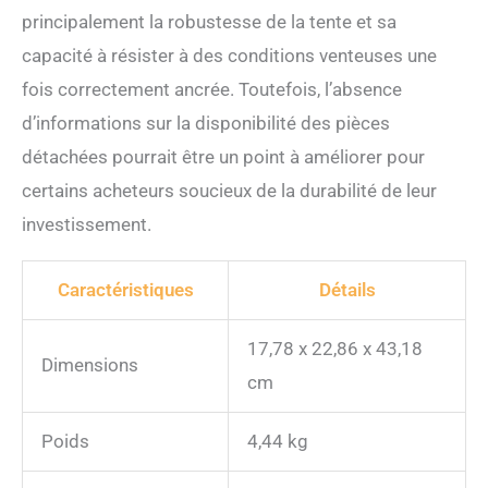
devenir votre compagnon
principalement la robustesse de la tente et sa
préféré lorsque vous allez à
la plage, au camping, au
capacité à résister à des conditions venteuses une
parc, lors d'une fête de
fois correctement ancrée. Toutefois, l’absence
pique-nique, de la pêche,
d'un barbecue dans le jardin
d’informations sur la disponibilité des pièces
détachées pourrait être un point à améliorer pour
certains acheteurs soucieux de la durabilité de leur
investissement.
Caractéristiques
Détails
17,78 x 22,86 x 43,18
Dimensions
cm
Poids
4,44 kg