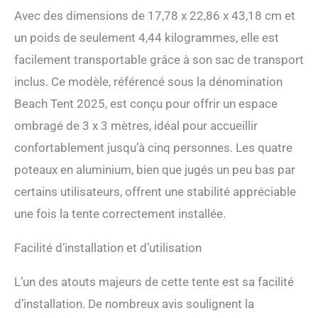
spacieux offre une ombre
Avec des dimensions de 17,78 x 22,86 x 43,18 cm et
rafraîchissante, parfaite
pour les amis, la famille et
un poids de seulement 4,44 kilogrammes, elle est
les bons moments
facilement transportable grâce à son sac de transport
Performance supérieure : le
tissu Lycra épais présente
inclus. Ce modèle, référencé sous la dénomination
une performance de
Beach Tent 2025, est conçu pour offrir un espace
protection UV UPF 50 + qui
peut bloquer efficacement
ombragé de 3 x 3 mètres, idéal pour accueillir
le rayonnement solaire,
confortablement jusqu’à cinq personnes. Les quatre
réduire les coups de soleil et
filtrer 98 % des rayons
poteaux en aluminium, bien que jugés un peu bas par
ultraviolets nocifs, afin de
certains utilisateurs, offrent une stabilité appréciable
prendre soin du corps
humain. En outre,
une fois la tente correctement installée.
l'extrémité du poteau en
aluminium est un design
Facilité d’installation et d’utilisation
conique, et le tube en
aluminium est épais de 16
L’un des atouts majeurs de cette tente est sa facilité
mm à 20 mm. L'auvent de
plage vous protégera aussi
d’installation. De nombreux avis soulignent la
bien les jours ensoleillés que