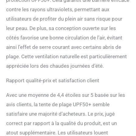
protection UPF50+. Cela garantit une barrière efficace
d'équipement
contre les rayons ultraviolets, permettant aux
supplémentaire Installation
facile : en quelques minutes,
utilisateurs de profiter du plein air sans risque pour
étalez-le, remplissez les
leur peau. De plus, sa conception ouverte sur les
sacs de sable, assemblez et
dressez les poteaux, fixez le
côtés favorise une bonne circulation de l’air, évitant
tissu sur la balle EVA avec
ainsi l’effet de serre courant avec certains abris de
des cordons élastiques, et
tirez fermement, vous
plage. Cette ventilation naturelle est particulièrement
obtiendrez une grande
appréciée lors des chaudes journées d’été.
tente pare-soleil. Son design
intelligent et sa structure
simple le rendent facile à
Rapport qualité-prix et satisfaction client
manipuler dans divers
environnements extérieurs
Avec une moyenne de 4,4 étoiles sur 5 basée sur les
Polyvalent et portable : pour
avis clients, la tente de plage UPF50+ semble
les voyages en famille à la
plage, les fêtes de fin de
satisfaire une majorité d’acheteurs. Le prix, jugé
semaine ou les pique-niques
correct par rapport à la qualité du produit, est un
en camping. Cette tente
portable pour la plage peut
atout supplémentaire. Les utilisateurs louent