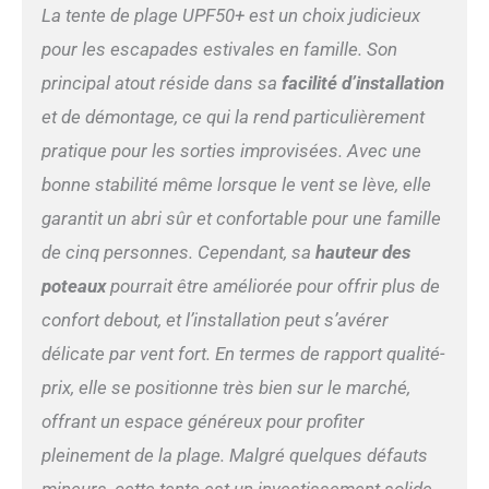
La tente de plage UPF50+ est un choix judicieux
filtrer 98 % des rayons
ultraviolets nocifs, afin de
pour les escapades estivales en famille. Son
prendre soin du corps
principal atout réside dans sa
facilité d’installation
humain. En outre,
l'extrémité du poteau en
et de démontage, ce qui la rend particulièrement
aluminium est un design
pratique pour les sorties improvisées. Avec une
conique, et le tube en
aluminium est épais de 16
bonne stabilité même lorsque le vent se lève, elle
mm à 20 mm. L'auvent de
garantit un abri sûr et confortable pour une famille
plage vous protégera aussi
bien les jours ensoleillés que
de cinq personnes. Cependant, sa
hauteur des
pluvieux Nouveaux
poteaux
pourrait être améliorée pour offrir plus de
accessoires inclus : notre
ensemble de pare-soleil de
confort debout, et l’installation peut s’avérer
plage amélioré ajoute une
délicate par vent fort. En termes de rapport qualité-
couverture de plage
prix, elle se positionne très bien sur le marché,
imperméable
supplémentaire de 2,1 x 2,1
offrant un espace généreux pour profiter
m et 4 petits piquets pour
pleinement de la plage. Malgré quelques défauts
tapis. Le paquet d'origine
contient 3 toiles de plage de