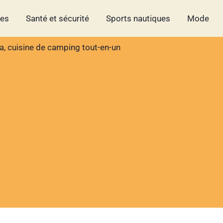
hes
Santé et sécurité
Sports nautiques
Mode
a, cuisine de camping tout-en-un