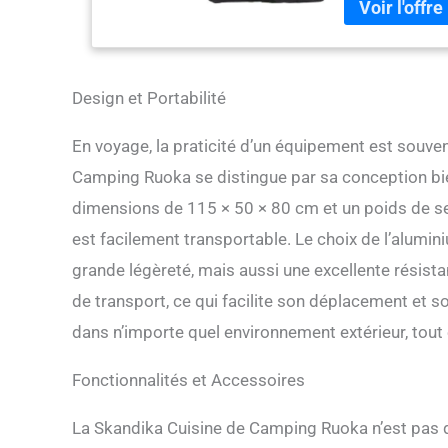
renfoncement ave
renfoncement peu
fermé. ✔ CONSTR
outil et les éta
facile à monter e
Design et Portabilité
cuisine d'extéri
QUALITÉ : le pol
En voyage, la praticité d’un équipement est souve
châssis en alumi
Camping Ruoka se distingue par sa conception bie
simple à nettoyer
redonner son écla
dimensions de 115 × 50 × 80 cm et un poids de s
de l'air. ✔ DÉTA
est facilement transportable. Le choix de l’alumi
poches de rangeme
transport, la cu
grande légèreté, mais aussi une excellente résista
en plein air en c
de transport, ce qui facilite son déplacement et s
dans n’importe quel environnement extérieur, tout 
Fonctionnalités et Accessoires
La Skandika Cuisine de Camping Ruoka n’est pas q