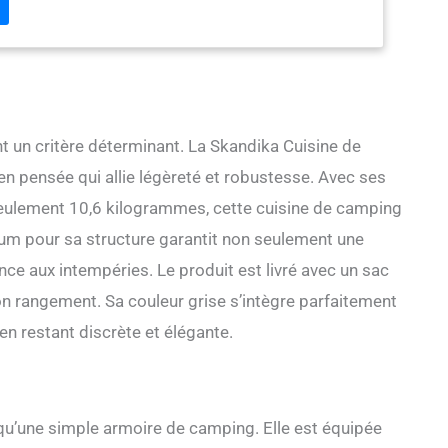
c une cuvette intégrée. L'évier est amovible et le
t être recouvert, créant ainsi un grand plan de travail
UCTION STABLE ET FACILE : le système emboîtable sans
gères amovibles en MDF assurent une construction robuste,
t à démonter. Grâce aux pieds réglables en hauteur, la
eur est stable sur un sol inégal. ✔ MATÉRIAUX DE HAUTE
yester 600D imperméable et revêtu de PVC ainsi que le
nt un critère déterminant. La Skandika Cuisine de
nium rendent la cuisine de camping Ruoka durable et
n pensée qui allie légèreté et robustesse. Avec ses
. Un chiffon humide suffit à éliminer les salissures et à lui
t, tandis que le filet à l'arrière assure une bonne circulation
eulement 10,6 kilogrammes, cette cuisine de camping
ILS PRATIQUES : avec des fermetures éclair solides, des
nium pour sa structure garantit non seulement une
nt latérales et un sac de transport pour faciliter le
isine de camping Ruoka est idéale pour toutes les aventures
nce aux intempéries. Le produit est livré avec un sac
amping, en pique-nique ou en barbecue dans le jardin.
on rangement. Sa couleur grise s’intègre parfaitement
en restant discrète et élégante.
u’une simple armoire de camping. Elle est équipée