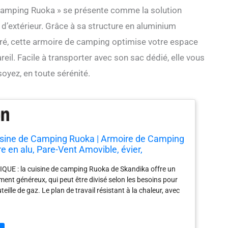
e Camping Ruoka » se présente comme la solution
 d’extérieur. Grâce à sa structure en aluminium
gré, cette armoire de camping optimise votre espace
eil. Facile à transporter avec son sac dédié, elle vous
oyez, en toute sérénité.
isine de Camping Ruoka | Armoire de Camping
e en alu, Pare-Vent Amovible, évier,
s de Rangement, Sac de Transport | Cuisine
QUE : la cuisine de camping Ruoka de Skandika offre un
'extérieur, de Voyage
ent généreux, qui peut être divisé selon les besoins pour
teille de gaz. Le plan de travail résistant à la chaleur, avec
ovible contre le vent et les éclaboussures, peut accueillir
amping d'une largeur maximale de 58 cm. ✔ ÉVIER
n de travail du meuble de cuisine comporte un