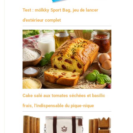
Test : mölkky Sport Bag, jeu de lancer
d’extérieur complet
Cake salé aux tomates séchées et basilic
frais, l’indispensable du pique-nique