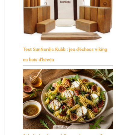
Test SunNordic Kubb : jeu d’échecs viking
en bois d’hévéa