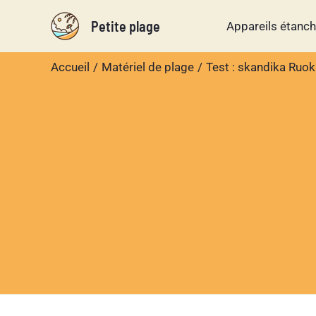
Aller
Petite plage
Appareils étanc
au
contenu
Accueil
Matériel de plage
Test : skandika Ruok