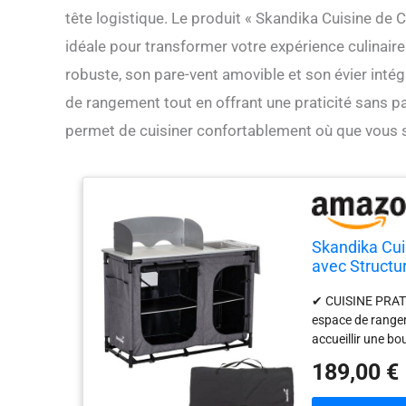
tête logistique. Le produit « Skandika Cuisine d
idéale pour transformer votre expérience culinaire
robuste, son pare-vent amovible et son évier inté
de rangement tout en offrant une praticité sans par
permet de cuisiner confortablement où que vous s
Skandika Cu
avec Structur
Compartiment
✔ CUISINE PRATI
de Camping d
espace de rangem
accueillir une bou
une protection am
189,00 €
un réchaud de c
INTÉGRÉ : le pla