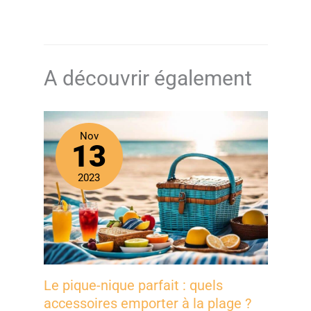
conçu pour offrir une durabilité, une capacité
d'absorption et une qualité optimale. Fabriqué
biologiquement - Le matériau utilisé dans la fabrication
de la serviette est naturel et organique, ce qui rend son
utilisation totalement sûre et fiable.
A découvrir également
Nov
13
2023
Le pique-nique parfait : quels
accessoires emporter à la plage ?