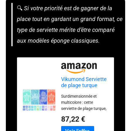
🔍
Si votre priorité est de gagner de la
place tout en gardant un grand format, ce
type de serviette mérite d’être comparé
aux modèles éponge classiques.
Vikumond Serviette
de plage turque
fine, légère et
Surdimensionnée et
douce,
multicolore : cette
surdimensionnée,
serviette de plage turque,
anti-sable,
y compris les franges,
absorbante, à
87,22 €
offre suffisamment
séchage rapide,
d'espace pour diverses
pour bain, piscine,