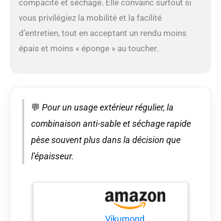
remarquables de cette
compacité et séchage. Elle convainc surtout si
serviette de plage
vous privilégiez la mobilité et la facilité
turque est sa qualité
résistante au sable.
d’entretien, tout en acceptant un rendu moins
Vous pouvez profiter de
épais et moins « éponge » au toucher.
votre temps sur la plage
sans avoir à vous
soucier du sable qui
colle à votre serviette.
Cette caractéristique
garantit une expérience
💬
Pour un usage extérieur régulier, la
de plage plus
combinaison anti-sable et séchage rapide
confortable et sans
tracas, vous
pèse souvent plus dans la décision que
permettant de vous
l’épaisseur.
détendre et de vous
détendre complètement
Séchage rapide et
absorbante : cette
serviette de plage
turque excelle en
Vikumond
matière d'absorption et