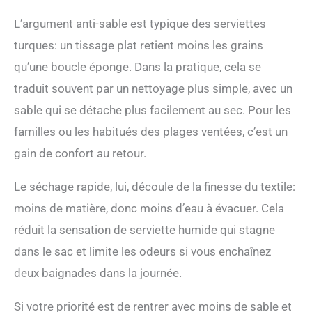
absorbante : cette
L’argument anti-sable est typique des serviettes
serviette de plage turque
excelle en matière
turques: un tissage plat retient moins les grains
d'absorption et de
qu’une boucle éponge. Dans la pratique, cela se
séchage rapide. Elle
absorbe l'eau rapidement,
traduit souvent par un nettoyage plus simple, avec un
vous gardant au sec et
sable qui se détache plus facilement au sec. Pour les
confortable après une
baignade. Son séchage
familles ou les habitués des plages ventées, c’est un
rapide garantit qu'elle est
gain de confort au retour.
prête à l'emploi
rapidement, ce qui en fait
Le séchage rapide, lui, découle de la finesse du textile:
un choix pratique pour les
amateurs de plage qui
moins de matière, donc moins d’eau à évacuer. Cela
apprécient l'efficacité et le
réduit la sensation de serviette humide qui stagne
confort Douce et cadeau :
cette serviette de plage
dans le sac et limite les odeurs si vous enchaînez
turque offre une
deux baignades dans la journée.
sensation luxueuse sur la
peau. Sa douceur en fait
une délicieuse option de
Si votre priorité est de rentrer avec moins de sable et