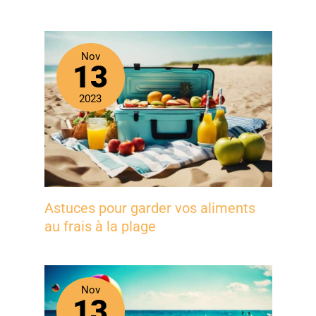
Nov
13
2023
Astuces pour garder vos aliments
au frais à la plage
Nov
13