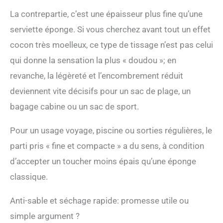
permettant de la
transporter sans effort
La contrepartie, c’est une épaisseur plus fine qu’une
partout où vous allez
serviette éponge. Si vous cherchez avant tout un effet
Sans sable et confortable
: l'une des
cocon très moelleux, ce type de tissage n’est pas celui
caractéristiques
qui donne la sensation la plus « doudou »; en
remarquables de cette
serviette de plage turque
revanche, la légèreté et l’encombrement réduit
est sa qualité résistante
deviennent vite décisifs pour un sac de plage, un
au sable. Vous pouvez
profiter de votre temps
bagage cabine ou un sac de sport.
sur la plage sans avoir à
vous soucier du sable qui
Pour un usage voyage, piscine ou sorties régulières, le
colle à votre serviette.
parti pris « fine et compacte » a du sens, à condition
Cette caractéristique
garantit une expérience
d’accepter un toucher moins épais qu’une éponge
de plage plus confortable
classique.
et sans tracas, vous
permettant de vous
détendre et de vous
Anti-sable et séchage rapide: promesse utile ou
détendre complètement
simple argument ?
Séchage rapide et