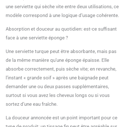
cadeau pour les amis et la
une serviette qui sèche vite entre deux utilisations, ce
famille. Que ce soit pour
un anniversaire, des
modèle correspond à une logique d’usage cohérente.
vacances ou juste parce
que, cette serviette est un
Absorption et douceur au quotidien: est-ce suffisant
cadeau attentionné et
face à une serviette éponge ?
pratique que tout le
monde apprécierait
Une serviette turque peut être absorbante, mais pas
de la même manière qu’une éponge épaisse. Elle
absorbe correctement, puis sèche vite; en revanche,
l’instant « grande soif » après une baignade peut
demander une ou deux passes supplémentaires,
surtout si vous avez les cheveux longs ou si vous
sortez d’une eau fraîche.
La douceur annoncée est un point important pour ce
type de produit: un tissage fin peut être agréable sur