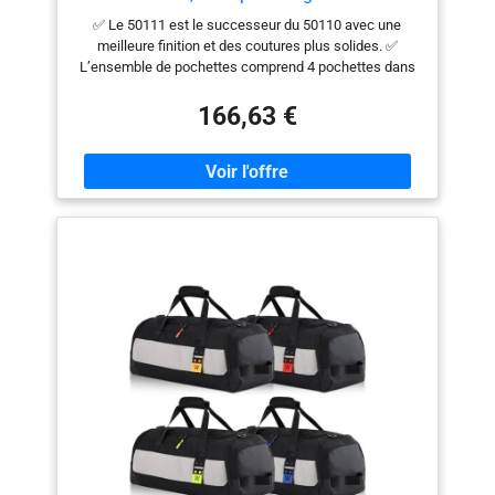
bagages dans un coffre de toit - 50111
✅ Le 50111 est le successeur du 50110 avec une
meilleure finition et des coutures plus solides. ✅
L’ensemble de pochettes comprend 4 pochettes dans
le set - 3 pochettes environ. 60 cm de longueur, 32 cm
de largeur et 30 cm de hauteur. 1 sac de forme
166,63 €
aérodynamique pour la partie avant de la boîte : idéal
pour organiser les bagages dans un coffre de toit ✅ Le
set est conçu de manière à ce que les 4 poches
utilisent parfaitement le volume d’environ 400 litres
d’une coffre de toit standard avec des dimensions
maximales de 1,90 m de long, 80 cm de large et environ
35 cm de haut. 3 sacs de 60 x 32 x 30 cm + un sac
aérodynamique pour la partie avant du coffre de toit de
60 x 42 x Très léger, solide, résistant aux
éclaboussures et avec fond imperméable grâce au
revêtement en PVC ✅ 1 compartiment principal et 2
poches latérales par sac pour une bonne organisation
du bagage - Facile à transporter avec des poignées et
une bandoulière