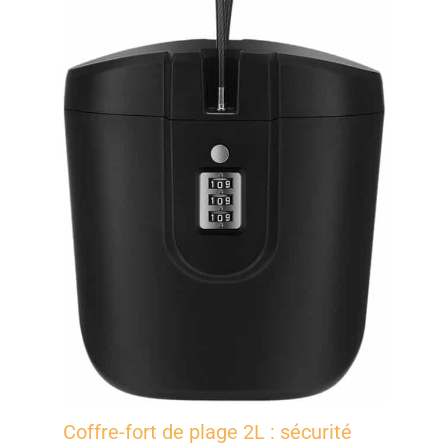
véhicule, l'accès aux sacs sur le toit de votre voiture est
particulièrement facile et pratique, ce qui facilite
l'accès aux petites personnes. Chaque sac du set est
équipé de boucles élastiques colorées
interchangeables, ce qui vous permet de reconnaître
votre sac en un coup d’œil sans avoir à l’ouvrir. Cette
fonctionnalité permet de gagner du temps et facilite
l'organisation de vos bagages. Une fermeture éclair
avant pratique permet un accès rapide au contenu au
fond du sac sans avoir à tout vider. Les sacs sont
fabriqués à partir de matériaux de haute qualité et
hydrofuges, qui protègent leur contenu contre les
éclaboussures. En outre, une fermeture éclair étanche
offre une protection renforcée contre les éléments. Le
confort de transport est assuré par une poignée en cuir
végétal, qui est non seulement respectueuse de
l'environnement, mais aussi agréable à tenir. Avec ce
kit de sacs de toit, vous êtes parfaitement équipé pour
tout voyage, que ce soit pour une courte excursion ou
un long trajet en vacances. Il allie durabilité, commodité
et efficacité en un seul produit et en fait le compagnon
indispensable des voyageurs modernes.
Coffre-fort de plage 2L : sécurité