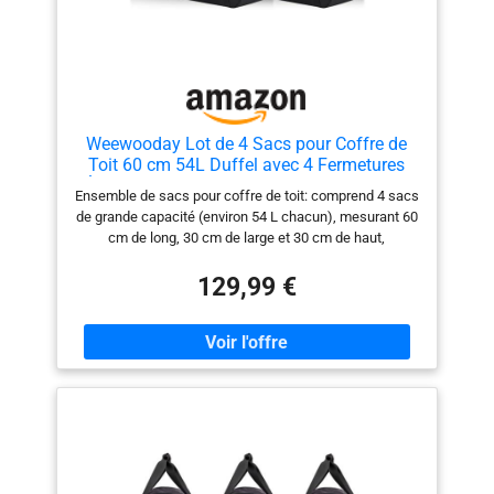
Weewooday Lot de 4 Sacs pour Coffre de
Toit 60 cm 54L Duffel avec 4 Fermetures
Éclair de Marquage d'Identification Sac de
Ensemble de sacs pour coffre de toit: comprend 4 sacs
Voyage Noir avec Compartiment à
de grande capacité (environ 54 L chacun), mesurant 60
Chaussures pour Coffre Toit de
cm de long, 30 cm de large et 30 cm de haut,
Voiture(Mode)
optimisant l’espace de rangement du coffre de toit
standard. Que ce soit pour un long voyage en voiture ou
129,99 €
une sortie en famille, vous pourrez facilement ranger
bagages, équipements ou objets du quotidien,
améliorant ainsi considérablement l’organisation et le
confort de vos déplacements Conception fonctionnelle:
les côtés de chaque sac sont conçus en rouge vif,
bleu, orange et vert fluorescent afin que l’utilisateur
puisse rapidement trouver le sac dont il a besoin parmi
de nombreux bagages; Équipés de tirettes de fermeture
éclair de couleur interchangeables pour une
personnalisation et une identification faciles; La