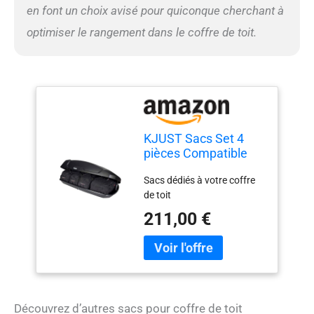
en font un choix avisé pour quiconque cherchant à
optimiser le rangement dans le coffre de toit.
KJUST Sacs Set 4
pièces Compatible
Avec Coffre De Toit
Sacs dédiés à votre coffre
THULE FORCE XT M
de toit
211,00 €
Découvrez d’autres sacs pour coffre de toit