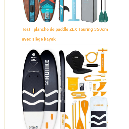
Test : planche de paddle ZLX Touring 350cm
avec siège kayak