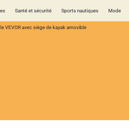
hes
Santé et sécurité
Sports nautiques
Mode
able VEVOR avec siège de kayak amovible