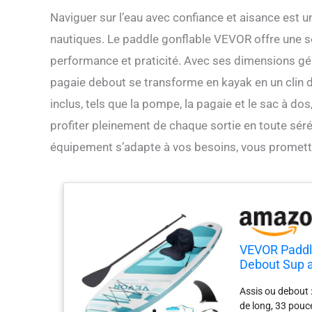
Naviguer sur l’eau avec confiance et aisance est
nautiques. Le paddle gonflable VEVOR offre une sol
performance et praticité. Avec ses dimensions gé
pagaie debout se transforme en kayak en un clin 
inclus, tels que la pompe, la pagaie et le sac à do
profiter pleinement de chaque sortie en toute sér
équipement s’adapte à vos besoins, vous promet
VEVOR Paddl
Debout Sup 
Planche,Pomp
Assis ou debout 
de Réparatio
de long, 33 pou