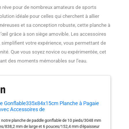
 un rêve pour de nombreux amateurs de sports
ution idéale pour celles qui cherchent à allier
néreuses et sa conception robuste, cette planche à
d’œil grâce à son siège amovible. Les accessoires
s, simplifient votre expérience, vous permettant de
énité. Que vous soyez novice ou expérimentée, cet
tant des moments mémorables sur l’eau.
e Gonflable335x84x15cm Planche à Pagaie
avec Accessoires de
e,Pagaie,Aileron,Sacs,Laisse de Cheville,Kit
: notre planche de paddle gonflable de 10 pieds/3048 mm
n, Pont Antidérapant pour Jeunes
ces/838,2 mm de large et 6 pouces/152,4 mm d'épaisseur