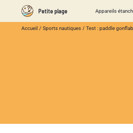
Aller
Petite plage
Appareils étanc
au
contenu
Accueil
Sports nautiques
Test : paddle gonfl