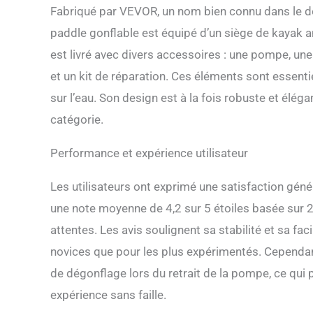
sangle, les plan
Fabriqué par VEVOR, un nom bien connu dans le 
effort et se plie
paddle gonflable est équipé d’un siège de kayak am
pour le voyage. 
est livrée avec 
est livré avec divers accessoires : une pompe, une 
rangement étanch
et un kit de réparation. Ces éléments sont essent
cheville et une 
aventures aquat
sur l’eau. Son design est à la fois robuste et élég
catégorie.
Performance et expérience utilisateur
Les utilisateurs ont exprimé une satisfaction gén
une note moyenne de 4,2 sur 5 étoiles basée sur 22
attentes. Les avis soulignent sa stabilité et sa fac
novices que pour les plus expérimentés. Cependan
de dégonflage lors du retrait de la pompe, ce qui p
expérience sans faille.