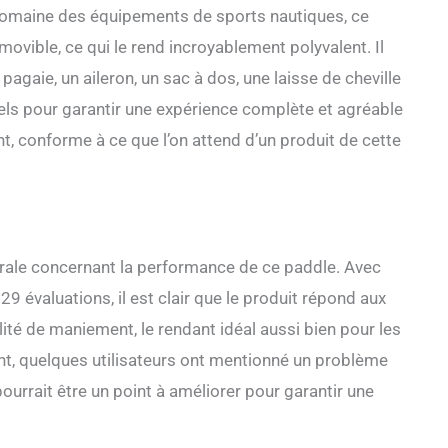
ches à pagaie pour adultes et jeunes sont portables sans
domaine des équipements de sports nautiques, ce
nt de manière compacte dans le sac d'accessoires fourni
ovible, ce qui le rend incroyablement polyvalent. Il
Ensemble complet d'accessoires : notre planche gonflable
une pagaie en aluminium, une pompe, un siège, un sac de
pagaie, un aileron, un sac à dos, une laisse de cheville
e, un sac pour téléphone, un sac à dos, une laisse de
iels pour garantir une expérience complète et agréable
clé, vous assurant que vous êtes entièrement équipé pour vos
iques sans avoir besoin d'équipement supplémentaire.
ant, conforme à ce que l’on attend d’un produit de cette
érale concernant la performance de ce paddle. Avec
9 évaluations, il est clair que le produit répond aux
ilité de maniement, le rendant idéal aussi bien pour les
t, quelques utilisateurs ont mentionné un problème
ourrait être un point à améliorer pour garantir une