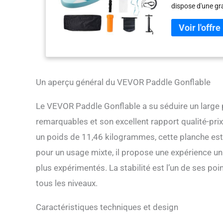
dispose d'une gra
exceptionnels. Av
est parfait pour l
polyvalente pour 
soleil et le yog
Durabilité de qual
un processus de 
est conçu pour r
Un aperçu général du VEVOR Paddle Gonflable
épaisse en PVC c
l'abrasion du sab
Le VEVOR Paddle Gonflable a su séduire un large 
antidérapant sur
remarquables et son excellent rapport qualité-pri
Fonctionnalités 
adaptées aux déb
un poids de 11,46 kilogrammes, cette planche est 
Une grande dérive
pour un usage mixte, il propose une expérience uniq
tampon avant liss
Pour plus de sécu
plus expérimentés. La stabilité est l’un de ses poi
solidement à la
tous les niveaux.
des eaux calmes.
gonflage optimal 
se connectant fac
Caractéristiques techniques et design
manomètre permet