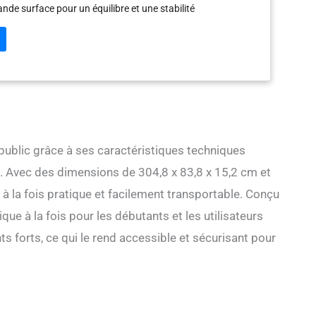
nde surface pour un équilibre et une stabilité
ec une capacité de charge allant jusqu'à 330 lb/149,7 kg, il
es activités individuelles ou familiales. Une solution
les voyages, les divertissements, la pêche, les bains de
a. La planche à pagaie comprend également un siège.
ité militaire : construit à partir de PVC robuste et utilisant
tréfilage de haute qualité en interne, notre stand up paddle
ésister à la déformation et aux dommages. Sa surface
ombat l'impact des vagues, la corrosion par l'eau salée et
le, tout en assurant une grande étanchéité à l'air. Un patin
public grâce à ses caractéristiques techniques
 la surface offre une sécurité supplémentaire.
x. Avec des dimensions de 304,8 x 83,8 x 15,2 cm et
adaptées aux débutants : Équipé de trois fonctionnalités
utants pour une maîtrise rapide et sûre du paddleboard.
à la fois pratique et facilement transportable. Conçu
 amovible offre un contrôle flexible, tandis que la tête
ue à la fois pour les débutants et les utilisateurs
e l'eau pour minimiser l'instabilité induite par les vagues.
rité, une sangle de sécurité Velcro à la cheville vous relie
nts forts, ce qui le rend accessible et sécurisant pour
 planche. Remarque : les débutants doivent commencer dans
 Gonflage pratique et rapide : obtenez rapidement un
(12-15 psi) grâce à la pompe à air de haute qualité incluse,
ilement à la valve d'air pour un gonflage rapide. Le
 un contrôle précis. Légères et équipées d'une poignée à