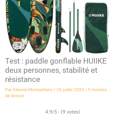
Test : paddle gonflable HUIIKE
deux personnes, stabilité et
résistance
Par
Céleste Montarblanc
/
28 juillet 2025
/
5 minutes
de lecture
4.9/5 - (9 votes)