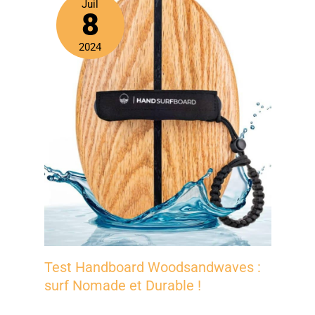
Juil
8
2024
Test Handboard Woodsandwaves :
surf Nomade et Durable !