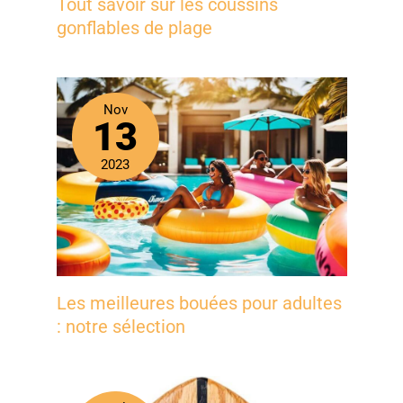
Tout savoir sur les coussins
gonflables de plage
Nov
13
2023
Les meilleures bouées pour adultes
: notre sélection