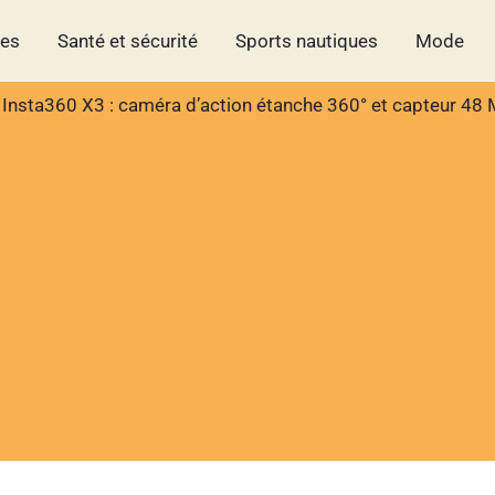
hes
Santé et sécurité
Sports nautiques
Mode
 Insta360 X3 : caméra d’action étanche 360° et capteur 48