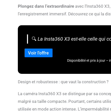
Plongez dans l’extraordinaire
avec l’Insta360 X3,
l’enregistrement immersif. Découvrez ce qui la di
🔍
La Insta360 X3 est-elle celle qui 
Disponibilité et prix à jour 
Design et robustesse : que vaut la construction ?
La caméra Insta360 X3 se distingue par sa concep
malgré sa taille compacte. Pourtant, certains utilisa
utilisée en mode action intense. L’imperméabilité 