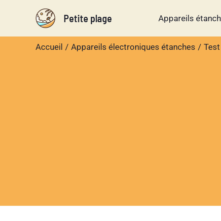
Aller
Petite plage
Appareils étanc
au
contenu
Accueil
Appareils électroniques étanches
Test