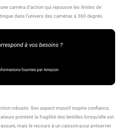
 une caméra d’action qui
repousse les limites
de
stingue dans l’univers des caméras à 360 degrés.
correspond à vos besoins ?
– informations fournies par Amazon
tion robuste. Son aspect massif inspire confiance,
teurs pointent la fragilité des lentilles lorsqu’elle est
rassure, mais le recours à un caisson pour préserver