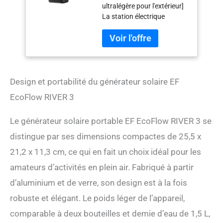
ultralégère pour l'extérieur]
W, 245 Wh de
La station électrique
capacité, 600 W
portable de EcoFLow RIVER
puissance de sortie,
3 est 30 % plus petite que
technologie GaN,
les modèles standards de
temps de transfert de
l'industrie, offrant ainsi une
< 20ms, station
meilleure portabilité. Le
électrique pour
panneau solaire de 60 W,
camping
Design et portabilité du générateur solaire EF
fourni avec ce kit, se replie à
EcoFlow RIVER 3
la taille d'un ordinateur
portable, ce qui le rend
Le générateur solaire portable EF EcoFlow RIVER 3 se
facile à ranger et idéal pour
les voyages. Il complète
distingue par ses dimensions compactes de 25,5 x
parfaitement la RIVER 3
21,2 x 11,3 cm, ce qui en fait un choix idéal pour les
pour une utilisation en
extérieur. [Prolongez vos
amateurs d’activités en plein air. Fabriqué à partir
séjours dans la nature]
d’aluminium et de verre, son design est à la fois
Dotée de la technologie
révolutionnaire X-
robuste et élégant. Le poids léger de l’appareil,
GaNPower, la RIVER 3
comparable à deux bouteilles et demie d’eau de 1,5 L,
optimise l'efficacité