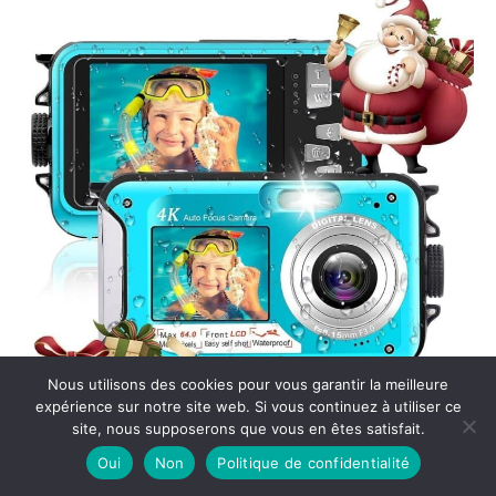
Nous utilisons des cookies pour vous garantir la meilleure
expérience sur notre site web. Si vous continuez à utiliser ce
site, nous supposerons que vous en êtes satisfait.
Test : caméra sous-marine 4K 64MP double écrans
Oui
Non
Politique de confidentialité