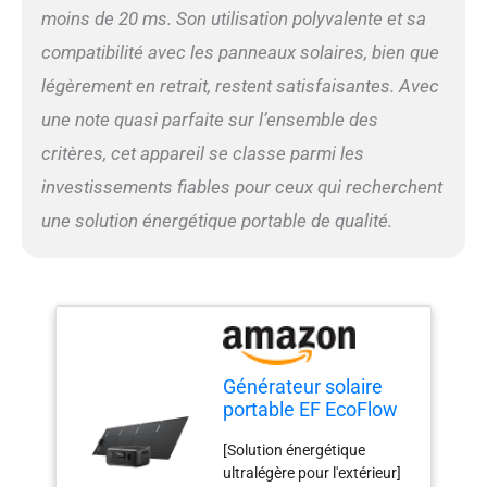
Dotée de la technologie X-
moins de 20 ms. Son utilisation polyvalente et sa
Stream, elle se recharge de
compatibilité avec les panneaux solaires, bien que
0 à 100 % en seulement 1
heure, sans compromettre
légèrement en retrait, restent satisfaisantes. Avec
la santé de la batterie.
une note quasi parfaite sur l’ensemble des
[Performance élevée pour
équipements jusqu'à 600 W]
critères, cet appareil se classe parmi les
Équipée de la technologie X-
investissements fiables pour ceux qui recherchent
Boost, la RIVER 3 peut
alimenter des appareils
une solution énergétique portable de qualité.
jusqu'à 600 W, comme des
radiateurs, garantissant
leur bon fonctionnement
pendant les pannes de
courant ou les excursions
en plein air. Le panneau
solaire de 60 W, doté de
Générateur solaire
cellules TOPCon de type N,
portable EF EcoFlow
offre une efficacité
RIVER 3 avec
améliorée de 25 %,
[Solution énergétique
panneau solaire 60
surpassant ainsi les cellules
ultralégère pour l'extérieur]
W, 245 Wh de
en silicium monocristallin