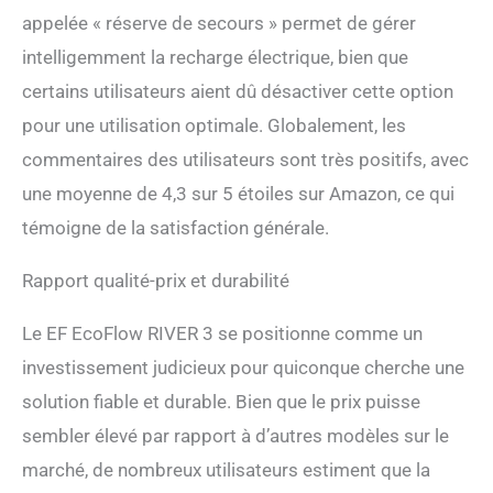
une solution d'alimentation
appelée « réserve de secours » permet de gérer
sans interruption (ASI) de
intelligemment la recharge électrique, bien que
pointe, parfaite pour une
utilisation quotidienne et
certains utilisateurs aient dû désactiver cette option
des activités en plein air. En
pour une utilisation optimale. Globalement, les
cas de panne de courant, la
RIVER 3 bascule
commentaires des utilisateurs sont très positifs, avec
automatiquement sur
une moyenne de 4,3 sur 5 étoiles sur Amazon, ce qui
l'alimentation par batterie
en seulement 20 ms,
témoigne de la satisfaction générale.
assurant ainsi le
fonctionnement continu
Rapport qualité-prix et durabilité
d'équipements essentiels
tels que les réfrigérateurs,
Le EF EcoFlow RIVER 3 se positionne comme un
les systèmes de sécurité et
les appareils de
investissement judicieux pour quiconque cherche une
communication. [Fiabilité
solution fiable et durable. Bien que le prix puisse
maximale en extérieur] La
RIVER 3 assure une sécurité
sembler élevé par rapport à d’autres modèles sur le
accrue grâce à la
marché, de nombreux utilisateurs estiment que la
technologie X-Guard,