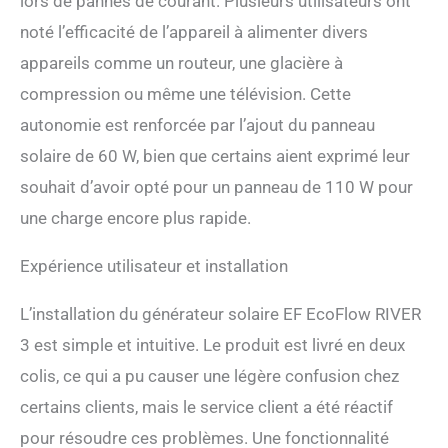
lors de pannes de courant. Plusieurs utilisateurs ont
[Performance élevée pour
noté l’efficacité de l’appareil à alimenter divers
équipements jusqu'à 600 W]
appareils comme un routeur, une glacière à
Équipée de la technologie X-
Boost, la RIVER 3 peut
compression ou même une télévision. Cette
alimenter des appareils
autonomie est renforcée par l’ajout du panneau
jusqu'à 600 W, comme des
radiateurs, garantissant
solaire de 60 W, bien que certains aient exprimé leur
leur bon fonctionnement
souhait d’avoir opté pour un panneau de 110 W pour
pendant les pannes de
courant ou les excursions
une charge encore plus rapide.
en plein air. Le panneau
solaire de 60 W, doté de
Expérience utilisateur et installation
cellules TOPCon de type N,
offre une efficacité
L’installation du générateur solaire EF EcoFlow RIVER
améliorée de 25 %,
surpassant ainsi les cellules
3 est simple et intuitive. Le produit est livré en deux
en silicium monocristallin
colis, ce qui a pu causer une légère confusion chez
standard. [Alimentation
sans interruption] Avec un
certains clients, mais le service client a été réactif
temps de transfert inférieur
pour résoudre ces problèmes. Une fonctionnalité
à 20 ms, la RIVER 3 fournit