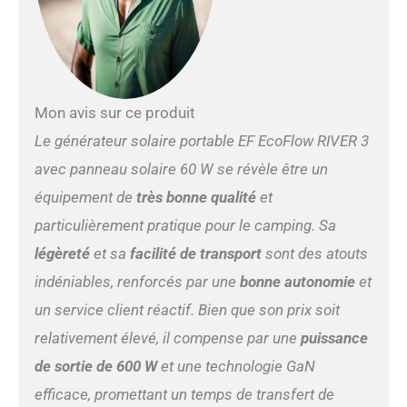
Dotée de la technologie
révolutionnaire X-
GaNPower, la RIVER 3
optimise l'efficacité
énergétique, doublant
l'autonomie des appareils
Mon avis sur ce produit
consommant moins de 100
Le générateur solaire portable EF EcoFlow RIVER 3
W et prolongeant ainsi leur
durée d'utilisation jusqu'à
avec panneau solaire 60 W se révèle être un
15 heures. Connectée au
équipement de
très bonne qualité
et
panneau solaire de 60 W
offrant 25 % de rendement,
particulièrement pratique pour le camping. Sa
elle vous permet de
légèreté
et sa
facilité de transport
sont des atouts
maximiser votre temps à
l'extérieur. [Plusieurs
indéniables, renforcés par une
bonne autonomie
et
options de recharge] La
un service client réactif. Bien que son prix soit
RIVER 3 offre plusieurs
options de recharge via des
relativement élevé, il compense par une
puissance
connexions à des panneaux
de sortie de 600 W
et une technologie GaN
solaires, des chargeurs de
voiture et des générateurs.
efficace, promettant un temps de transfert de