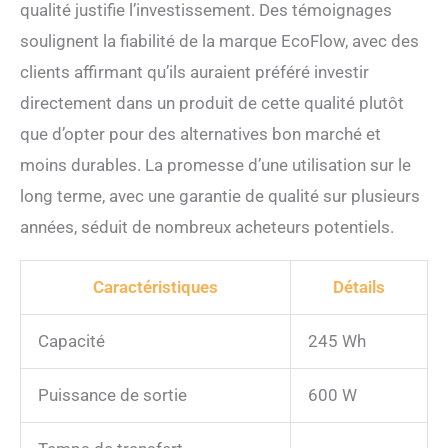
protégeant la batterie
qualité justifie l’investissement. Des témoignages
contre les risques de
soulignent la fiabilité de la marque EcoFlow, avec des
courant, de tension, de
température et de circuit. Le
clients affirmant qu’ils auraient préféré investir
panneau solaire de 60 W est
directement dans un produit de cette qualité plutôt
également adapté à une
utilisation en extérieur
que d’opter pour des alternatives bon marché et
fiable, grâce à sa protection
moins durables. La promesse d’une utilisation sur le
IP65 qui offre une
long terme, avec une garantie de qualité sur plusieurs
résistance efficace aux
dégâts causés par l'eau,
années, séduit de nombreux acheteurs potentiels.
vous garantissant ainsi une
fiabilité accrue dans des
conditions météorologiques
Caractéristiques
Détails
inattendues.
Capacité
245 Wh
Puissance de sortie
600 W