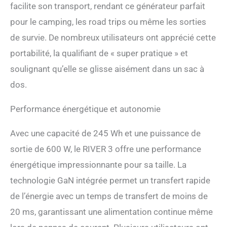
énergétique, doublant
facilite son transport, rendant ce générateur parfait
l'autonomie des appareils
pour le camping, les road trips ou même les sorties
consommant moins de 100
W et prolongeant ainsi leur
de survie. De nombreux utilisateurs ont apprécié cette
durée d'utilisation jusqu'à
portabilité, la qualifiant de « super pratique » et
15 heures. Connectée au
panneau solaire de 60 W
soulignant qu’elle se glisse aisément dans un sac à
offrant 25 % de rendement,
dos.
elle vous permet de
maximiser votre temps à
Performance énergétique et autonomie
l'extérieur. [Plusieurs
options de recharge] La
RIVER 3 offre plusieurs
Avec une capacité de 245 Wh et une puissance de
options de recharge via des
sortie de 600 W, le RIVER 3 offre une performance
connexions à des panneaux
solaires, des chargeurs de
énergétique impressionnante pour sa taille. La
voiture et des générateurs.
technologie GaN intégrée permet un transfert rapide
Dotée de la technologie X-
Stream, elle se recharge de
de l’énergie avec un temps de transfert de moins de
0 à 100 % en seulement 1
20 ms, garantissant une alimentation continue même
heure, sans compromettre
la santé de la batterie.