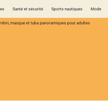
hes
Santé et sécurité
Sports nautiques
Mode
mbiri, masque et tuba panoramiques pour adultes