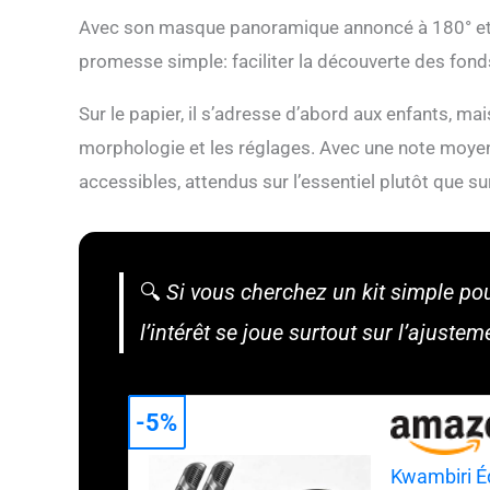
Avec son masque panoramique annoncé à 180° et 
promesse simple: faciliter la découverte des fonds
Sur le papier, il s’adresse d’abord aux enfants, ma
morphologie et les réglages. Avec une note moyenn
accessibles, attendus sur l’essentiel plutôt que s
🔍
Si vous cherchez un kit simple pour
l’intérêt se joue surtout sur l’ajust
-5%
Kwambiri É