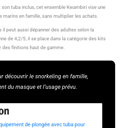
son tuba inclus, cet ensemble Kwambiri vise une
 marins en famille, sans multiplier les achats.
is il peut aussi dépanner des adultes selon la
e de 4,2/5, il se place dans la catégorie des kits
ur des finitions haut de gamme.
 découvrir le snorkeling en famille,
ement du masque et l’usage prévu.
quipement de plongée avec tuba pour