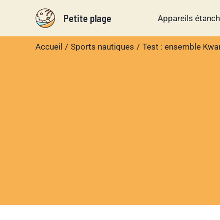
Aller
Petite plage
Appareils étanc
au
contenu
Accueil
Sports nautiques
Test : ensemble Kwa