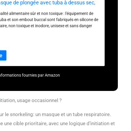
asque de plongée avec tuba à dessus sec,
plongée panoramique à 180 °, ensemble
lité alimentaire sûr et non toxique : l'équipement de
r adulte pour la plongée avec tuba, la
uba et son embout buccal sont fabriqués en silicone de
taire, non toxique et inodore, unisexe et sans danger
s. Protection des yeux de sécurité : la surface du miroir
longée est fabriquée en verre trempé, solide et anti-
otéger vos yeux en toute sécurité. C'est le meilleur
atation.
– informations fournies par Amazon
nitiation, usage occasionnel ?
r le snorkeling: un masque et un tube respiratoire.
e une cible prioritaire, avec une logique d’initiation et