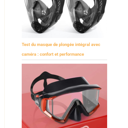
Test du masque de plongée intégral avec
caméra : confort et performance