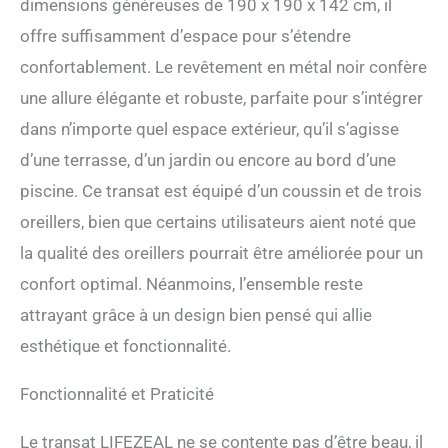
dimensions généreuses de 190 x 190 x 142 cm, il
réglable en hauteur. 🌷
【CANAPE-LIT ROBUSTE】
offre suffisamment d’espace pour s’étendre
Le canapé-lit double peut
confortablement. Le revêtement en métal noir confère
supporter jusq u'à 360 kg.
Le lit en rotin PE est doté
une allure élégante et robuste, parfaite pour s’intégrer
d'un cadre métallique
dans n’importe quel espace extérieur, qu’il s’agisse
robuste. Le clip de fixation
assure la stabilité du lit. Le
d’une terrasse, d’un jardin ou encore au bord d’une
rotin PE noir résiste à la
piscine. Ce transat est équipé d’un coussin et de trois
décoloration. 🌷【COUSSIN
CONFORTABLE】Le salon
oreillers, bien que certains utilisateurs aient noté que
de jardin est équipé d'un
la qualité des oreillers pourrait être améliorée pour un
coussin confortable et de 3
oreillers moelleux. Le
confort optimal. Néanmoins, l’ensemble reste
coussin est rempli d'éponge
attrayant grâce à un design bien pensé qui allie
haute densité. Vous pouvez
vous détendre dans le lit et
esthétique et fonctionnalité.
profiter du soleil. L'oreiller
soulage la fatigue du dos.
Fonctionnalité et Praticité
🌷【ASSEMBLAGE
FACILE】Chaque partie est
Le transat LIFEZEAL ne se contente pas d’être beau, il
marquée d'un numéro et,