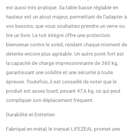
selon les instructions
est aussi très pratique. Sa table basse réglable en
détaillées, vous pouvez
hauteur est un atout majeur, permettant de l’adapter à
rapidement compléter
l'installation du lit
vos besoins, que vous souhaitiez prendre un verre ou
prédisposé. Il est facile de
lire un livre. Le toit intégré offre une protection
nettoyer la chaise longue de
jardin. ATTENTION : Nos
bienvenue contre le soleil, rendant chaque moment de
transats en rotin sont
détente encore plus agréable. Un autre point fort est
expédiés en 4 colis, le délai
de livraison peut varier,
la capacité de charge impressionnante de 360 kg,
merci d'être patient.
garantissant une solidité et une sécurité à toute
épreuve. Toutefois, il est conseillé de noter que le
produit est assez lourd, pesant 47,6 kg, ce qui peut
compliquer son déplacement fréquent.
Durabilité et Entretien
Fabriqué en métal, le transat LIFEZEAL promet une