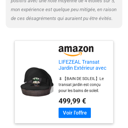
positifs avec une note moyenne de 4 étoiles sur 5,
mon expérience est quelque peu mitigée, en raison
de ces désagréments qui auraient pu être évités.
LIFEZEAL Transat
Jardin Extérieur avec
Coussin et 3 Oreillers,
🌷【BAIN DE SOLEIL】Le
Bain de Soleil Rond
transat jardin est conçu
avec Toit, Table
pour les bains de soleil.
Basse Réglable en
L'auvent imperméable
Hauteur, Canapé-lit,
499,99 €
résiste bien aux UV.
Charge 360kg,
L'auvent rétractable
Chaise Longue pour
garantit que vous pouvez
Piscine, Terrasse
profiter de l'extérieur dans le
(Noir)
confort. 🌷【DESIGN