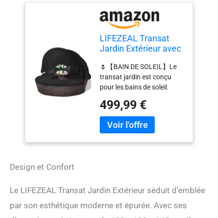
LIFEZEAL Transat
Jardin Extérieur avec
Coussin et 3 Oreillers,
🌷【BAIN DE SOLEIL】Le
Bain de Soleil Rond
transat jardin est conçu
avec Toit, Table
pour les bains de soleil.
Basse Réglable en
L'auvent imperméable
Hauteur, Canapé-lit,
499,99 €
résiste bien aux UV.
Charge 360kg,
L'auvent rétractable
Chaise Longue pour
garantit que vous pouvez
Piscine, Terrasse
profiter de l'extérieur dans le
(Noir)
confort. 🌷【DESIGN
CONVERTIBLE】Ce meuble
Design et Confort
se transforme en un
ensemble salon de jardin 4
pièces pour 4 personnes
Le LIFEZEAL Transat Jardin Extérieur séduit d’emblée
avec une petite table basse
par son esthétique moderne et épurée. Avec ses
ronde dont le plateau est