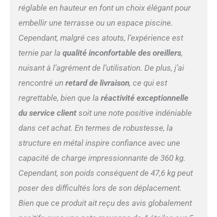
profiter du soleil. L'oreiller
réglable en hauteur en font un choix élégant pour
soulage la fatigue du dos.
embellir une terrasse ou un espace piscine.
🌷【ASSEMBLAGE
FACILE】Chaque partie est
Cependant, malgré ces atouts, l’expérience est
marquée d'un numéro et,
ternie par la
qualité inconfortable des oreillers
,
selon les instructions
détaillées, vous pouvez
nuisant à l’agrément de l’utilisation. De plus, j’ai
rapidement compléter
rencontré un
retard de livraison
, ce qui est
l'installation du lit
prédisposé. Il est facile de
regrettable, bien que la
réactivité exceptionnelle
nettoyer la chaise longue de
du service client
soit une note positive indéniable
jardin. ATTENTION : Nos
transats en rotin sont
dans cet achat. En termes de robustesse, la
expédiés en 4 colis, le délai
structure en métal inspire confiance avec une
de livraison peut varier,
merci d'être patient.
capacité de charge impressionnante de 360 kg.
Cependant, son poids conséquent de 47,6 kg peut
poser des difficultés lors de son déplacement.
Bien que ce produit ait reçu des avis globalement