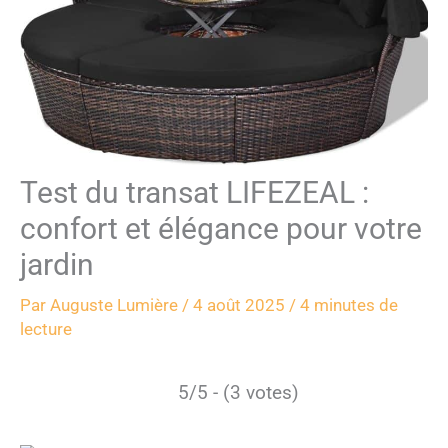
Test du transat LIFEZEAL :
confort et élégance pour votre
jardin
Par
Auguste Lumière
/
4 août 2025
/
4 minutes de
lecture
5/5 - (3 votes)