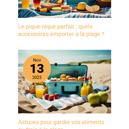
Le pique-nique parfait : quels
accessoires emporter à la plage ?
Nov
13
2023
Astuces pour garder vos aliments