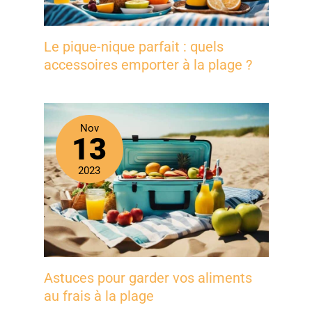
Le pique-nique parfait : quels
accessoires emporter à la plage ?
Nov
13
2023
Astuces pour garder vos aliments
au frais à la plage