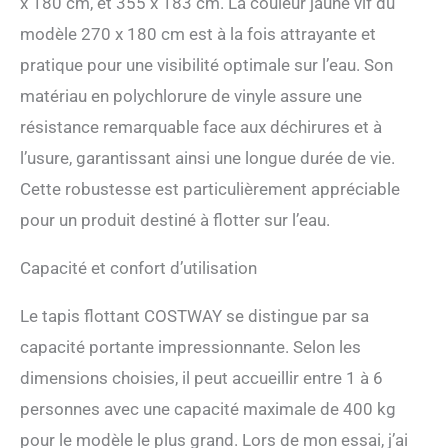
x 180 cm, et 355 x 183 cm. La couleur jaune vif du
【Réduction du stress】
Avec notre tapis flottant,
modèle 270 x 180 cm est à la fois attrayante et
vous pouvez vous allonger
pratique pour une visibilité optimale sur l’eau. Son
sur l'eau, flotter avec elle,
jeter les ennuis de la vie et
matériau en polychlorure de vinyle assure une
du travail, simplement
résistance remarquable face aux déchirures et à
profiter du moment ou jouer
joyeusement avec des amis
l’usure, garantissant ainsi une longue durée de vie.
dessus. 【Large
Cette robustesse est particulièrement appréciable
application】Ce produit
peut être utilisé dans les
pour un produit destiné à flotter sur l’eau.
piscines, les lacs et à la mer.
Il peut être utilisé pour les
Capacité et confort d’utilisation
jeux d’eau, les bains de
soleil et même les fêtes de
Le tapis flottant COSTWAY se distingue par sa
yacht. 【Pratique à ranger
et transporter】Notre tapis
capacité portante impressionnante. Selon les
flotteur est léger et facile à
dimensions choisies, il peut accueillir entre 1 à 6
enrouler, une fois enroulées,
son empreinte au sol est
personnes avec une capacité maximale de 400 kg
réduite et il est facile à
pour le modèle le plus grand. Lors de mon essai, j’ai
stocker. Ces fonctionnalités