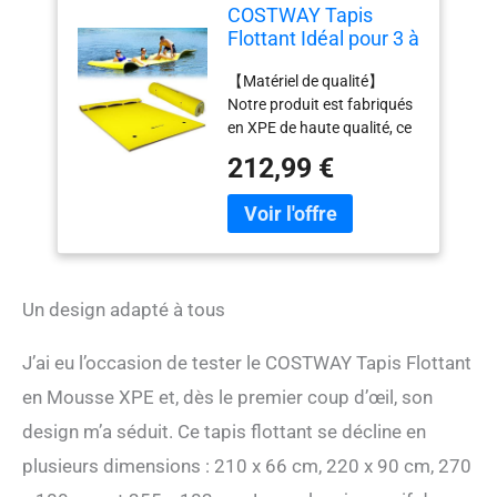
COSTWAY Tapis
Flottant Idéal pour 3 à
5 Personnes avec
【Matériel de qualité】
Capacité de Charge
Notre produit est fabriqués
de 300 KG Matelas
en XPE de haute qualité, ce
Flottant pour Mer,
matériel ne rétrécit pas et
Piscine et Lac 270 x
212,99 €
n’absorbe pas l’eau, il flotte
180 x 3,5 CM (Jaune)
légèrement sur l’eau et il est
aussi doux, durable et
résistant aux UV. Et il a une
grande capacité de support
de 300 kg. 【Design
Un design adapté à tous
unique】Une extrémité de
notre tapis flottant peut
être enroulée et utilisée
J’ai eu l’occasion de tester le COSTWAY Tapis Flottant
comme oreiller pour que
en Mousse XPE et, dès le premier coup d’œil, son
vous puissiez vous allonger
design m’a séduit. Ce tapis flottant se décline en
confortablement dessus et
profiter du soleil. Et il n'a
plusieurs dimensions : 210 x 66 cm, 220 x 90 cm, 270
pas besoin d'être gonflé.