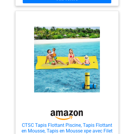
résistance élevée à la déchirure, aucune absorption
d'eau et aucune déformation. Le matériau sûr et souple
est non toxique et inodore, ce qui peut empêcher les
bactéries de se reproduire. 【Oreiller enroulé】Le
design de lit flottant enroulable sur lui-même, une fois
déroulé, vous permet de soutenir votre tête. Vous
pouvez vous allonger confortablement dessus pour
prendre un bain de soleil et évacuer le stress. Cela
apportera de plaisir avec votre famille ou vos amis.
【Facile à ancrer et à nettoyer】Vous pouvez utiliser le
cordon élastique de 1,52 m pour attacher le tapis
flottant à un objet fixe pour l'empêcher de dériver. La
surface lisse vous rafraîchit davantage. Et il est facile à
nettoyer avec du savon et de l'eau pour maintenir des
couleurs vives. 【Rangement facile】2 sangles de
rangement sont fournies pour aider à sécuriser le tapis
flottant après l'enroulement pour un transport et un
rangement faciles. Remarque : veuillez l'enrouler et le
ranger lorsqu'il n'est pas utilisé afin d'éviter qu'il ne se
détériore et ne perde sa couleur en raison d'une
exposition prolongée à la lumière du soleil.
CTSC Tapis Flottant Piscine, Tapis Flottant
en Mousse, Tapis en Mousse xpe avec Filet