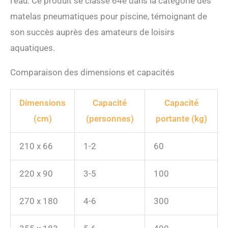
l’eau. Ce produit se classe 64e dans la catégorie des
matelas pneumatiques pour piscine, témoignant de
son succès auprès des amateurs de loisirs
aquatiques.
Comparaison des dimensions et capacités
Dimensions
Capacité
Capacité
(cm)
(personnes)
portante (kg)
210 x 66
1-2
60
220 x 90
3-5
100
270 x 180
4-6
300