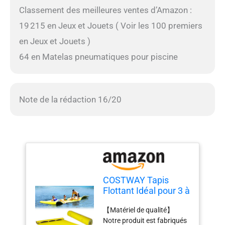
Classement des meilleures ventes d’Amazon :
19 215 en Jeux et Jouets ( Voir les 100 premiers
en Jeux et Jouets )
64 en Matelas pneumatiques pour piscine
Note de la rédaction 16/20
COSTWAY Tapis
Flottant Idéal pour 3 à
5 Personnes avec
【Matériel de qualité】
Capacité de Charge
Notre produit est fabriqués
de 300 KG Matelas