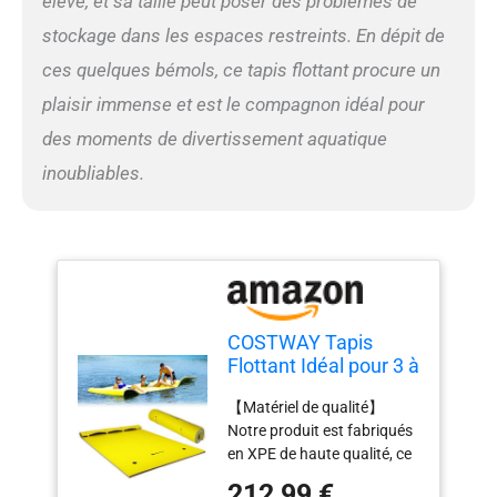
élevé, et sa taille peut poser des problèmes de
stockage dans les espaces restreints. En dépit de
ces quelques bémols, ce tapis flottant procure un
plaisir immense et est le compagnon idéal pour
des moments de divertissement aquatique
inoubliables.
COSTWAY Tapis
Flottant Idéal pour 3 à
5 Personnes avec
【Matériel de qualité】
Capacité de Charge
Notre produit est fabriqués
de 300 KG Matelas
en XPE de haute qualité, ce
Flottant pour Mer,
matériel ne rétrécit pas et
Piscine et Lac 270 x
212,99 €