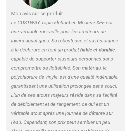
du travail, simplement
profiter du moment ou jouer
Mon avis sur ce produit
joyeusement avec des amis
dessus. 【Large
Le COSTWAY Tapis Flottant en Mousse XPE est
application】Ce produit
une véritable merveille pour les amateurs de
peut être utilisé dans les
piscines, les lacs et à la mer.
loisirs aquatiques. Sa robustesse et sa résistance
Il peut être utilisé pour les
à la déchirure en font un produit
fiable et durable
,
jeux d’eau, les bains de
soleil et même les fêtes de
capable de supporter plusieurs personnes sans
yacht. 【Pratique à ranger
compromettre sa flottabilité. Son matériau, le
et transporter】Notre tapis
flotteur est léger et facile à
polychlorure de vinyle, est d’une qualité indéniable,
enrouler, une fois enroulées,
garantissant une utilisation prolongée sans souci.
son empreinte au sol est
réduite et il est facile à
L’un de ses atouts majeurs réside dans sa facilité
stocker. Ces fonctionnalités
de déploiement et de rangement, ce qui est un
facilitent également le
transport.
véritable atout après une journée de détente sur
l’eau. Cependant, son prix peut sembler un peu