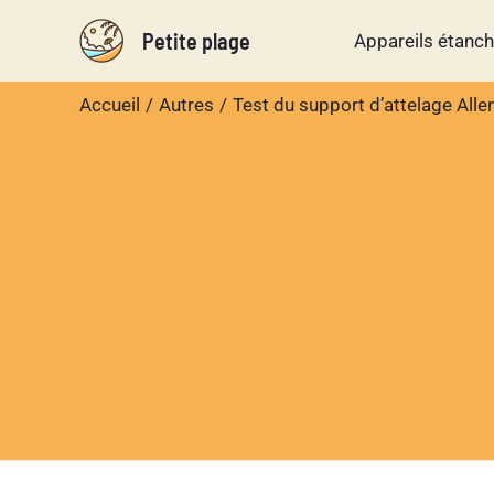
Aller
Petite plage
Appareils étanc
au
contenu
Accueil
Autres
Test du support d’attelage All