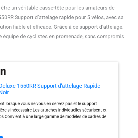
 être un véritable casse-tête pour les amateurs de
550RR Support d’attelage rapide pour 5 vélos, avec sa
tion fiable et efficace. Grâce à ce support d’attelage,
re équipe de cyclistes en promenade, sans compromis
 Deluxe 1550RR Support d'attelage Rapide
Noir
ent lorsque vous ne vous en servez pas et le support
rrière si nécessaire Les attaches individuelles sécurisent et
los Convient à une large gamme de modèles de cadres de
s internationaux ont des conditions distinctes, sont vendus
r et peuvent différer des produits locaux, notamment en ce
ustement, la classification par âge et la langue du produit,