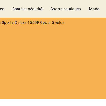
hes
Santé et sécurité
Sports nautiques
Mode
en Sports Deluxe 1550RR pour 5 vélos