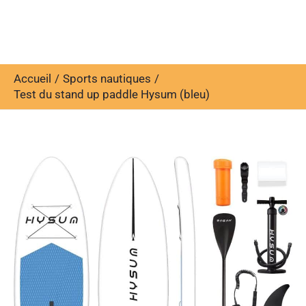
Accueil
Sports nautiques
Test du stand up paddle Hysum (bleu)