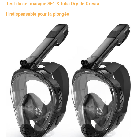
Test du set masque SF1 & tuba Dry de Cressi :
l’indispensable pour la plongée