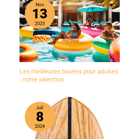
Nov
13
2023
Les meilleures bouées pour adultes
: notre sélection
Juil
8
2024