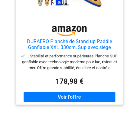
DURAERO Planche de Stand up Paddle
Gonflable XXL 330cm, Sup avec siège
Kayak et Repose-Pieds, pagaie Double,
✅ 1. Stabilité et performance supérieures Planche SUP
Support caméra, Accessoires complets,
gonflable avec technologie moderne pour lac, rivière et
Charge 150 kg, Design Bois
mer. Offre grande stabilité, équilibre et contrôle
directionnel optimal, idéale pour débutants et
confirmés. ✅ 2. SUP et kayak en un seul set Siège de
178,98 €
kayak amovible pour transformer facilement la planche
en kayak. Parfait pour les longues excursions ou
balades relaxantes, pour une expérience polyvalente. ✅
3. Taille idéale et grande capacité Dimensions : 330 ×
76 × 15 cm. Poids de la planche : env. 7,75 kg. Poids
total avec accessoires : env. 13,5 kg. Capacité jusqu’à
150 kg pour stabilité et sécurité maximales. ✅ 4. Set
complet d’accessoires Accessoires complets avec 1
planche SUP, 3 ailerons, siège de kayak, boucle de
sécurité (leash), kit de réparation, pompe à air, manuel