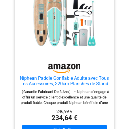
Niphean Paddle Gonflable Adulte avec Tous
Les Accessoires, 320cm Planches de Stand
Up Paddle Gonflables pour Tous Les
【Garantie Fabricant De 3 Ans】 – Niphean s’engage à
Niveaux, Sup avec Capacité 200 kg pour 2
offrir un service client d’excellence et une qualité de
Personnes, Paddle Gonflable avec Siège
produit fiable. Chaque produit Niphean bénéficie d’une
politique de retour de 30 jours, ainsi que d’une garantie
246,99 €
fabricant trois fois plus longue que la moyenne du
234,64 €
marché, vous offrant davantage de confiance et une
performance durable. Si vous rencontrez le moindre