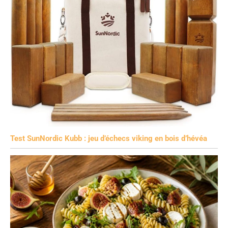
Test SunNordic Kubb : jeu d’échecs viking en bois d’hévéa