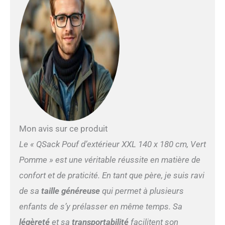
extrêmement solide, une
fermeture éclair et une
housse intérieure
indéchirable. Matériau de
remplissage de pouf sans
HBCD et conforme à la
norme REACH. Perles EPS
d'environ 3 à 4 mm de
diamètre. Le rembourrage
allemand du pouf est
fabriqué en Allemagne et
est également rempli dans
Mon avis sur ce produit
des poufs QSack. QSack
Pouf d'extérieur (turquoise,
Le « QSack Pouf d’extérieur XXL 140 x 180 cm, Vert
vert pomme, gris foncé,
Pomme » est une véritable réussite en matière de
bleu, noir, rouge et mûre)
confort et de praticité. En tant que père, je suis ravi
de sa
taille généreuse
qui permet à plusieurs
enfants de s’y prélasser en même temps. Sa
légèreté
et sa
transportabilité
facilitent son