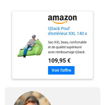
QSack Pouf
d'extérieur XXL 140 x
180 cm, Vert Pomme
Sac XXL beau, confortable
et de qualité supérieure
avec rembourrage QSack
allemand. Pouf QSack pour
109,95 €
l'extérieur et l'intérieur,
convient pour environ 140 x
180 cm. Housse en
polyester 420D avec
protection UV 50+ et effet
nacré pour un nettoyage
facile. Triple protection
QSack grâce à une
fermeture Velcro