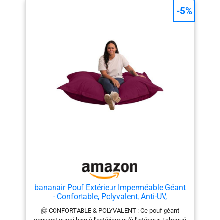
extrêmement solide, une
-5%
fermeture éclair et une
housse intérieure
indéchirable. Matériau de
remplissage de pouf sans
HBCD et conforme à la
norme REACH. Perles EPS
d'environ 3 à 4 mm de
diamètre. Le rembourrage
allemand du pouf est
fabriqué en Allemagne et
est également rempli dans
des poufs QSack. QSack
Pouf d'extérieur (turquoise,
vert pomme, gris foncé,
bleu, noir, rouge et mûre)
bananair Pouf Extérieur Imperméable Géant
- Confortable, Polyvalent, Anti-UV,
Déhoussable - Pouf XXL de Jardin - Gros
🤗 CONFORTABLE & POLYVALENT : Ce pouf géant
Coussin Extérieur Garni de Mousse - 180 x
convient aussi bien à l'extérieur qu'à l'intérieur. Fabriqué