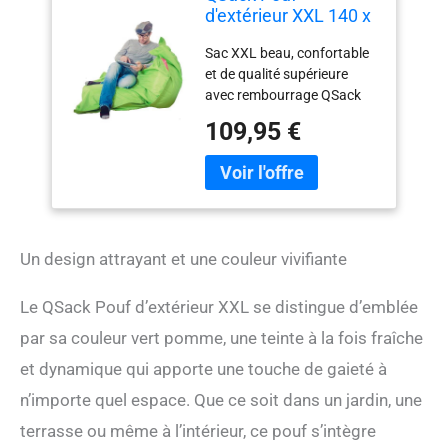
d'extérieur XXL 140 x
180 cm, Vert Pomme
Sac XXL beau, confortable
et de qualité supérieure
avec rembourrage QSack
allemand. Pouf QSack pour
109,95 €
l'extérieur et l'intérieur,
convient pour environ 140 x
180 cm. Housse en
polyester 420D avec
protection UV 50+ et effet
nacré pour un nettoyage
Un design attrayant et une couleur vivifiante
facile. Triple protection
QSack grâce à une
fermeture Velcro
Le QSack Pouf d’extérieur XXL se distingue d’emblée
extrêmement solide, une
par sa couleur vert pomme, une teinte à la fois fraîche
fermeture éclair et une
et dynamique qui apporte une touche de gaieté à
housse intérieure
indéchirable. Matériau de
n’importe quel espace. Que ce soit dans un jardin, une
remplissage de pouf sans
terrasse ou même à l’intérieur, ce pouf s’intègre
HBCD et conforme à la