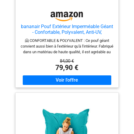
jours.
bananair Pouf Extérieur Imperméable Géant
- Confortable, Polyvalent, Anti-UV,
Déhoussable - Pouf XXL de Jardin - Gros
🤗 CONFORTABLE & POLYVALENT : Ce pouf géant
Coussin Extérieur Garni de Mousse - 180 x
convient aussi bien à l'extérieur qu'à l'intérieur. Fabriqué
140 cm - Noir
dans un matériau de haute qualité, il est agréable au
toucher et sans odeur. Son rembourrage en mousse
84,00 €
vous assure une expérience d'assise confortable.
79,90 €
Facile à manipuler et spacieux, il se prête à différentes
dispositions pour s'adapter parfaitement à la posture
souhaitée. 💦​​ IMPERMÉABLE & ANTI-UV ☀️ : Doté d'un
revêtement imperméable, notre pouf extérieur de 180 x
140 cm offre une résistance optimale aux pluies fines
et passagères. Son traitement anti-UV prévient la
décoloration et garantit une bonne durabilité. 🧼
DÉHOUSSABLE "Entretien Simplifié" : Dites adieu aux
salissures et aux mauvaises odeurs. La housse de
votre pouf extérieur se retire facilement et se lave en
machine pour vous assurer une propreté et une
fraîcheur optimales. ☁️ REMBOURRAGE DE HAUTE