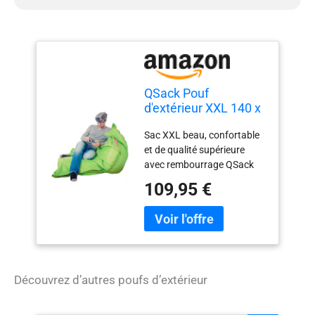
QSack Pouf
d'extérieur XXL 140 x
180 cm, Vert Pomme
Sac XXL beau, confortable
et de qualité supérieure
avec rembourrage QSack
allemand. Pouf QSack pour
109,95 €
l'extérieur et l'intérieur,
convient pour environ 140 x
180 cm. Housse en
polyester 420D avec
protection UV 50+ et effet
nacré pour un nettoyage
Découvrez d’autres poufs d’extérieur
facile. Triple protection
QSack grâce à une
fermeture Velcro