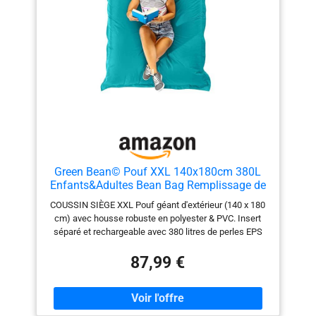
QUALITÉ : Nos poufs sont soigneusement rembourrés
à la main dans notre atelier. Leur rembourrage en
mousse de polyuréthane assure un soutien uniforme,
un confort optimal et une très bonne durabilité. ✅
SATISFAIT OU REMBOURSÉ : Nous sommes confiants
que vous adorerez notre gros coussin extérieur
imperméable. Si ce n'est pas le cas, vous bénéficiez
d'une garantie de remboursement valable pendant 30
jours.
Green Bean© Pouf XXL 140x180cm 380L
Enfants&Adultes Bean Bag Remplissage de
Perles EPS Pouf Géant Grand Extérieur
COUSSIN SIÈGE XXL Pouf géant d'extérieur (140 x 180
Outdoor Coussin Repos Siège Sol Lavable
cm) avec housse robuste en polyester & PVC. Insert
Résistant aux Intempéries Lounge
séparé et rechargeable avec 380 litres de perles EPS
Turquoise
pour le remplissage du pouf made in Germany.
Disponible dans une multitude de couleurs tendance.
87,99 €
GÉANT & CONFORTABLE Le pouf XXL extra large invite
à s'asseoir confortablement ou à s'allonger de manière
détendue - même à deux. Le remplissage du pouf en
perles EPS s'adapte de manière flexible à ton corps et