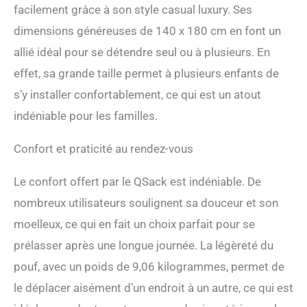
norme REACH. Perles EPS
facilement grâce à son style casual luxury. Ses
d'environ 3 à 4 mm de
dimensions généreuses de 140 x 180 cm en font un
diamètre. Le rembourrage
allemand du pouf est
allié idéal pour se détendre seul ou à plusieurs. En
fabriqué en Allemagne et
effet, sa grande taille permet à plusieurs enfants de
est également rempli dans
des poufs QSack. QSack
s’y installer confortablement, ce qui est un atout
Pouf d'extérieur (turquoise,
indéniable pour les familles.
vert pomme, gris foncé,
bleu, noir, rouge et mûre)
Confort et praticité au rendez-vous
Le confort offert par le QSack est indéniable. De
nombreux utilisateurs soulignent sa douceur et son
moelleux, ce qui en fait un choix parfait pour se
prélasser après une longue journée. La légèreté du
pouf, avec un poids de 9,06 kilogrammes, permet de
le déplacer aisément d’un endroit à un autre, ce qui est