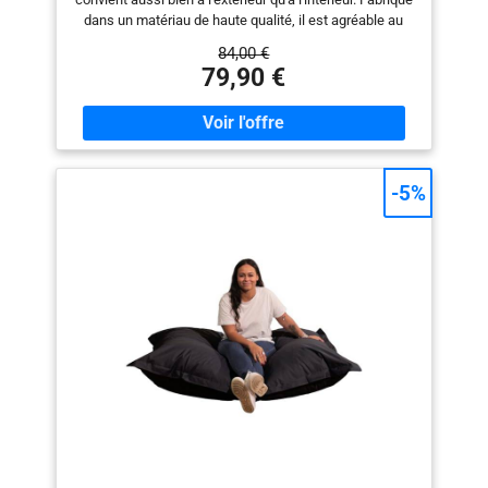
140 cm - Rouge
dans un matériau de haute qualité, il est agréable au
toucher et sans odeur. Son rembourrage en mousse
84,00 €
vous assure une expérience d'assise confortable.
79,90 €
Facile à manipuler et spacieux, il se prête à différentes
dispositions pour s'adapter parfaitement à la posture
souhaitée. 💦​​ IMPERMÉABLE & ANTI-UV ☀️ : Doté d'un
revêtement imperméable, notre pouf extérieur de 180 x
140 cm offre une résistance optimale aux pluies fines
et passagères. Son traitement anti-UV prévient la
-5%
décoloration et garantit une bonne durabilité. 🧼
DÉHOUSSABLE "Entretien Simplifié" : Dites adieu aux
salissures et aux mauvaises odeurs. La housse de
votre pouf extérieur se retire facilement et se lave en
machine pour vous assurer une propreté et une
fraîcheur optimales. ☁️ REMBOURRAGE DE HAUTE
QUALITÉ : Nos poufs sont soigneusement rembourrés
à la main dans notre atelier. Leur rembourrage en
mousse de polyuréthane assure un soutien uniforme,
un confort optimal et une très bonne durabilité. ✅
SATISFAIT OU REMBOURSÉ : Nous sommes confiants
que vous adorerez notre gros coussin extérieur
imperméable. Si ce n'est pas le cas, vous bénéficiez
d'une garantie de remboursement valable pendant 30