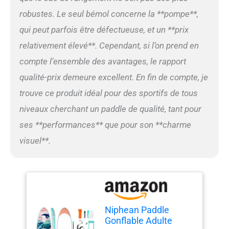
chutes. Cette conception
robustes. Le seul bémol concerne la **pompe**,
rend cette planche de surf
qui peut parfois être défectueuse, et un **prix
idéale pour les débutants,
tout en offrant une glisse
relativement élevé**. Cependant, si l’on prend en
fluide et un contrôle précis
compte l’ensemble des avantages, le rapport
aux experts sur les lacs,
rivières et zones côtières.
qualité-prix demeure excellent. En fin de compte, je
Profitez d'une stabilité
trouve ce produit idéal pour des sportifs de tous
inégalée et d'une
performance durable lors
niveaux cherchant un paddle de qualité, tant pour
de chaque sortie en mer.
ses **performances** que pour son **charme
【Kit Complet Prêt À
L’emploi — Couvre Tous Les
visuel**.
Essentiels】: Accédez à
l’eau avec le stand paddle
Niphean. Inclus : 1 pagaie
réglable, 1 siège, 3 ailerons
+ 1 StabilTrac, 1 leash, 1
pompe, 1 sac à dos paddle
Niphean Paddle
board, 1 sac étanche, 1 kit
Gonflable Adulte
de réparation et 3 notices.