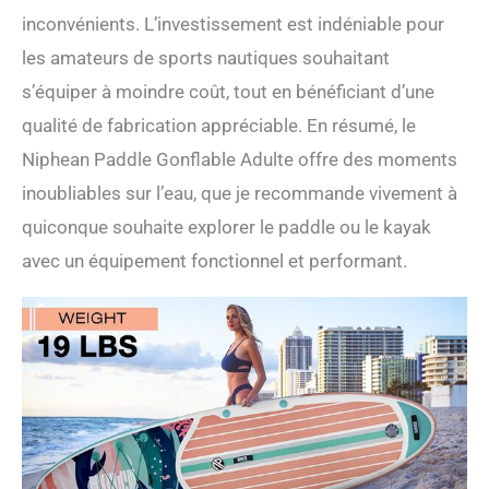
avec une modularité totale.
inconvénients. L’investissement est indéniable pour
【Un Seul Stand Up Paddle,
les amateurs de sports nautiques souhaitant
Des Aventures Sans
Limite】: Des lacs paisibles
s’équiper à moindre coût, tout en bénéficiant d’une
aux côtes, le paddle
qualité de fabrication appréciable. En résumé, le
gonflable 2 personnes
Niphean s’adapte à votre
Niphean Paddle Gonflable Adulte offre des moments
vie. Idéal pour le fitness, le
inoubliables sur l’eau, que je recommande vivement à
yoga, la pêche ou
l’exploration, le paddle
quiconque souhaite explorer le paddle ou le kayak
gonflable adulte Niphean
avec un équipement fonctionnel et performant.
est un choix fiable pour une
expérience paddle gonflable
2 place polyvalente. Facile à
transporter et rapide à
gonfler, ce stand up paddle
gonflable Niphean offre
liberté et plaisir. Stabilité
parfaite et flexibilité totale à
chaque sortie.