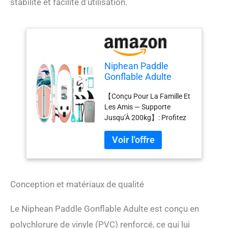
stabilité et facilité d’utilisation.
Niphean Paddle
Gonflable Adulte
avec Tous Les
【Conçu Pour La Famille Et
Accessoires, 320cm
Les Amis — Supporte
Planches de Stand
Jusqu’À 200kg】: Profitez
Up Paddle Gonflables
d’aventures partagées en
pour Tous Les
toute confiance. Le paddle
Niveaux, Sup avec
gonflable adulte Niphean
Capacité 200 kg pour
supporte jusqu’à 200kg, ce
2 Personnes, Paddle
qui le rend idéal pour les
Gonflable avec Siège
sorties en famille, les
Conception et matériaux de qualité
activités parent-enfant, les
balades entre amis, ou
Le Niphean Paddle Gonflable Adulte est conçu en
même pour emmener votre
polychlorure de vinyle (PVC) renforcé, ce qui lui
animal de compagnie.