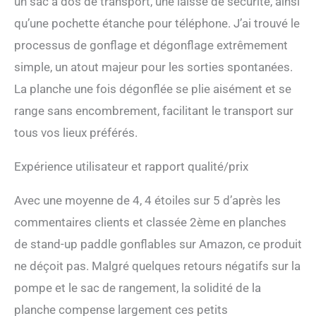
un sac à dos de transport, une laisse de sécurité, ainsi
Profitez d'une stabilité
inégalée et d'une
qu’une pochette étanche pour téléphone. J’ai trouvé le
performance durable lors
processus de gonflage et dégonflage extrêmement
de chaque sortie en mer.
【Kit Complet Prêt À
simple, un atout majeur pour les sorties spontanées.
L’emploi — Couvre Tous Les
La planche une fois dégonflée se plie aisément et se
Essentiels】: Accédez à
l’eau avec le stand paddle
range sans encombrement, facilitant le transport sur
Niphean. Inclus : 1 pagaie
tous vos lieux préférés.
réglable, 1 siège, 3 ailerons
+ 1 StabilTrac, 1 leash, 1
pompe, 1 sac à dos paddle
Expérience utilisateur et rapport qualité/prix
board, 1 sac étanche, 1 kit
de réparation et 3 notices.
Avec une moyenne de 4, 4 étoiles sur 5 d’après les
Grâce à ses 11 anneaux en
commentaires clients et classée 2ème en planches
D, ce stand paddle gonflable
permet de fixer siège ou
de stand-up paddle gonflables sur Amazon, ce produit
glacière facilement. Ce
ne déçoit pas. Malgré quelques retours négatifs sur la
paddle board polyvalent est
l'équipement idéal pour
pompe et le sac de rangement, la solidité de la
toutes vos configurations
planche compense largement ces petits
et aventures nautiques