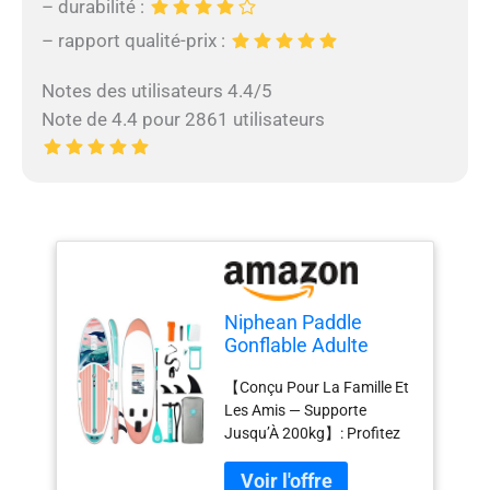
– durabilité :
– rapport qualité-prix :
Notes des utilisateurs 4.4/5
Note de 4.4 pour 2861 utilisateurs
Niphean Paddle
Gonflable Adulte
avec Tous Les
【Conçu Pour La Famille Et
Accessoires, 320cm
Les Amis — Supporte
Planches de Stand
Jusqu’À 200kg】: Profitez
Up Paddle Gonflables
d’aventures partagées en
pour Tous Les
toute confiance. Le paddle
Niveaux, Sup avec