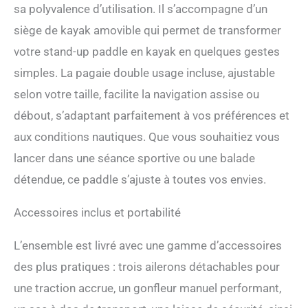
dans le temps, assurant
sa polyvalence d’utilisation. Il s’accompagne d’un
une fiabilité durable pour les
siège de kayak amovible qui permet de transformer
adultes comme les
adolescents. Idéal comme
votre stand-up paddle en kayak en quelques gestes
cadeau femme ou cadeau
simples. La pagaie double usage incluse, ajustable
homme. 【Glisse Fluide —
Système D’Aileron Breveté
selon votre taille, facilite la navigation assise ou
Pour Une Trajectoire
débout, s’adaptant parfaitement à vos préférences et
Optimale】: L’aileron
StabilTrac des planches de
aux conditions nautiques. Que vous souhaitiez vous
stand up paddle gonflables
lancer dans une séance sportive ou une balade
Niphean améliore la tenue
détendue, ce paddle s’ajuste à toutes vos envies.
de cap, réduit les
oscillations et limite les
chutes. Cette conception
Accessoires inclus et portabilité
rend cette planche de surf
idéale pour les débutants,
L’ensemble est livré avec une gamme d’accessoires
tout en offrant une glisse
fluide et un contrôle précis
des plus pratiques : trois ailerons détachables pour
aux experts sur les lacs,
une traction accrue, un gonfleur manuel performant,
rivières et zones côtières.