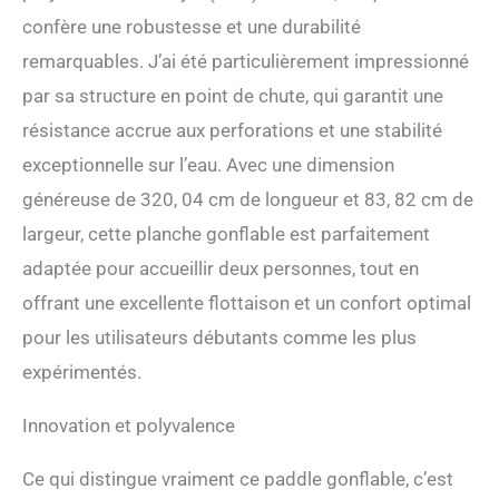
Conçu pour convenir à un
confère une robustesse et une durabilité
large éventail d’adultes, le
remarquables. J’ai été particulièrement impressionné
paddle Niphean offre une
plateforme spacieuse et
par sa structure en point de chute, qui garantit une
stable, rendant la pratique à
résistance accrue aux perforations et une stabilité
plusieurs facile et agréable.
【Construction Premium
exceptionnelle sur l’eau. Avec une dimension
Pour Une Utilisation
généreuse de 320, 04 cm de longueur et 83, 82 cm de
Durable】: Conçu pour
durer, le paddle gonflable
largeur, cette planche gonflable est parfaitement
adulte 200kg 2 personnes
adaptée pour accueillir deux personnes, tout en
Niphean est fabriqué avec
des matériaux renforcés de
offrant une excellente flottaison et un confort optimal
haute qualité, offrant de
pour les utilisateurs débutants comme les plus
meilleures performances
que de nombreux paddle
expérimentés.
gonflable avec siège en
usage quotidien. Ce stand
Innovation et polyvalence
up paddle gonflable
conserve sa forme, sa
Ce qui distingue vraiment ce paddle gonflable, c’est
solidité et ses performances