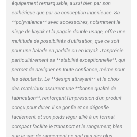
haute qualité, offrant de
équipement remarquable, aussi bien par son
meilleures performances
esthétique que par sa conception ingénieuse. Sa
que de nombreux paddle
gonflable avec siège en
**polyvalence** avec accessoires, notamment le
usage quotidien. Ce stand
siège de kayak et la pagaie double usage, offre une
up paddle gonflable
conserve sa forme, sa
multitude de possibilités d’utilisation, que ce soit
solidité et ses performances
pour une balade en paddle ou en kayak. J’apprécie
dans le temps, assurant
une fiabilité durable pour les
particulièrement sa **stabilité exceptionnelle**, qui
adultes comme les
permet de naviguer en toute confiance, même pour
adolescents. Idéal comme
cadeau femme ou cadeau
les débutants. Le **design attrayant** et le choix
homme. 【Glisse Fluide —
des matériaux assurent une **bonne qualité de
Système D’Aileron Breveté
fabrication**, renforçant l’impression d’un produit
Pour Une Trajectoire
Optimale】: L’aileron
conçu pour durer. Il se gonfle et se dégonfle
StabilTrac des planches de
facilement, et son poids léger allié à un format
stand up paddle gonflables
Niphean améliore la tenue
compact facilite le transport et le rangement, bien
de cap, réduit les
que le sac de rangement ne soit pas des plus
oscillations et limite les