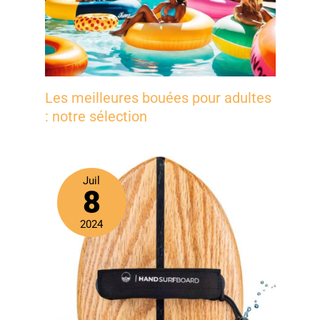
garantie constructeur d’un an et d’un service client
disponible 24h/24 et 7j/7 pour vivre vos aventures
aquatiques en toute sérénité.
Les meilleures bouées pour adultes
: notre sélection
Juil
8
2024