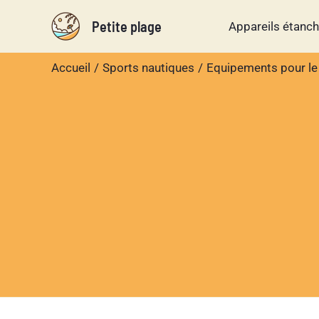
Aller
Petite plage
Appareils étanc
au
contenu
Accueil
Sports nautiques
Equipements pour le