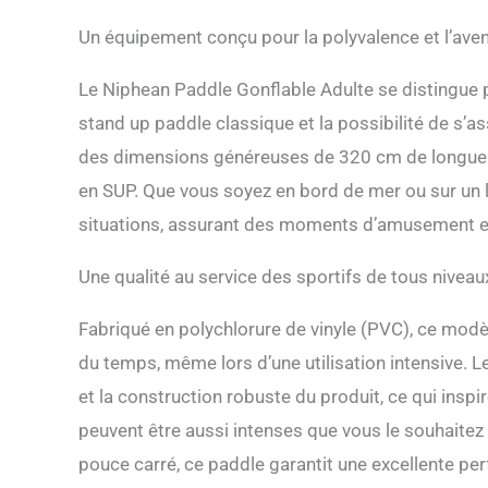
Niphean aide les 
chaque coup de pa
Un équipement conçu pour la polyvalence et l’ave
paddle board Nip
glisse sûre pour
Le Niphean Paddle Gonflable Adulte se distingue pa
praticité】: Le p
stand up paddle classique et la possibilité de s’
cinq poignées pou
maintiennent en s
des dimensions généreuses de 320 cm de longueur, 
permettant aux e
en SUP. Que vous soyez en bord de mer ou sur un l
gonflable enfant
toutes les taille
situations, assurant des moments d’amusement e
【Prêt à pagayer 
paddle gonflable
Une qualité au service des sportifs de tous niveau
débutants : 1 pag
dos SUP, 1 poche
Fabriqué en polychlorure de vinyle (PVC), ce modèl
supplémentaire n
enfants est prêt à
du temps, même lors d’une utilisation intensive. L
profitent rapide
et la construction robuste du produit, ce qui insp
vous pouvez com
durabilité et de
peuvent être aussi intenses que vous le souhaitez 
support client at
pouce carré, ce paddle garantit une excellente per
tranquillité d’es