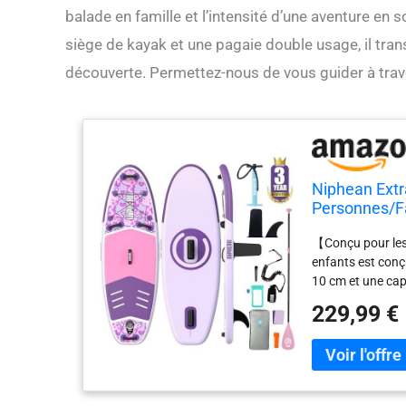
balade en famille et l’intensité d’une aventure en
siège de kayak et une pagaie double usage, il tra
découverte. Permettez-nous de vous guider à trave
Niphean Extr
Personnes/Fa
Gonflables av
【Conçu pour les
Étanche, Pad
enfants est conç
10 cm et une capa
flexibilité. Pesa
229,99 €
facile à manier.
fiable pour profi
stabilité renfor
possède un pont 
temps humide. Av