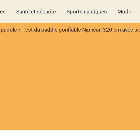
hes
Santé et sécurité
Sports nautiques
Mode
 paddle
Test du paddle gonflable Niphean 320 cm avec si