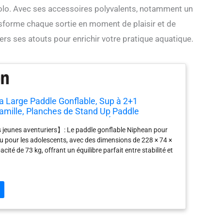
 solo. Avec ses accessoires polyvalents, notamment un
nsforme chaque sortie en moment de plaisir et de
rs ses atouts pour enrichir votre pratique aquatique.
a Large Paddle Gonflable, Sup à 2+1
mille, Planches de Stand Up Paddle
ec (Idéal Débutant) Aileron Équilibré, Housse
 jeunes aventuriers】: Le paddle gonflable Niphean pour
dle Gonflable Adulte, Cadeaux
u pour les adolescents, avec des dimensions de 228 × 74 ×
cité de 73 kg, offrant un équilibre parfait entre stabilité et
nt seulement 5.5 kg, ce stand up paddle Niphean est léger et
 Le paddle enfant Niphean soutient les jeunes de manière
ter pleinement de chaque sortie sur l’eau ! 【Sécurité et
cées】: Le stand up paddle gonflable pour enfant Niphean
doux et texturé offrant une adhérence fiable même par
ec sa zone antidérapante, le paddle gonflable enfant