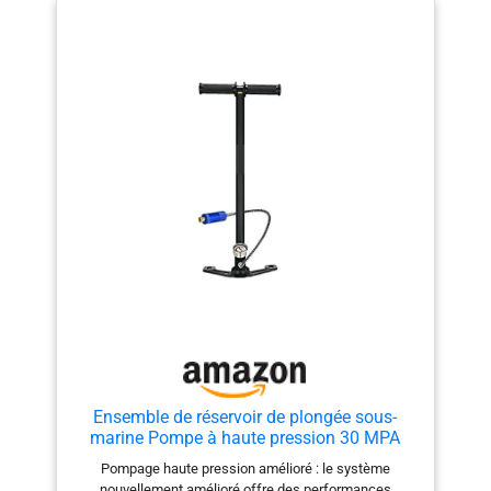
verre de lentille PC. La du
joint sans couture n'a pas
besoin de s'inquiéter des
infiltrations d'eau et de la
corrosion par l'eau de mer.
Le bouton de réglage peut
ajuster la longueur des
lunettes en fonction de la
taille de la tête de l'individu,
réduisant ainsi la pression
sur la tête, et le port d'
silicone plus stable,
confortable et est non
toxique,
Ensemble de réservoir de plongée sous-
marine Pompe à haute pression 30 MPA
Pompe manuelle refroidie à l'huile à trois
Pompage haute pression amélioré : le système
étapes
nouvellement amélioré offre des performances