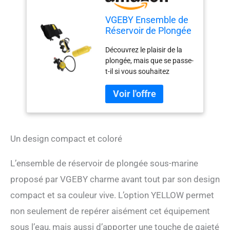
VGEBY Ensemble de
Réservoir de Plongée
sous-Marine,
Découvrez le plaisir de la
Ensemble de Cylindre
plongée, mais que se passe-
D'oxygène sous-
t-il si vous souhaitez
Marin de 1 L, Mini
plonger dans la mer et ne
Réservoir de Plongée
disposez pas d'équipement
Portable avec
professionnel ? Avec une
Soupape de
petite bouteille de plongée,
Décharge de
les novices peuvent plonger
Reniflard, Lunettes
et ressentir le charme de la
Un design compact et coloré
mer ; plus léger et plus
confortable, refusez les
L’ensemble de réservoir de plongée sous-marine
équipements fastidieux et
proposé par VGEBY charme avant tout par son design
ressentez facilement le
charme de la mer.
compact et sa couleur vive. L’option YELLOW permet
L'équipement respiratoire
non seulement de repérer aisément cet équipement
de plongée sous-marine
vous offre une meilleure
sous l’eau, mais aussi d’apporter une touche de gaieté