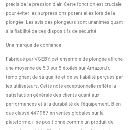
précis de la pression d’air. Cette fonction est cruciale
pression, libérer l'air et
évacuer la pression ; filtre à
pour éviter les surpressions potentielles lors de la
air unidirectionnel,
plongée. Les avis des plongeurs sont unanimes quant
conception à double filtre,
respirez de l'air pur ;
à la fiabilité de ces dispositifs de sécurité.
Manomètre étanche et
lumineux, il est encore bien
Une marque de confiance
visible à une profondeur de
80 mètres. Embout buccal
Fabriqué par VGEBY, cet ensemble de plongée affiche
en silicone, filtre de haute
précision anti-poussière, en
une moyenne de 5,0 sur 5 étoiles sur Amazon.fr,
silicone de qualité
témoignant de sa qualité et de sa fiabilité perçues par
alimentaire, inodore, plus
cohérent et ne se fissure
les utilisateurs. Cette note exceptionnelle reflète la
pas. L'anneau en
satisfaction générale des clients quant aux
caoutchouc importé peut
performances et à la durabilité de l’équipement. Bien
empêcher efficacement les
fuites d'air, et l'anneau en
que classé 447 987 en ventes globales sur la
caoutchouc imperméable
plateforme, il se positionne comme un produit de
importé est étanche à l'air, à
l'eau et plus sûr. Des