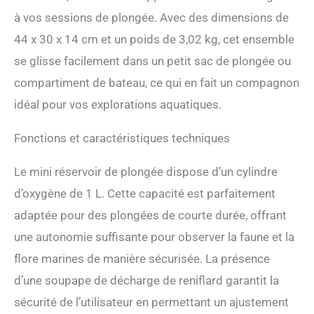
expérience de plongée ! La
à vos sessions de plongée. Avec des dimensions de
tête de vanne rotative à
étage à 360° peut prévenir
44 x 30 x 14 cm et un poids de 3,02 kg, cet ensemble
efficacement les dommages
se glisse facilement dans un petit sac de plongée ou
causés par l'enroulement du
tuyau moyenne pression et
compartiment de bateau, ce qui en fait un compagnon
réduire efficacement les
idéal pour vos explorations aquatiques.
risques potentiels pour la
sécurité. Équipé d'
Fonctions et caractéristiques techniques
interrupteur de commande
de vanne principale, ouvert
pour maintenir le débit de
Le mini réservoir de plongée dispose d’un cylindre
gaz pendant le gonflage et
d’oxygène de 1 L. Cette capacité est parfaitement
la respiration, et fermé la
vanne pour éviter les fuites
adaptée pour des plongées de courte durée, offrant
de gaz si elle n'est pas
une autonomie suffisante pour observer la faune et la
épuisée. Il est recommandé
d'épuiser le gaz dans les 48
flore marines de manière sécurisée. La présence
heures. La soupape de
d’une soupape de décharge de reniflard garantit la
surpression située sur le
dessus de la valve
sécurité de l’utilisateur en permettant un ajustement
respiratoire peut relâcher la