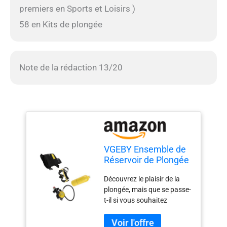
premiers en Sports et Loisirs )
58 en Kits de plongée
Note de la rédaction 13/20
VGEBY Ensemble de
Réservoir de Plongée
sous-Marine,
Découvrez le plaisir de la
Ensemble de Cylindre
plongée, mais que se passe-
D'oxygène sous-
t-il si vous souhaitez
Marin de 1 L, Mini
plonger dans la mer et ne
Réservoir de Plongée
disposez pas d'équipement
Portable avec