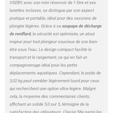
interrupteur de commande
VGEBY, avec son mini réservoir de 1 litre et ses
de vanne principale, ouvert
lunettes incluses, se distingue par son aspect
pour maintenir le débit de
gaz pendant le gonflage et
pratique et portable, idéal pour des sessions de
la respiration, et fermé la
plongée légères. Grâce à sa
soupape de décharge
vanne pour éviter les fuites
de gaz si elle n'est pas
de reniflard
, la sécurité est optimisée, un atout
épuisée. Il est recommandé
majeur pour tout plongeur soucieux de son bien-
d'épuiser le gaz dans les 48
heures. La soupape de
être sous l’eau. Le design compact facilite le
surpression située sur le
transport et le rangement, ce qui en fait un
dessus de la valve
respiratoire peut relâcher la
compagnonnage idéal pour les petits
pression, libérer l'air et
déplacements aquatiques. Cependant, le poids de
évacuer la pression ; filtre à
3,02 kg peut sembler légèrement lourd pour ceux
air unidirectionnel,
conception à double filtre,
qui recherchent une option ultra-légère. Malgré
respirez de l'air pur ;
cela, la moyenne des commentaires clients,
Manomètre étanche et
lumineux, il est encore bien
affichant un solide 5,0 sur 5, témoigne de la
visible à une profondeur de
satisfaction des utilisateurs. Classé 58e parmi les
80 mètres. Embout buccal