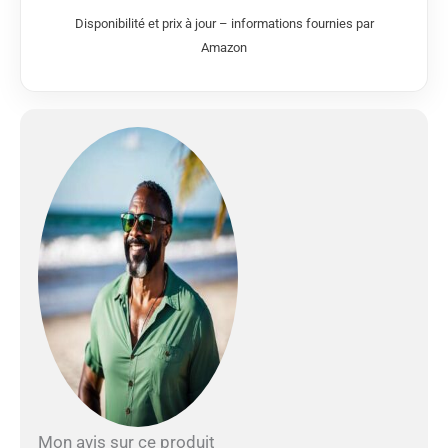
prises de vue de classe
Disponibilité et prix à jour – informations fournies par
professionnelle avec
Amazon
facilité et une fluidité
améliorée. 👍Améliorez
vos capacités : Le
design
hydrodynamique, fluide
et robuste en forme de
goutte d'eau du FIFISH
V-EVO garantit une
résistance minimale
contre les courants
océaniques, permettant
des plongées plus
longues. Un port de
fixation peut accueillir
une variété d'outils,
permettant l'intégration
et la polyvalence pour
diverses tâches et
scénarios. 👍 Mobilité
Mon avis sur ce produit