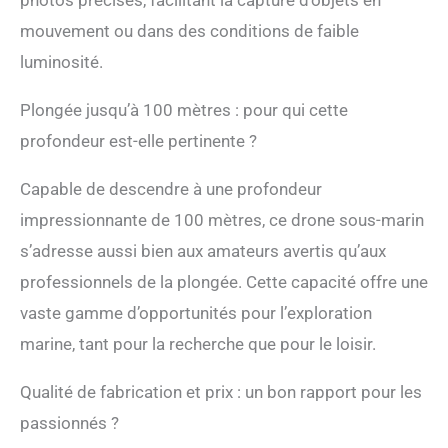
photos précises, facilitant la capture d’objets en
votre imagination créative
mouvement ou dans des conditions de faible
en réalité
cinématographique
luminosité.
d'imagerie 4K. 👍5000
LED ultra lumineuses :
Plongée jusqu’à 100 mètres : pour qui cette
FIFISH V-EVO est équipé
d'une paire de lumières
profondeur est-elle pertinente ?
LED blanches de 5 000
lumens combinées · 5 500
Capable de descendre à une profondeur
K. Optimisez votre vision
impressionnante de 100 mètres, ce drone sous-marin
à travers les mers
profondes et restaurez les
s’adresse aussi bien aux amateurs avertis qu’aux
couleurs du monde sous-
professionnels de la plongée. Cette capacité offre une
marin, en particulier dans
des environnements
vaste gamme d’opportunités pour l’exploration
sombres et troubles. 🌟
marine, tant pour la recherche que pour le loisir.
Objectif ultra grand angle
de 166° : Ayez une vue
d’ensemble et découvrez
Qualité de fabrication et prix : un bon rapport pour les
un monde extraordinaire
passionnés ?
en contrebas. Allez au-