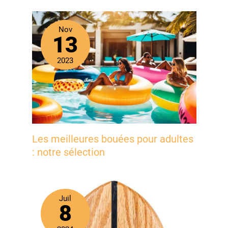
Nov
13
2023
Les meilleures bouées pour adultes
: notre sélection
Juil
8