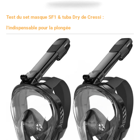
Test du set masque SF1 & tuba Dry de Cressi :
l’indispensable pour la plongée