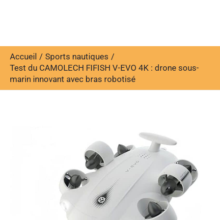
Accueil
Sports nautiques
Test du CAMOLECH FIFISH V-EVO 4K : drone sous-
marin innovant avec bras robotisé