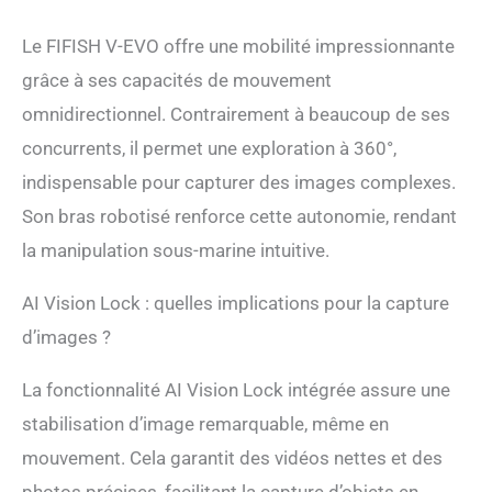
goutte d'eau du FIFISH V-
EVO garantit une
Le FIFISH V-EVO offre une mobilité impressionnante
résistance minimale
grâce à ses capacités de mouvement
contre les courants
océaniques, permettant
omnidirectionnel. Contrairement à beaucoup de ses
des plongées plus
concurrents, il permet une exploration à 360°,
longues. Un port de
indispensable pour capturer des images complexes.
fixation peut accueillir une
variété d'outils,
Son bras robotisé renforce cette autonomie, rendant
permettant l'intégration et
la manipulation sous-marine intuitive.
la polyvalence pour
diverses tâches et
scénarios. 👍 Mobilité
AI Vision Lock : quelles implications pour la capture
omnidirectionnelle à 360°
d’images ?
: dépassez les limites des
méthodes traditionnelles
La fonctionnalité AI Vision Lock intégrée assure une
et obtenez une liberté
totale à 360 ° dans la
stabilisation d’image remarquable, même en
mobilité sous-marine, le
mouvement. Cela garantit des vidéos nettes et des
vol stationnaire et la
posture. Transformez