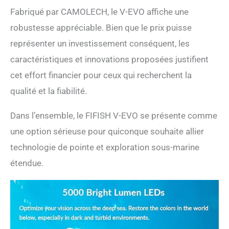
delà d'un objectif sous-
Fabriqué par CAMOLECH, le V-EVO affiche une
marin conventionnel pour
obtenir un impact plus
robustesse appréciable. Bien que le prix puisse
important avec vos
représenter un investissement conséquent, les
visuels. 👍Contrôle
immersif VR : offrant des
caractéristiques et innovations proposées justifient
commandes sensorielles
cet effort financier pour ceux qui recherchent la
uniques alimentées par
l'application FIFSH,
qualité et la fiabilité.
prenez un contrôle
complet à 360° de la vue
Dans l’ensemble, le FIFISH V-EVO se présente comme
et du chemin du FIFISH
une option sérieuse pour quiconque souhaite allier
simplement en bougeant
et en tournant la tête.
technologie de pointe et exploration sous-marine
Intelligent, précis et facile
étendue.
à utiliser, renforcez vos
plongées avec le tout
nouveau contrôle FPV.