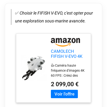
✅
Choisir le FIFISH V-EVO, c’est opter pour
une exploration sous-marine avancée.
CAMOLECH
FIFISH V-EVO 4K
Drone sous-
👍 Caméra haute
marine avec bras
fréquence d’images 4K
robotisé AI Vision
60 FPS : Créez des
Lock 360°
séquences épiques et
Mouvement
2 099,00 €
de merveilleux
omnidirectionnel
moments sous-marins
100M Plongée
avec le système de
sous-marine ROV
caméra amélioré de V-
(Ajouter bras
EVO, obtenant des
robotisé)