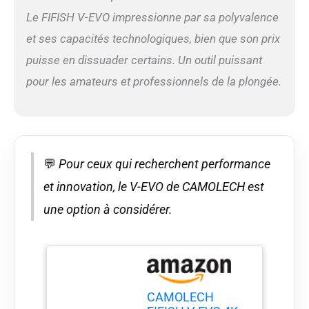
omnidirectionnelle à
Le FIFISH V-EVO impressionne par sa polyvalence
360° : dépassez les
limites des méthodes
et ses capacités technologiques, bien que son prix
traditionnelles et
puisse en dissuader certains. Un outil puissant
obtenez une liberté
totale à 360 ° dans la
pour les amateurs et professionnels de la plongée.
mobilité sous-marine, le
vol stationnaire et la
posture. Transformez
votre imagination
créative en réalité
💬
Pour ceux qui recherchent performance
cinématographique
d'imagerie 4K. 👍5000
et innovation, le V-EVO de CAMOLECH est
LED ultra lumineuses :
une option à considérer.
FIFISH V-EVO est
équipé d'une paire de
lumières LED blanches
de 5 000 lumens
combinées · 5 500 K.
Optimisez votre vision à
CAMOLECH
travers les mers