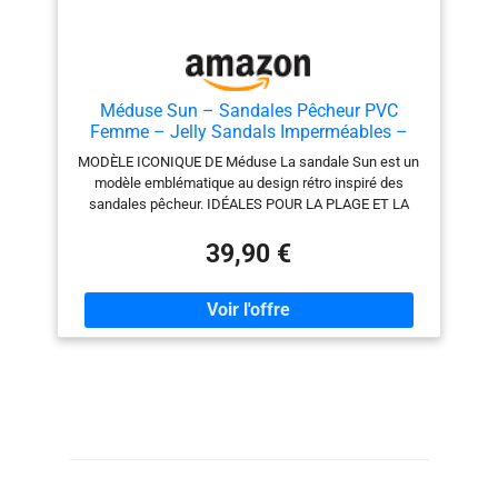
Méduse Sun – Sandales Pêcheur PVC
Femme – Jelly Sandals Imperméables –
Sandales Plage Piscine – Légères (Jaune
MODÈLE ICONIQUE DE Méduse La sandale Sun est un
fluo, Système Taille Chaussures EU, Adulte,
modèle emblématique au design rétro inspiré des
Femme, Numérique, Moyen, 40)
sandales pêcheur. IDÉALES POUR LA PLAGE ET LA
PISCINE Sandales plastiques imperméables parfaites
pour la plage, la piscine ou les vacances d’été.
39,90 €
LÉGÈRES ET CONFORTABLES Fabriquées en PVC
souple, elles offrent légèreté et confort tout au long de
la journée. FACILES À ENFILER Fermeture avec boucle
réglable pour un bon maintien du pied. COLORIS FLUO
ET PAILLETÉS Disponibles en plusieurs couleurs
tendance pour un style estival unique.