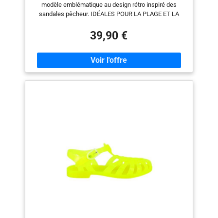
pailleté, Système Taille Chaussures EU,
modèle emblématique au design rétro inspiré des
Adulte, Femme, Numérique, Moyen, 37)
sandales pêcheur. IDÉALES POUR LA PLAGE ET LA
PISCINE Sandales plastiques imperméables parfaites
pour la plage, la piscine ou les vacances d’été.
39,90 €
LÉGÈRES ET CONFORTABLES Fabriquées en PVC
souple, elles offrent légèreté et confort tout au long de
la journée. FACILES À ENFILER Fermeture avec boucle
réglable pour un bon maintien du pied. COLORIS FLUO
ET PAILLETÉS Disponibles en plusieurs couleurs
tendance pour un style estival unique.