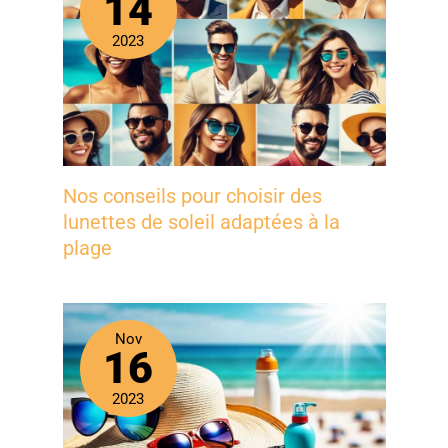
14
2023
Nos conseils pour choisir des
lunettes de soleil adaptées à la
plage
Nov
16
2023