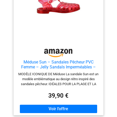
Méduse Sun – Sandales Pêcheur PVC
Femme – Jelly Sandals Imperméables –
Sandales Plage Piscine – Légères (Rouge
MODÈLE ICONIQUE DE Méduse La sandale Sun est un
pailleté, Système Taille Chaussures EU,
modèle emblématique au design rétro inspiré des
Adulte, Femme, Numérique, Moyen, 41)
sandales pêcheur. IDÉALES POUR LA PLAGE ET LA
PISCINE Sandales plastiques imperméables parfaites
pour la plage, la piscine ou les vacances d’été.
39,90 €
LÉGÈRES ET CONFORTABLES Fabriquées en PVC
souple, elles offrent légèreté et confort tout au long de
la journée. FACILES À ENFILER Fermeture avec boucle
réglable pour un bon maintien du pied. COLORIS FLUO