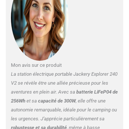
Rapide en 1H】Le mode de
supercharge d'urgence,
activée via l'APP, permet une
charge complète de la
station électrique portable
Jackery E240 v2 en 1 heure.
Il ne faut que 2 heures pour
recharger, de 0% à 100% en
utilisant une prise murale
CA, ce qui permet une durée
Mon avis sur ce produit
de vie plus saine de la
batterie, et 3 heures pour
La station électrique portable Jackery Explorer 240
atteindre une charge
V2 se révèle être une alliée précieuse pour les
complète lorsqu'elle est
connectée aux panneaux
aventures en plein air. Avec sa
batterie LiFeP04 de
solaires 100W. 【Ports de
256Wh
et sa
capacité de 300W
, elle offre une
Charge Divers】Équipé de
ports USB-C PD
autonomie remarquable, idéale pour le camping ou
bidirectionnel 100W,
les urgences. J’apprécie particulièrement sa
Explorer 240 v2 prend en
charge la charge rapide
robustesse et sa durabilité
, même à basse