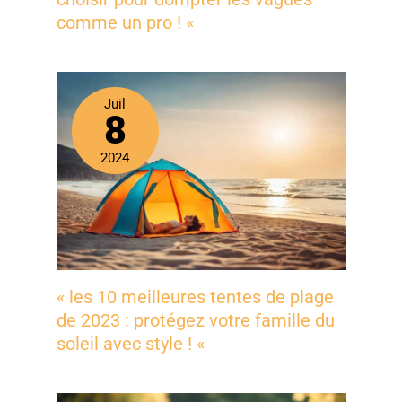
camping, le travail ou comme source d'alimentation de
comme un pro ! «
secours à la maison 【Écran et 2 indicateurs LED】
L'écran numérique affiche clairement la capacité
restante de la batterie et la puissance de sortie. La
station d'alimentation portable dispose de deux modes
d'éclairage. Bouton : maintenez-le enfoncé pendant 3 à
Juil
8
5 secondes pour allumer la lumière. Appuyez de
nouveau sur le bouton pour basculer entre les niveaux
de luminosité « élev頻 et « très élev頻. Appuyez une
2024
troisième fois pour éteindre la lumière LED 【Prise
secteur 100W】VTOMAN Jump 100 Station électrique
Portable est équipé d'une prise secteur de 100W
(puissance de crête de 200W) permettant de recharger
une large gamme d'appareils, des ordinateurs portables
aux mini-ventilateurs en passant par les projecteurs
portables. Le port USB-C de 65W recharge rapidement
les tablettes, tandis que les deux ports USB-A
« les 10 meilleures tentes de plage
permettent d'alimenter simultanément votre téléphone,
de 2023 : protégez votre famille du
votre enceinte Bluetooth et d'autres appareils
électroniques lors de vos déplacements ou en cas de
soleil avec style ! «
coupure de courant 【Interfaces de sortie
polyvalentes】VTOMAN Jump 100 Station électrique
Portable offre une prise secteur (100W), deux ports