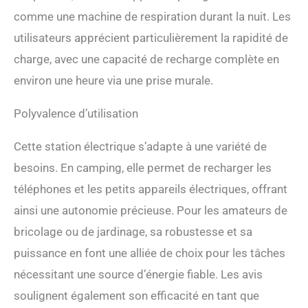
charge la charge rapide
comme une machine de respiration durant la nuit. Les
pour une gamme de vos
appareils électroniques.
utilisateurs apprécient particulièrement la rapidité de
Plusieurs ports de charge
charge, avec une capacité de recharge complète en
telles que Prise CA et CC,
Port USB-A permettent de
environ une heure via une prise murale.
charger simultanément de
nombreux appareils. La
Polyvalence d’utilisation
lampe de camping intégrée
offrant aussi une fonction
Cette station électrique s’adapte à une variété de
d'éclairage de secours.
【Sécurité & Fiabilité
besoins. En camping, elle permet de recharger les
Supérieures】Le générateur
téléphones et les petits appareils électriques, offrant
électrique certifiée UL,
associée à des panneaux
ainsi une autonomie précieuse. Pour les amateurs de
solaires vérifiés, offre une
bricolage ou de jardinage, sa robustesse et sa
résistance exceptionnelle
aux chocs et une protection
puissance en font une alliée de choix pour les tâches
contre les incendies,
nécessitant une source d’énergie fiable. Les avis
garantissant un
fonctionnement fiable dans
soulignent également son efficacité en tant que
des conditions difficiles.