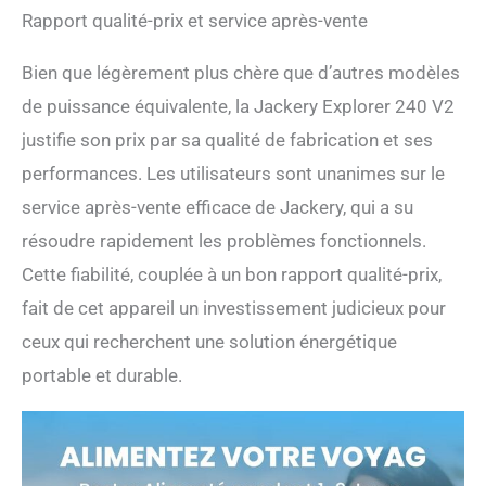
intelligente, via WiFi ou
Rapport qualité-prix et service après-vente
Bluetooth, vous pouvez
contrôler E240 station
Bien que légèrement plus chère que d’autres modèles
électrique et surveiller l'état
de puissance équivalente, la Jackery Explorer 240 V2
dont, y compris le niveau de
batterie restant.
justifie son prix par sa qualité de fabrication et ses
performances. Les utilisateurs sont unanimes sur le
service après-vente efficace de Jackery, qui a su
résoudre rapidement les problèmes fonctionnels.
Cette fiabilité, couplée à un bon rapport qualité-prix,
fait de cet appareil un investissement judicieux pour
ceux qui recherchent une solution énergétique
portable et durable.