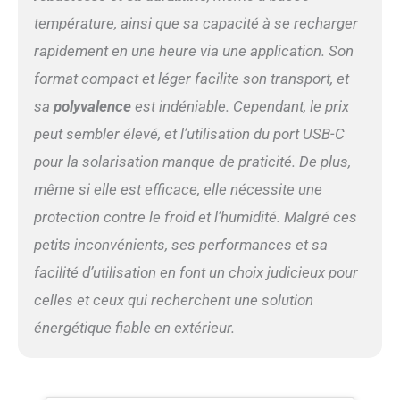
pour une gamme de vos
température, ainsi que sa capacité à se recharger
appareils électroniques.
Plusieurs ports de charge
rapidement en une heure via une application. Son
telles que Prise CA et CC,
format compact et léger facilite son transport, et
Port USB-A permettent de
charger simultanément de
sa
polyvalence
est indéniable. Cependant, le prix
nombreux appareils. La
peut sembler élevé, et l’utilisation du port USB-C
lampe de camping intégrée
offrant aussi une fonction
pour la solarisation manque de praticité. De plus,
d'éclairage de secours.
même si elle est efficace, elle nécessite une
【Sécurité & Fiabilité
Supérieures】Le générateur
protection contre le froid et l’humidité. Malgré ces
électrique certifiée UL,
petits inconvénients, ses performances et sa
associée à des panneaux
facilité d’utilisation en font un choix judicieux pour
solaires vérifiés, offre une
résistance exceptionnelle
celles et ceux qui recherchent une solution
aux chocs et une protection
énergétique fiable en extérieur.
contre les incendies,
garantissant un
fonctionnement fiable dans
des conditions difficiles.