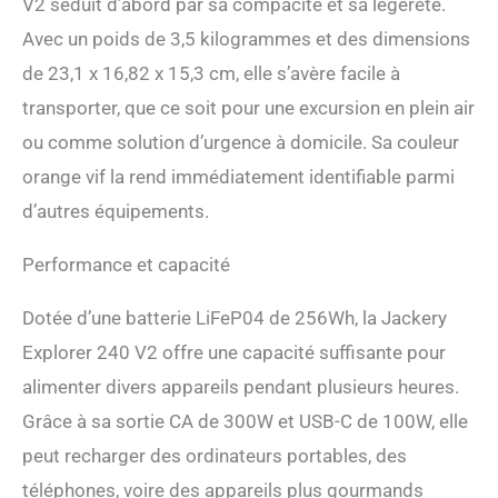
V2 séduit d’abord par sa compacité et sa légèreté.
is now a breeze. 【Charge
Avec un poids de 3,5 kilogrammes et des dimensions
Rapide en 1H】Le mode de
supercharge d'urgence,
de 23,1 x 16,82 x 15,3 cm, elle s’avère facile à
activée via l'APP, permet une
transporter, que ce soit pour une excursion en plein air
charge complète de la
station électrique portable
ou comme solution d’urgence à domicile. Sa couleur
Jackery E240 v2 en 1 heure.
orange vif la rend immédiatement identifiable parmi
Il ne faut que 2 heures pour
recharger, de 0% à 100% en
d’autres équipements.
utilisant une prise murale
CA, ce qui permet une durée
Performance et capacité
de vie plus saine de la
batterie, et 3 heures pour
Dotée d’une batterie LiFeP04 de 256Wh, la Jackery
atteindre une charge
complète lorsqu'elle est
Explorer 240 V2 offre une capacité suffisante pour
connectée aux panneaux
alimenter divers appareils pendant plusieurs heures.
solaires 100W. 【Ports de
Charge Divers】Équipé de
Grâce à sa sortie CA de 300W et USB-C de 100W, elle
ports USB-C PD
peut recharger des ordinateurs portables, des
bidirectionnel 100W,
Explorer 240 v2 prend en
téléphones, voire des appareils plus gourmands