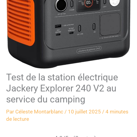
Test de la station électrique
Jackery Explorer 240 V2 au
service du camping
Par
Céleste Montarblanc
/
10 juillet 2025
/
4 minutes
de lecture