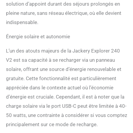
solution d’appoint durant des séjours prolongés en
L'onduleur rapide permet
une alimentation
pleine nature, sans réseau électrique, où elle devient
instantanée en 20 ms, en
indispensable.
cas d'urgence, lors du
chargement d'ordinateurs
Énergie solaire et autonomie
de bureau et d'appareils -
gardant les données en
sécurité et l'alimentation en
L’un des atouts majeurs de la Jackery Explorer 240
bon état. 【Contrôle
V2 est sa capacité à se recharger via un panneau
Intelligent de l'APP】
Jackery Explorer 240 v2
solaire, offrant une source d’énergie renouvelable et
hautement personnalisable
gratuite. Cette fonctionnalité est particulièrement
est conçu pour répondre à
des besoins spécifiques,
appréciée dans le contexte actuel où l’économie
avec des fonctionnalités
d’énergie est cruciale. Cependant, il est à noter que la
réglables, notamment l'arrêt
charge solaire via le port USB-C peut être limitée à 40-
automatique et le mode
d'économie de batterie,
50 watts, une contrainte à considérer si vous comptez
garantissant une
principalement sur ce mode de recharge.
expérience personnalisée.
Avec l'application