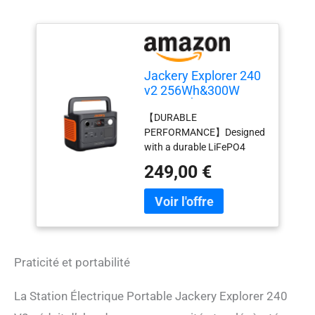
Jackery Explorer 240
v2 256Wh&300W
Station Électrique
【DURABLE
Portable
PERFORMANCE】Designed
with a durable LiFePO4
battery, providing a 10-year
249,00 €
battery life, Explorer 240v2
ensures reliable
performance even after
3000 charging cycles. With
256Wh of energy in just
3.6kg, this compact power
Praticité et portabilité
station keeps you powered
on the go. Featuring a
powerful 300W AC output,
La Station Électrique Portable Jackery Explorer 240
charging essential devices