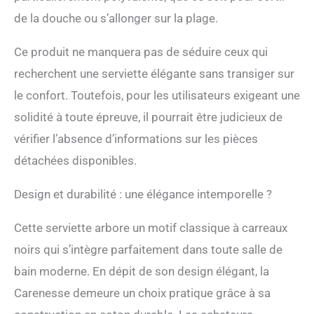
serviettes – Agréable à
de la douche ou s’allonger sur la plage.
porter. ❤️ Pratique et
polyvalent : les serviettes
Ce produit ne manquera pas de séduire ceux qui
de hammam classiques
sont très pratiques et
recherchent une serviette élégante sans transiger sur
polyvalentes, sauf dans le
le confort. Toutefois, pour les utilisateurs exigeant une
hammam ! plage, sauna,
spa, sport, salle de bain,
solidité à toute épreuve, il pourrait être judicieux de
vacances, comme
vérifier l’absence d’informations sur les pièces
couverture de bébé, de
jardin, de table et de
détachées disponibles.
pique-nique, etc. Les
peshtemis sont très à la
Design et durabilité : une élégance intemporelle ?
mode même pour les
randonneurs. Matériau et
Cette serviette arbore un motif classique à carreaux
entretien : 100 % coton
sans substances nocives.
noirs qui s’intègre parfaitement dans toute salle de
Lavable en machine à 40
bain moderne. En dépit de son design élégant, la
°C - Passe au sèche-linge.
Le cas échéant, il est
Carenesse demeure un choix pratique grâce à sa
possible de ne pas utiliser