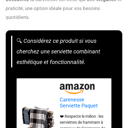
praticité
, une option idéale pour vos besoins
quotidiens.
🔍
Considérez ce produit si vous
cherchez une serviette combinant
esthétique et fonctionnalité.
Carenesse
Serviette Paquet
Lot de 20 Classic
❤️ Respecte le milion : les
Noir Carreaux, 100%
serviettes de hammam à
Coton, 80 x 170 cm,