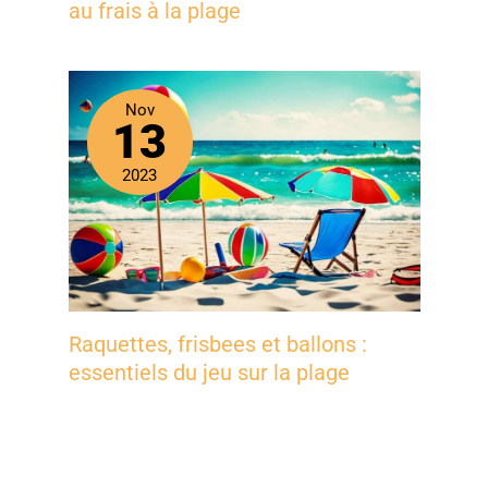
au frais à la plage
Conseils et remarques :
les serviettes turques
ont une texture solide
au début. Ne vous
inquiétez pas, ce n'est
Nov
13
pas un manque de
qualité. Ils deviennent
plus doux et plus
2023
denses après chaque
lavage. Les franges qui
se détachent lors du
lavage peuvent être
facilement retournées
et nouées.
Raquettes, frisbees et ballons :
essentiels du jeu sur la plage