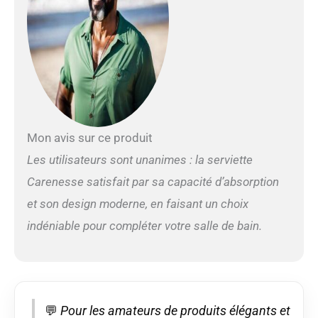
Compact et peu
encombrant – Facile
d'entretien et résistant
– Petit format –
Absorbantes comme
des serviettes –
Agréable à porter. ❤️
Pratique et polyvalent :
les serviettes de
Mon avis sur ce produit
hammam classiques
Les utilisateurs sont unanimes : la serviette
sont très pratiques et
polyvalentes, sauf dans
Carenesse satisfait par sa capacité d’absorption
le hammam ! plage,
et son design moderne, en faisant un choix
sauna, spa, sport, salle
de bain, vacances,
indéniable pour compléter votre salle de bain.
comme couverture de
bébé, de jardin, de table
et de pique-nique, etc.
Les peshtemis sont très
à la mode même pour
💬
Pour les amateurs de produits élégants et
les randonneurs.