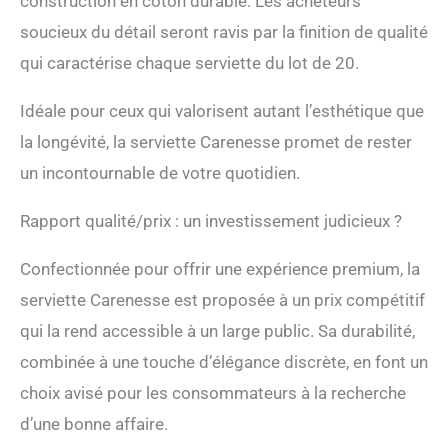
construction en coton durable. Les acheteurs
d'adoucissant, ce qui
réduit la capacité
soucieux du détail seront ravis par la finition de qualité
d'absorption. Prévoir un
qui caractérise chaque serviette du lot de 20.
rétrécissement de 10 %.
Conseils et remarques :
Idéale pour ceux qui valorisent autant l’esthétique que
les serviettes turques ont
une texture solide au
la longévité, la serviette Carenesse promet de rester
début. Ne vous inquiétez
un incontournable de votre quotidien.
pas, ce n'est pas un
manque de qualité. Ils
deviennent plus doux et
Rapport qualité/prix : un investissement judicieux ?
plus denses après chaque
lavage. Les franges qui se
Confectionnée pour offrir une expérience premium, la
détachent lors du lavage
serviette Carenesse est proposée à un prix compétitif
peuvent être facilement
retournées et nouées.
qui la rend accessible à un large public. Sa durabilité,
combinée à une touche d’élégance discrète, en font un
choix avisé pour les consommateurs à la recherche
d’une bonne affaire.