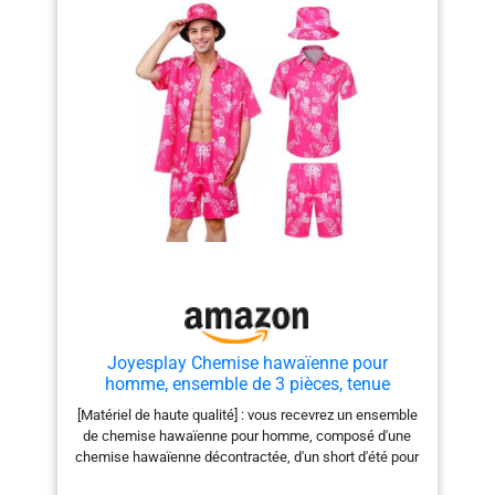
disponibles. Mesures prises à la main, une marge
d'erreur de 1 à 2 cm est normale. Largement utilisé : le
t-shirt de costume de carnaval pour homme et femme
a un style classique et un design à rayures noires et
blanches. Très bien adapté pour un usage quotidien et
convient également très bien pour les jeux de rôle tels
que les marins, les mascarades et les fêtes de
carnaval. 【Remarque】: Veuillez choisir la taille qui
vous convient, conformément aux données du tableau
des tailles
Joyesplay Chemise hawaïenne pour
homme, ensemble de 3 pièces, tenue
hawaïenne pour homme avec chemise de
[Matériel de haute qualité] : vous recevrez un ensemble
flamenco, short, chapeau de pêcheur,
de chemise hawaïenne pour homme, composé d'une
chemises hawaïennes pour l'été, les plages,
chemise hawaïenne décontractée, d'un short d'été pour
les fêtes
homme et d'un chapeau de pêcheur. Tissu dense de