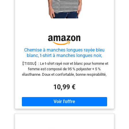
Chemise à manches longues rayée bleu
blanc, t-shirt à manches longues noir,
chemises pour homme, chemise de pêcheur
【TISSU】: Le t-shirt rayé noir et blanc pour homme et
pour homme, chemise à manches longues
femme est composé de 95 % polyester + 5 %
pour homme, Rayures noires et blanches, M
élasthanne. Doux et confortable, bonne respirabilité,
bonne résistance au froissement et pleine élasticité.
【SCHNITT】: Le t-shirt marin pour homme et femme
10,99 €
a un col rond et un design classique. Coupe
décontractée, ajustement flexible. 【EXQUISITE
VERABEITUNG】: Le t-shirt marin pour homme et
femme a un design classique à rayures noires et
blanches. Coupures propres, rayures claires et finition
exquise. Unisexe : le t-shirt à rayures bleu marine est
unisexe. Style basique classique, plusieurs tailles