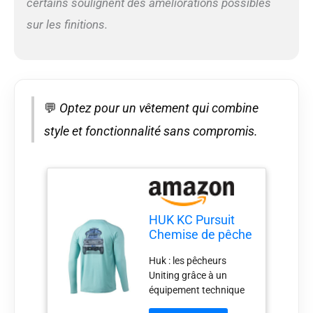
certains soulignent des améliorations possibles
sur les finitions.
💬
Optez pour un vêtement qui combine
style et fonctionnalité sans compromis.
HUK KC Pursuit
Chemise de pêche
à manches
Huk : les pêcheurs
longues pour
Uniting grâce à un
homme Protection
équipement technique
solaire Grand
conçu pour alimenter
camion Verre de