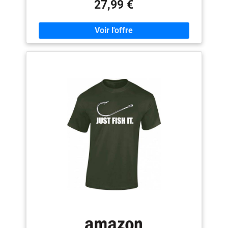
haute qualité, ce qui signifie que la chemise et le short
27,99 €
sont résistants et opaques. Ne se cassent pas, ne se
décolorent pas et ne rétrécissent pas, elles sont
respirantes et légères. Ils sont doux et légers. Ils
sèchent rapidement et retrouvent leur état d'origine
après le lavage. [Chemise hawaïenne pour homme] : la
combinaison de couleurs riches et d'imprimés élégants
ne vous décevra pas. Le col cubain donne aux
chemises hawaïennes un look rétro et décontracté.
Chemise à manches courtes pour homme, short d'été
pour homme et chapeau de pêcheur avec des
imprimés floraux et flamants roses qui vous permettent
de vous démarquer et d'ajouter de la couleur à votre vie
Styles et tailles : nos chemises hawaïennes pour
hommes sont coupées dans une coupe régulière pour
s'adapter à la plupart des morphologies. Les chemises
Flamingo sont disponibles en 6 tailles :
S/M/L/XL/XXL/XXXL. Si vous préférez une coupe plus
ample, choisissez une taille plus grande Shorts
imprimés : shorts d’été hawaïens avec deux poches
latérales pour ranger facilement de petits objets. La
taille élastique et la conception avec cordon permettent
un meilleur ajustement de la taille. [Scénarios
applicables] : l'ensemble de vêtements hawaïens pour