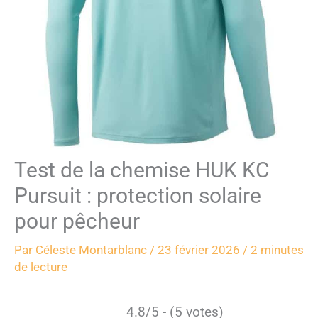
Test de la chemise HUK KC
Pursuit : protection solaire
pour pêcheur
Par
Céleste Montarblanc
/
23 février 2026
/
2 minutes
de lecture
4.8/5 - (5 votes)