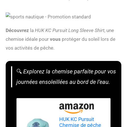
Découvrez
la
HUK KC Pursuit Long Sleeve Shirt
, une
chemise idéale pour
vous
protéger du soleil lors de
vos activités de pêche.
🔍
Explorez la chemise parfaite pour vos
journées ensoleillées au bord de l’eau.
HUK KC Pursuit
Chemise de pêche