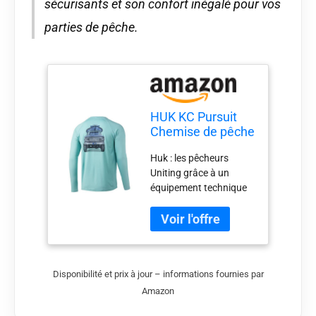
sécurisants et son confort inégalé pour vos
parties de pêche.
HUK KC Pursuit
Chemise de pêche
à manches
Huk : les pêcheurs
longues pour
Uniting grâce à un
homme Protection
équipement technique
solaire Grand
conçu pour alimenter
camion Verre de
votre passion et votre
plage XXL
poursuite peu importe
quand et comment
vous pêchez
Disponibilité et prix à jour – informations fournies par
Amazon