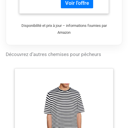
votre passion et votre
plage XXL
poursuite peu importe
quand et comment
vous pêchez
Disponibilité et prix à jour – informations fournies par
Amazon
Découvrez d’autres chemises pour pêcheurs