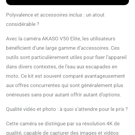
votre caméra sport
AKASO V50 Elite à l'aide
de commandes vocales
Polyvalence et accessoires inclus : un atout
telles que «Action Start
considérable ?
Video» et «Action Photo».
【Superbe Stablisation
Avec la caméra AKASO V50 Elite, les utilisateurs
des Images】
Stabilisation électronique
bénéficient d’une large gamme d’accessoires. Ces
avancée de l'image (EIS)
outils sont particulièrement utiles pour fixer l’appareil
intégrée, votre caméra
sport V50 Elite prédit vos
dans divers contextes, de l’eau aux escapades en
mouvements et corrige le
moto. Ce kit est souvent comparé avantageusement
bougé de la caméra pour
produire des séquences
aux offres concurrentes qui sont généralement plus
incroyablement lisses.
onéreuses sans pour autant offrir autant d’options.
【Angle de Vue
Optionnel】 Vous pouvez
régler l'angle de vue de
Qualité vidéo et photo : à quoi s’attendre pour le prix ?
cette caméra sport en
fonction de vos besoins
Cette caméra se distingue par sa résolution 4K de
entre Large, Moyen et
qualité, capable de capturer des images et vidéos
Étroit. Cette caméra sport