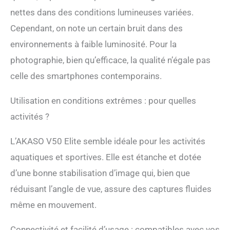
dispose également de la
nettes dans des conditions lumineuses variées.
fonction d'étalonnage de
Cependant, on note un certain bruit dans des
la distorsion, qui offre des
améliorations de la
environnements à faible luminosité. Pour la
distorsion de l'image.
photographie, bien qu’efficace, la qualité n’égale pas
【Caméra Sport Étanche
Jusqu’à 131 Pieds】
celle des smartphones contemporains.
Équipée du boîtier
étanche amélioré, cette
Utilisation en conditions extrêmes : pour quelles
caméra sport sous-
marine peut plonger en
activités ?
profondeur jusqu’à 131
pieds, prêt à capturer
L’AKASO V50 Elite semble idéale pour les activités
tous les détails de vos
aquatiques et sportives. Elle est étanche et dotée
aventures. Idéal pour les
sports nautiques tels que
d’une bonne stabilisation d’image qui, bien que
la natation, le surf, la
réduisant l’angle de vue, assure des captures fluides
plongée, la plongée en
apnée, etc.
même en mouvement.
Connectivité et facilité d’usage : compatibles avec vos