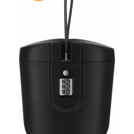
insérer une carte SD » s'affiche, formatez à nouveau la
carte dans l'appareil photo ou essayez une autre carte
compatible afin d'éviter les interruptions
d'enregistrement ou la perte de fichiers. 【Contrôle via
application Wi-Fi et partage instantané】 Connectez le
GA100 à votre smartphone via Wi-Fi pour la
prévisualisation en direct, le réglage des paramètres de
l'appareil photo et le transfert de vidéos. Veuillez
télécharger et utiliser l'application compatible indiquée
dans le manuel d'utilisation fourni pour votre version
d'appareil photo. La connexion Wi-Fi de l'appareil photo
établit une connexion directe avec votre téléphone et
ne fournit pas d'accès à Internet. 【Service après-
vente fiable et accessoires fournis】 Nous offrons une
garantie de 24 mois. Quel que soit votre besoin, nous
vous répondrons dans les meilleurs délais, sous 24
heures. Pour toute question, veuillez nous contacter via
notre service client en ligne ou par e-mail à l'adresse
𝐬𝐮𝐩𝐩𝐨𝐫𝐭.𝐯𝐜@𝐰𝐨𝐥𝐟𝐚𝐧𝐠.𝐜𝐨. Nous nous engageons à
résoudre votre problème au plus vite et à votre entière
satisfaction.