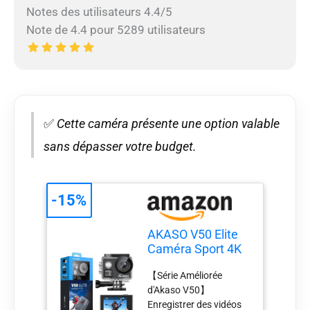
Notes des utilisateurs 4.4/5
Note de 4.4 pour 5289 utilisateurs
✅
Cette caméra présente une option valable
sans dépasser votre budget.
-15%
AKASO V50 Elite
Caméra Sport 4K
60FPS 20MP, EIS
【Série Améliorée
Action Cam
d'Akaso V50】
Sportive Etanche
Enregistrer des vidéos