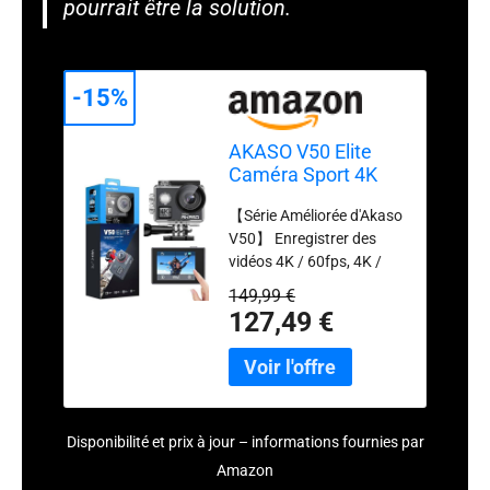
pourrait être la solution.
-15%
AKASO V50 Elite
Caméra Sport 4K
60FPS 20MP, EIS
【Série Améliorée d'Akaso
Action Cam
V50】 Enregistrer des
Sportive Etanche
vidéos 4K / 60fps, 4K /
30fps, 2,7K / 60fps, 2,7K /
149,99 €
30fps, 1080P / 120fps,
127,49 €
720P / 240fps et des
images 20MP, vous
permet de capturer des
séquences Full HD de
haute qualité.
Disponibilité et prix à jour – informations fournies par
【Commandes Vocales】
Vous pouvez contrôler
Amazon