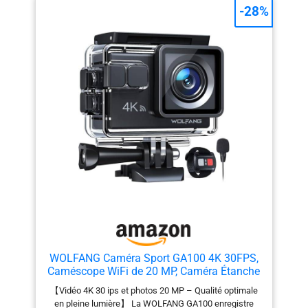
facilement à chaque instant. 【Boîtier étanche 30M】
-28%
Avec le boîtier étanche de grande qualité, cette caméra
sous-marine peut plonger jusqu'à 30M. Vous aider à
enregistrer un moment de sports nautiques réaliste.
【Des tonnes de kits d'accessoires gratuits】 Inclure
des accessoires pouvant attacher la caméra d'action
sportive aux vélos, casques, planches à roulettes,
autocollants, etc. Vous pourriez vous amuser
davantage avec ce sport que vous aimez.
WOLFANG Caméra Sport GA100 4K 30FPS,
Caméscope WiFi de 20 MP, Caméra Étanche
sous-Marine 40 m avec Double Microphone,
【Vidéo 4K 30 ips et photos 20 MP – Qualité optimale
télécommande, EIS Anti-Vibration, Batterie 2
en pleine lumière】 La WOLFANG GA100 enregistre