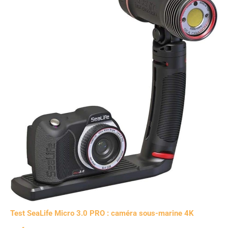
Test SeaLife Micro 3.0 PRO : caméra sous-marine 4K