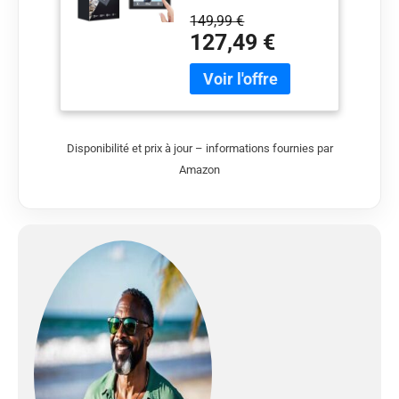
4K / 60fps, 4K / 30fps,
149,99 €
2,7K / 60fps, 2,7K /
127,49 €
30fps, 1080P / 120fps,
720P / 240fps et des
images 20MP, vous
permet de capturer des
séquences Full HD de
haute qualité.
Disponibilité et prix à jour – informations fournies par
【Commandes
Amazon
Vocales】 Vous pouvez
contrôler votre caméra
sport AKASO V50 Elite
à l'aide de commandes
vocales telles que
«Action Start Video» et
«Action Photo».
【Superbe Stablisation
des Images】
Stabilisation
électronique avancée
de l'image (EIS)