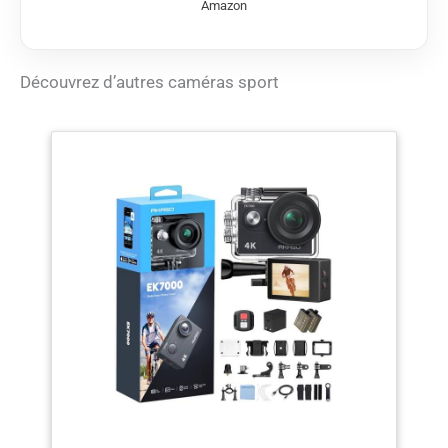
Amazon
Vocales】 Vous pouvez
contrôler votre caméra
sport AKASO V50 Elite
à l'aide de commandes
Découvrez d’autres caméras sport
vocales telles que
«Action Start Video» et
«Action Photo».
【Superbe Stablisation
des Images】
Stabilisation
électronique avancée
de l'image (EIS)
intégrée, votre caméra
sport V50 Elite prédit
vos mouvements et
corrige le bougé de la
caméra pour produire
des séquences
incroyablement lisses.
【Angle de Vue
Optionnel】 Vous