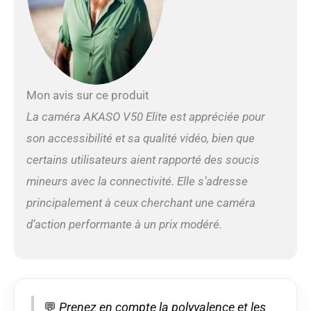
intégrée, votre caméra
sport V50 Elite prédit
vos mouvements et
corrige le bougé de la
caméra pour produire
des séquences
incroyablement lisses.
Mon avis sur ce produit
【Angle de Vue
La caméra AKASO V50 Elite est appréciée pour
Optionnel】 Vous
pouvez régler l'angle de
son accessibilité et sa qualité vidéo, bien que
vue de cette caméra
certains utilisateurs aient rapporté des soucis
sport en fonction de
vos besoins entre
mineurs avec la connectivité. Elle s’adresse
Large, Moyen et Étroit.
principalement à ceux cherchant une caméra
Cette caméra sport
dispose également de la
d’action performante à un prix modéré.
fonction d'étalonnage
de la distorsion, qui
offre des améliorations
de la distorsion de
l'image. 【Caméra
💬
Prenez en compte la polyvalence et les
Sport Étanche Jusqu’à