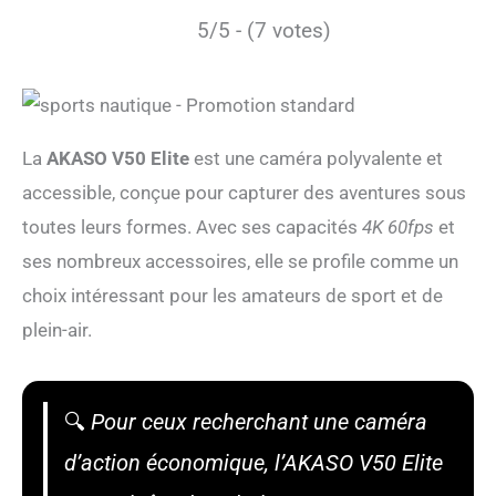
5/5 - (7 votes)
La
AKASO V50 Elite
est une caméra polyvalente et
accessible, conçue pour capturer des aventures sous
toutes leurs formes. Avec ses capacités
4K 60fps
et
ses nombreux accessoires, elle se profile comme un
choix intéressant pour les amateurs de sport et de
plein-air.
🔍
Pour ceux recherchant une caméra
d’action économique, l’AKASO V50 Elite