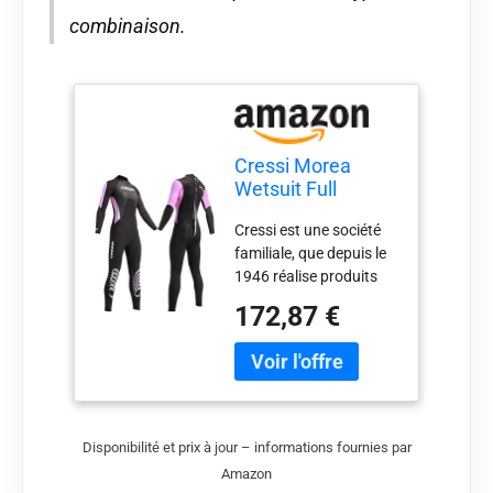
combinaison.
Cressi Morea
Wetsuit Full
Black/Pink Lady
Cressi est une société
M/3
familiale, que depuis le
1946 réalise produits
des haute qualités
172,87 €
Mono pièce pour les
eaux Tempérées, sans
cagoule, à manches et
jambes longues,
réalisée en néoprène de
3 mm, avec matériau
Disponibilité et prix à jour – informations fournies par
ultraspan sur les
Amazon
jambes et les bras Pour