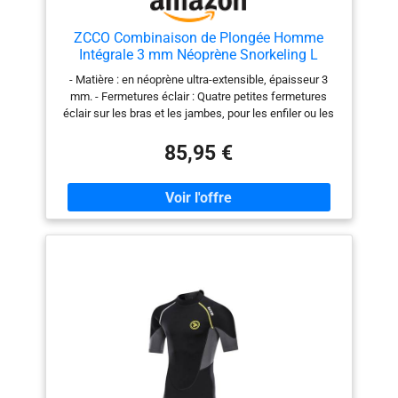
ZCCO Combinaison de Plongée Homme
Intégrale 3 mm Néoprène Snorkeling L
- Matière : en néoprène ultra-extensible, épaisseur 3
mm. - Fermetures éclair : Quatre petites fermetures
éclair sur les bras et les jambes, pour les enfiler ou les
retirer facilement par rapport à d'autres combinaisons
en néoprène. - Joint d’étanchéité anti-vent : intérieur en
85,95 €
néoprène lisse sur le col, les bras et les jambes, pour
maintenir fermement votre peau et garantir que
beaucoup moins d’eau pénètre à l’intérieur. -
Genouillère anti-abrasion : offre une meilleure
protection pour votre genou. - Comment il nous
réchauffe : C’est une combinaison mouillée, alors l’eau
pénètre, mais elle nous réchauffe rapidement sur notre
peau. Plus vous portez serré, plus vous serez chaud
dans l'eau.