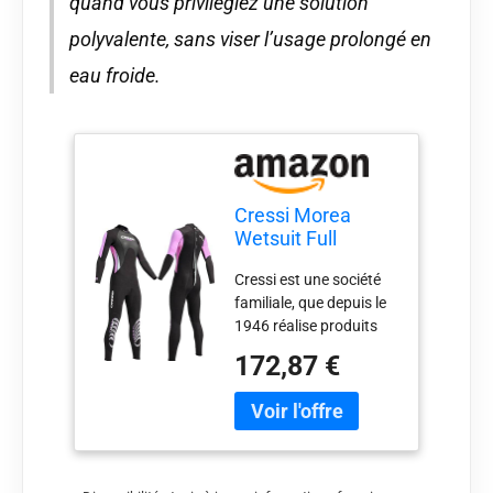
quand vous privilégiez une solution
polyvalente, sans viser l’usage prolongé en
eau froide.
Cressi Morea
Wetsuit Full
Black/Pink Lady
Cressi est une société
M/3
familiale, que depuis le
1946 réalise produits
des haute qualités
172,87 €
Mono pièce pour les
eaux Tempérées, sans
cagoule, à manches et
jambes longues,
réalisée en néoprène de
3 mm, avec matériau