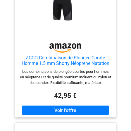
ZCCO Combinaison de Plongée Courte
Homme 1.5 mm Shorty Néoprène Natation
L
Les combinaisons de plongée courtes pour hommes
en néoprène CR de qualité premium incluent du nylon et
du spandex. Flexibilité suffisante, matériaux
écologiques, ne vous inquiétez pas de l’intimité avec
votre peau. PROTECTION INTÉGRALE DU CORPS - La
42,95 €
combinaison de plongée en néoprène de 1,5 mm offre
une protection thermique amplement suffisante
(MAINTIENT LA CHALEUR). Le rembourrage
supplémentaire au niveau de la poitrine offre une
protection, vous aide à flotter dans l'eau car il est en
néoprène. ※【Le poids de référence est le premier