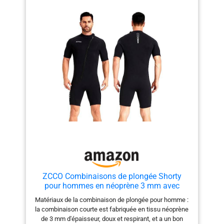
facteur, suivi de la taille, sélectionnez la taille en
suivant nos conseils.】 DÉTAIL DE LA COMBINAISON
DE PLONGÉE - La fermeture éclair YKK très résistante
avec fermeture à tirette/crochet et boucle au dos est
facile à enfiler et à retirer, les coutures plates vous
offrent une combinaison de surf lisse. Combinaison de
plongée multi-sports - Conçue pour tous les sports
nautiques comme la plongée, la pêche sous-marine, la
plongée sous-marine, le stand-up paddle, le surf, le
kayak, la natation, le surf, le canoë, le bodyboard, le
wakeboard, la planche à voile, la pêche. CONCEPTION
UNIQUE DE COMBINAISON DE BAIN - Ajustement
réglable autour du cou. Col rond et manchette avec
design en cuir lisse.
ZCCO Combinaisons de plongée Shorty
pour hommes en néoprène 3 mm avec
fermeture éclair avant pour la plongée, la
Matériaux de la combinaison de plongée pour homme :
natation, le surf et la plongée avec tuba
la combinaison courte est fabriquée en tissu néoprène
de 3 mm d'épaisseur, doux et respirant, et a un bon