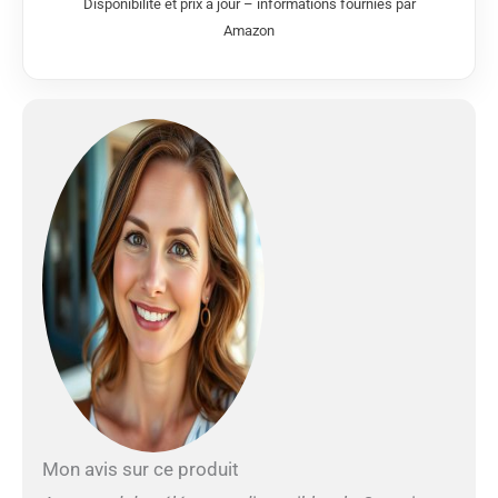
Disponibilité et prix à jour – informations fournies par
ultraspan sur les
Amazon
jambes et les bras Pour
réduire les infiltrations
d'eau, la robuste
fermeture dorsale ykk
est dotée dune bande
sous-fermeture aqua
stop L'étanchéité au
cou est assurée par une
garniture en néoprène
lisse d'un côté. Les
jambes sont
préformées pour
garantir une grande
facilité de natation.
Mon avis sur ce produit