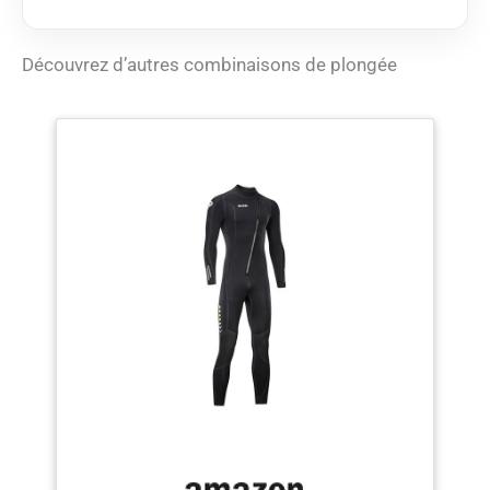
réduire les infiltrations
d'eau, la robuste
fermeture dorsale ykk
Découvrez d’autres combinaisons de plongée
est dotée dune bande
sous-fermeture aqua
stop L'étanchéité au
cou est assurée par une
garniture en néoprène
lisse d'un côté. Les
jambes sont
préformées pour
garantir une grande
facilité de natation.