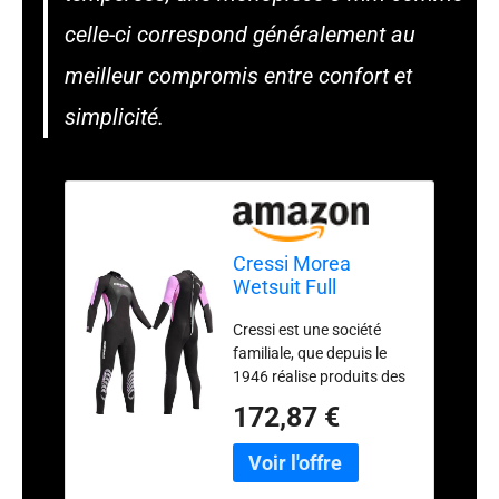
celle-ci correspond généralement au
meilleur compromis entre confort et
simplicité.
Cressi Morea
Wetsuit Full
Black/Pink Lady
Cressi est une société
M/3
familiale, que depuis le
1946 réalise produits des
haute qualités Mono
172,87 €
pièce pour les eaux
Tempérées, sans cagoule,
à manches et jambes
longues, réalisée en