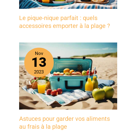
Le pique-nique parfait : quels
accessoires emporter à la plage ?
Nov
13
2023
Astuces pour garder vos aliments
au frais à la plage