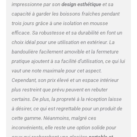
impressionne par son
design esthétique
et sa
robuste peut être utilisée
comme siège (max. 130 kg)
capacité à garder les boissons fraîches pendant
; la glacière peut être
trois jours grâce à une isolation en mousse
sécurisée avec un cadenas
DIMENSIONS interieur
efficace. Sa robustesse et sa durabilité en font un
33x24x33 cm, extérieur
choix idéal pour une utilisation en extérieur. La
45x34x45 cm; Poids 5,3 kg,
conserve la glace jusqu'à 3
bandoulière facilement amovible et la fermeture
jours; Capacité 24 L;
pratique ajoutent à sa facilité d’utilisation, ce qui lui
Matériau extérieur: HDPE;
Isolation entièrement en
vaut une note maximale pour cet aspect.
mousse
Cependant, son prix élevé et un espace intérieur
plus restreint que prévu peuvent en rebuter
certains. De plus, la propreté à la réception laisse
à désirer, ce qui est regrettable pour un produit de
cette gamme. Néanmoins, malgré ces
inconvénients, elle reste une option solide pour