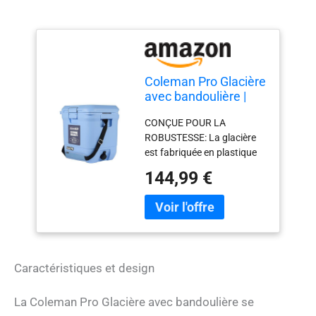
Coleman Pro Glacière
avec bandoulière |
Capacité 24L |
CONÇUE POUR LA
Contient la Glace
ROBUSTESSE: La glacière
Pendant 3 Jours |
est fabriquée en plastique
Isolation entièrement
HDPE robuste; La doublure
en Mousse | Grande
144,99 €
intérieure antibactérienne
glacière Portable
réduit de 99,99 % la
pour Une Utilisation
croissance des bactéries
Robuste en extérieur
responsables des
mauvaises odeurs GARDEZ
LA GLACE PENDANT 3
Caractéristiques et design
JOURS: L'isolation en
mousse PU de haute qualité
dans le couvercle et le corps
La Coleman Pro Glacière avec bandoulière se
offre de fortes