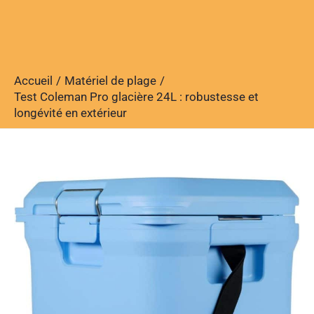
Accueil
Matériel de plage
Test Coleman Pro glacière 24L : robustesse et
longévité en extérieur