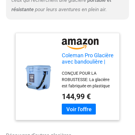
ceux qui recherchent une glacière
portable et
résistante
pour leurs aventures en plein air.
Coleman Pro Glacière
avec bandoulière |
Capacité 24L |
CONÇUE POUR LA
Contient la Glace
ROBUSTESSE: La glacière
Pendant 3 Jours |
est fabriquée en plastique
Isolation entièrement
HDPE robuste; La doublure
en Mousse | Grande
144,99 €
intérieure antibactérienne
glacière Portable
réduit de 99,99 % la
pour Une Utilisation
croissance des bactéries
Robuste en extérieur
responsables des
mauvaises odeurs GARDEZ
LA GLACE PENDANT 3