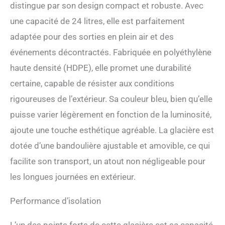
distingue par son design compact et robuste. Avec
performances de
une capacité de 24 litres, elle est parfaitement
refroidissement pour garder
boissons et aliments au
adaptée pour des sorties en plein air et des
frais GRANDE CAPACITÉ:
événements décontractés. Fabriquée en polyéthylène
Avec 24 L, la glacière offre
suffisamment d'espace
haute densité (HDPE), elle promet une durabilité
pour garder les bouteilles,
certaine, capable de résister aux conditions
les canettes, les grillades et
les collations au frais
rigoureuses de l’extérieur. Sa couleur bleu, bien qu’elle
pendant des jours
puisse varier légèrement en fonction de la luminosité,
FONCTIONNEL:
bandoulière réglable et
ajoute une touche esthétique agréable. La glacière est
poignées encastrées pour le
dotée d’une bandoulière ajustable et amovible, ce qui
transport ; la glacière
robuste peut être utilisée
facilite son transport, un atout non négligeable pour
comme siège (max. 130 kg)
les longues journées en extérieur.
; la glacière peut être
sécurisée avec un cadenas
DIMENSIONS interieur
Performance d’isolation
33x24x33 cm, extérieur
45x34x45 cm; Poids 5,3 kg,