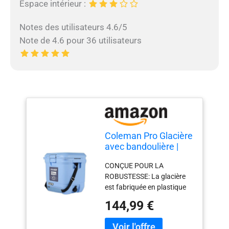
Espace intérieur :
Notes des utilisateurs 4.6/5
Note de 4.6 pour 36 utilisateurs
Coleman Pro Glacière
avec bandoulière |
Capacité 24L |
CONÇUE POUR LA
Contient la Glace
ROBUSTESSE: La glacière
Pendant 3 Jours |
est fabriquée en plastique
Isolation entièrement
HDPE robuste; La doublure
en Mousse | Grande
144,99 €
intérieure antibactérienne
glacière Portable
réduit de 99,99 % la
pour Une Utilisation