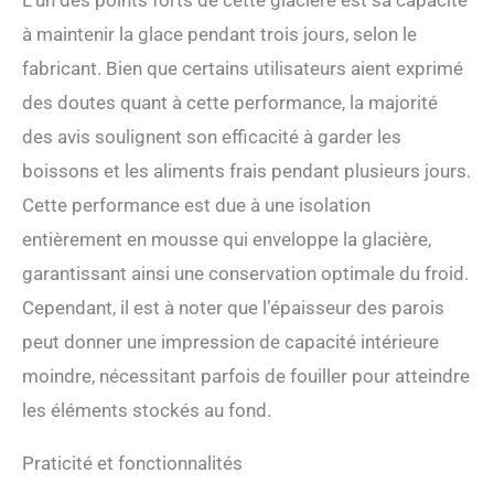
L’un des points forts de cette glacière est sa capacité
conserve la glace jusqu'à 3
à maintenir la glace pendant trois jours, selon le
jours; Capacité 24 L;
Matériau extérieur: HDPE;
fabricant. Bien que certains utilisateurs aient exprimé
Isolation entièrement en
des doutes quant à cette performance, la majorité
mousse
des avis soulignent son efficacité à garder les
boissons et les aliments frais pendant plusieurs jours.
Cette performance est due à une isolation
entièrement en mousse qui enveloppe la glacière,
garantissant ainsi une conservation optimale du froid.
Cependant, il est à noter que l’épaisseur des parois
peut donner une impression de capacité intérieure
moindre, nécessitant parfois de fouiller pour atteindre
les éléments stockés au fond.
Praticité et fonctionnalités