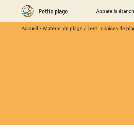
Aller
Petite plage
Appareils étanc
au
contenu
Accueil
Matériel de plage
Test : chaises de pla