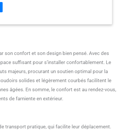
 dossier haut, un parasol de plage inclinable avec ancre de
isotherme Design confortable : la chaise de camping Nice C à
 fabriquée avec un design ergonomique orthopédique
ous offre un maximum de confort. Il est livré avec un
e 74,2 cm de hauteur pour que vous puissiez reposer votre
 confortablement. Le siège en polyester respirant permet la
air afin que vous restiez à l'aise pendant les climats chauds.
 siège vous permet d'étirer et de détendre vos jambes
sotherme et parapluie inclinable amovible : toutes les
par son confort et son design bien pensé. Avec des
ipées d'un sac isotherme et d'un parapluie. Vous pouvez
pace suffisant pour s’installer confortablement. Le
r votre boisson et vos aliments avec de la glace tout en
il et de la brise marine. Pendant que le soleil bouge, vous
outs majeurs, procurant un soutien optimal pour la
direction du parapluie pour profiter de votre journée à tout
oudoirs solides et légèrement courbés facilitent le
angement et porte-gobelet : le compartiment intégré de
st également inclus où vous pouvez ranger vos articles tels
nnes âgées. En somme, le confort est au rendez-vous,
s magazines et un téléphone. Le porte-gobelet attaché peut
ts de farniente en extérieur.
 de boisson ou de bouteille d'eau. Le cadre léger et le sac de
 vous permettent de transporter la chaise facilement.
re : nous utilisons uniquement des matériaux robustes et
se peut supporter jusqu'à 136 kg. La taille pliée est de
 x 17 cm (L × l × H). La chaise pèse 4,5 kg.
transport pratique, qui facilite leur déplacement.