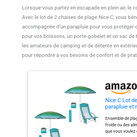
Lorsque vous partez en escapade en plein air, le c
Avec le lot de 2 chaises de plage Nice C, vous bé
accompagnée d’un parapluie pour vous protéger du s
pour vos boissons, un porte-gobelet et un sac de
les amateurs de camping et de détente en extéri
pour répondre à vos besoins de confort et de prati
Nice C Lot d
parapluie et 
sac de transp
Ensemble de plag
camping (ble
froide ou des al
que vous voulez e