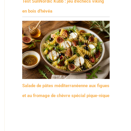
Test SunNordic Kubb : jeu d’échecs viking
en bois d’hévéa
Salade de pâtes méditerranéenne aux figues
et au fromage de chèvre spécial pique-nique