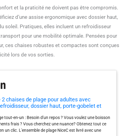
onfort et la praticité ne doivent pas être compromis.
néficiez d’une assise ergonomique avec dossier haut,
oleil. Pratiques, elles incluent un refroidisseur
 transport pour une mobilité optimale. Pensées pour
eur, ces chaises robustes et compactes sont conçues
cité lors de vos sorties.
e 2 chaises de plage pour adultes avec
refroidisseur, dossier haut, porte-gobelet et
ort, compactes et robustes, pour l'extérieur,
e tout-en-un : Besoin d'un repos ? Vous voulez une boisson
u)
iments frais ? Vous cherchez une nuance? Obtenez tout ce
n un clic. L'ensemble de plage NiceC est livré avec une