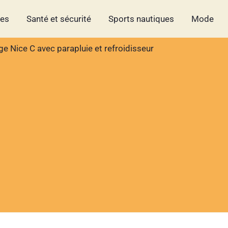
hes
Santé et sécurité
Sports nautiques
Mode
ge Nice C avec parapluie et refroidisseur