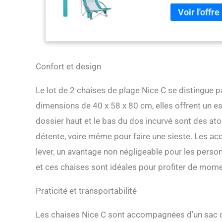
chaise de plage à
sable et un sac 
haut dossier est
recommandé qui v
support dorsal d
tête et votre cou
circulation de l'
Confort et design
Le design bas du
facilement. Sac i
Le lot de 2 chaises de plage Nice C se distingue 
chaises sont équ
dimensions de 40 x 58 x 80 cm, elles offrent un es
facilement stocke
profitant du sole
dossier haut et le bas du dos incurvé sont des at
pouvez régler la 
détente, voire même pour faire une sieste. Les acc
moment. Sac de r
22,9 x 15,2 cm e
lever, un avantage non négligeable pour les perso
que des clés, de
et ces chaises sont idéales pour profiter de momen
libérer vos mains
transport inclus
Qualité supérieu
Praticité et transportabilité
durables. La chai
seulement 93 x 17
Les chaises Nice C sont accompagnées d’un sac de 