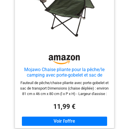
Mojawo Chaise pliante pour la pêche/le
camping avec porte-gobelet et sac de
transport Vert
Fauteuil de pêche/chaise pliante avec porte-gobelet et
sac de transport Dimensions (chaise dépliée) : environ
81 cm x 46 cm x 80 cm (l x P x H) - Largeur d'assise :
environ 50 cm - Hauteur d'assise : environ 42 cm
Matériau de la structure : acier (revêtu par
11,99 €
pulvérisation) Pliable Couleur : voir couleurs au choix