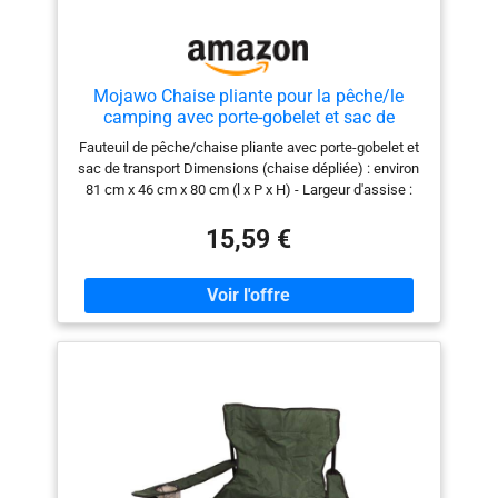
Détails: La chaise de
camping pliante avec sac
isotherme et porte-gobelet,
il libère vos mains tout en
offrant une expérience
Mojawo Chaise pliante pour la pêche/le
camping avec porte-gobelet et sac de
rafraîchissante confortable
transport Noir
pendant l’été chaud. La
Fauteuil de pêche/chaise pliante avec porte-gobelet et
poche de rangement vous
sac de transport Dimensions (chaise dépliée) : environ
permet d’y mettre vos
81 cm x 46 cm x 80 cm (l x P x H) - Largeur d'assise :
articles personnels. Le
environ 50 cm - Hauteur d'assise : environ 42 cm
Matériau de la structure : acier (revêtu par
15,59 €
coussin en coton amovible
pulvérisation) Pliable Couleur : voir couleurs au choix
peut être utilisé comme
couverture à basse
température, et le coussin
en coton peut être lavé en
machine, ce qui vous fait
gagner du temps de
nettoyage