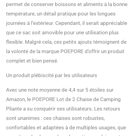
Détails: La chaise de
permet de conserver boissons et aliments à la bonne
camping pliante avec sac
température, un détail pratique pour les longues
isotherme et porte-gobelet,
il libère vos mains tout en
journées à l’extérieur. Cependant, il serait appréciable
offrant une expérience
que ce sac soit amovible pour une utilisation plus
rafraîchissante confortable
pendant l’été chaud. La
flexible. Malgré cela, ces petits ajouts témoignent de
poche de rangement vous
la volonté de la marque POEPORE d’offrir un produit
permet d’y mettre vos
complet et bien pensé.
articles personnels. Le
coussin en coton amovible
peut être utilisé comme
Un produit plébiscité par les utilisateurs
couverture à basse
température, et le coussin
Avec une note moyenne de 4,4 sur 5 étoiles sur
en coton peut être lavé en
machine, ce qui vous fait
Amazon, le POEPORE Lot de 2 Chaise de Camping
gagner du temps de
Pliante a su conquérir ses utilisateurs. Les retours
nettoyage
sont unanimes : ces chaises sont robustes,
confortables et adaptées à de multiples usages, que