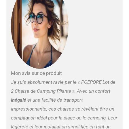
l’utilisez 2 en 1: Le design du
repose-pieds amovible avec
fermeture éclair rend ces
chaises de camping
extrêmement polyvalentes.
Cette chaise de camping
polyvalente peut être
utilisée comme chaise
longue ou chaise, vous
permettant de vous asseoir
ou de vous allonger et de
vous détendre. Vous
Mon avis sur ce produit
pouvez facilement le
monter ou le démonter
Je suis absolument ravie par le « POEPORE Lot de
selon vos besoins, ce qui
2 Chaise de Camping Pliante ». Avec un confort
augmente la flexibilité au
repos Robuste et Résistant:
inégalé
et une facilité de transport
Cette chaise de pique-nique
impressionnante, ces chaises se révèlent être un
est dotée d'une armature
métallique à haute
compagnon idéal pour la plage ou le camping. Leur
résistance et d'un siège en
légèreté et leur installation simplifiée en font un
tissu Oxford 600D, solide et