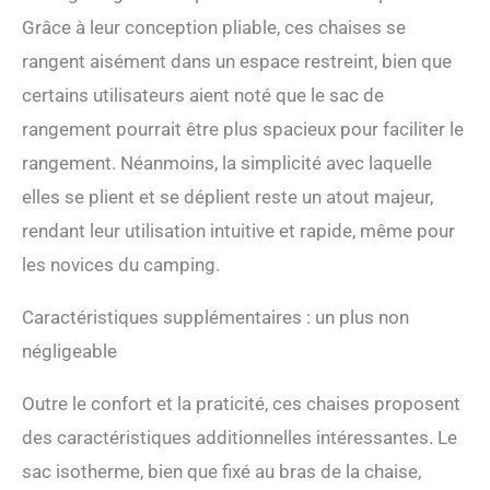
tissu Oxford 600D, solide et
Grâce à leur conception pliable, ces chaises se
stable. La structure
rangent aisément dans un espace restreint, bien que
métallique offre une
excellente stabilité et
certains utilisateurs aient noté que le sac de
supporte jusqu’à 120 kg.
rangement pourrait être plus spacieux pour faciliter le
Les tapis antidérapants
empêchent la chaise de
rangement. Néanmoins, la simplicité avec laquelle
vaciller Portable et Pratique:
elles se plient et se déplient reste un atout majeur,
La chaise de camping
pliante est facile à
rendant leur utilisation intuitive et rapide, même pour
assembler et à plier, ne
les novices du camping.
nécessitant aucune étape
d’assemblage. Le sac de
Caractéristiques supplémentaires : un plus non
rangement inclus est facile
à transporter en voyage. La
négligeable
taille pliée n’est que de 91 *
26 * 22 cm et ne pèse que
Outre le confort et la praticité, ces chaises proposent
5,0 kg. Idéal pour le
camping, les excursions en
des caractéristiques additionnelles intéressantes. Le
voiture, la pêche et d'autres
sac isotherme, bien que fixé au bras de la chaise,
activités de plein air Plus de