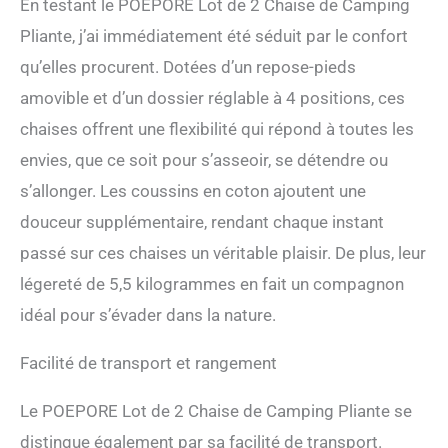
plus détendu lorsque vous
En testant le POEPORE Lot de 2 Chaise de Camping
l’utilisez 2 en 1: Le design du
Pliante, j’ai immédiatement été séduit par le confort
repose-pieds amovible avec
qu’elles procurent. Dotées d’un repose-pieds
fermeture éclair rend ces
chaises de camping
amovible et d’un dossier réglable à 4 positions, ces
extrêmement polyvalentes.
chaises offrent une flexibilité qui répond à toutes les
Cette chaise de camping
polyvalente peut être
envies, que ce soit pour s’asseoir, se détendre ou
utilisée comme chaise
s’allonger. Les coussins en coton ajoutent une
longue ou chaise, vous
permettant de vous asseoir
douceur supplémentaire, rendant chaque instant
ou de vous allonger et de
passé sur ces chaises un véritable plaisir. De plus, leur
vous détendre. Vous
pouvez facilement le
légereté de 5,5 kilogrammes en fait un compagnon
monter ou le démonter
idéal pour s’évader dans la nature.
selon vos besoins, ce qui
augmente la flexibilité au
repos Robuste et Résistant:
Facilité de transport et rangement
Cette chaise de pique-nique
est dotée d'une armature
Le POEPORE Lot de 2 Chaise de Camping Pliante se
métallique à haute
distingue également par sa facilité de transport.
résistance et d'un siège en