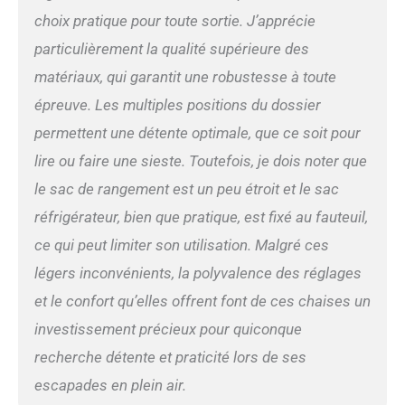
stable. La structure
choix pratique pour toute sortie. J’apprécie
métallique offre une
particulièrement la qualité supérieure des
excellente stabilité et
supporte jusqu’à 120 kg.
matériaux, qui garantit une robustesse à toute
Les tapis antidérapants
épreuve. Les multiples positions du dossier
empêchent la chaise de
vaciller Portable et Pratique:
permettent une détente optimale, que ce soit pour
La chaise de camping
lire ou faire une sieste. Toutefois, je dois noter que
pliante est facile à
assembler et à plier, ne
le sac de rangement est un peu étroit et le sac
nécessitant aucune étape
réfrigérateur, bien que pratique, est fixé au fauteuil,
d’assemblage. Le sac de
rangement inclus est facile
ce qui peut limiter son utilisation. Malgré ces
à transporter en voyage. La
légers inconvénients, la polyvalence des réglages
taille pliée n’est que de 91 *
et le confort qu’elles offrent font de ces chaises un
26 * 22 cm et ne pèse que
5,0 kg. Idéal pour le
investissement précieux pour quiconque
camping, les excursions en
recherche détente et praticité lors de ses
voiture, la pêche et d'autres
activités de plein air Plus de
escapades en plein air.
Détails: La chaise de