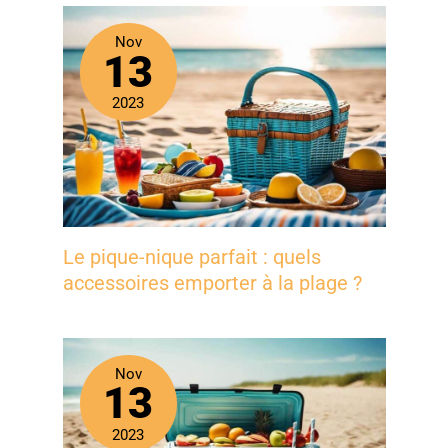
Nov
13
2023
Le pique-nique parfait : quels
accessoires emporter à la plage ?
Nov
13
2023