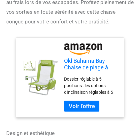
au frais lors de vos escapades. Profitez pleinement de
vos sorties en toute sérénité avec cette chaise
conçue pour votre confort et votre praticité.
Old Bahama Bay
Chaise de plage à
dos pour adultes,
Dossier réglable à 5
chaise pliante
positions : les options
inclinable avec 5
d'inclinaison réglables à 5
positions posées à
positions peuvent être
plat, chaise de
choisies selon vos
camping robuste,
préférences, ce qui rend la
support de 181,4 kg,
chaise de plage pliable pour
portable et légère
adultes très facile à utiliser.
avec sac isotherme
Asseyez la chaise de 95 ° à
pour
Design et esthétique
180 °, cette chaise de