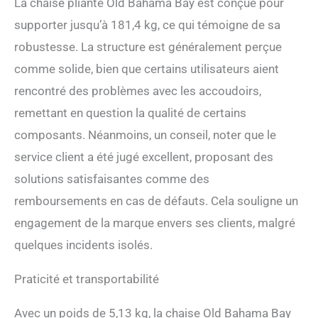
inclinable pliable pour
La chaise pliante Old Bahama Bay est conçue pour
l'extérieur, la pêche, le
supporter jusqu’à 181,4 kg, ce qui témoigne de sa
camping, le sable, la plage.
robustesse. La structure est généralement perçue
Garantie fabricant de 365
jours. Si vous rencontrez un
comme solide, bien que certains utilisateurs aient
problème, n'hésitez pas à
rencontré des problèmes avec les accoudoirs,
nous contacter. 【Design
de sac à dos amélioré】
remettant en question la qualité de certains
Afin d'améliorer la
composants. Néanmoins, un conseil, noter que le
portabilité de cette chaise
de plage inclinable, nous
service client a été jugé excellent, proposant des
avons amélioré le design du
solutions satisfaisantes comme des
produit avec un modèle de
style sac à dos. La sangle
remboursements en cas de défauts. Cela souligne un
du sac à dos est réglable
engagement de la marque envers ses clients, malgré
pour s'adapter à différents
types de corps. L'oreiller
quelques incidents isolés.
retourné est bien rempli et
plus grand que les autres.
Praticité et transportabilité
Siège spacieux léger et
confortable : tous les tubes
Avec un poids de 5,13 kg, la chaise Old Bahama Bay
métalliques sont en