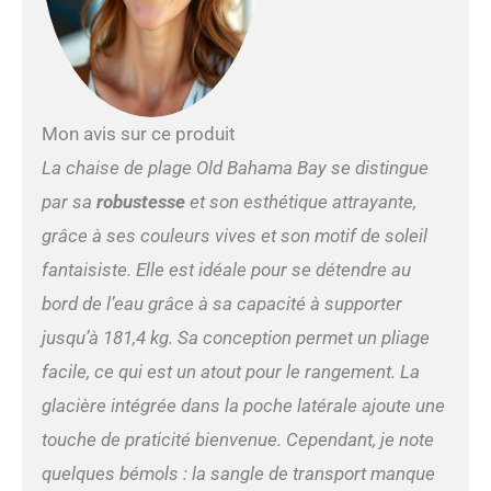
de la mer dès maintenant
Barre porte-serviettes
pliable et refroidisseur
latéral : une barre porte-
serviette fonctionnelle à
l'arrière de la chaise de
Mon avis sur ce produit
plage légère et portable
La chaise de plage Old Bahama Bay se distingue
vous offre plus de
commodité pour les fêtes
par sa
robustesse
et son esthétique attrayante,
sur la plage. Vous pouvez y
grâce à ses couleurs vives et son motif de soleil
accrocher des serviettes ou
un maillot de bain, ce qui
fantaisiste. Elle est idéale pour se détendre au
fait de la chaise de plage
bord de l’eau grâce à sa capacité à supporter
avec glacière un séchoir
pratique en plein air. Il y a
jusqu’à 181,4 kg. Sa conception permet un pliage
un sac de glace de grande
facile, ce qui est un atout pour le rangement. La
capacité sur le côté de la
chaise pliable à l'extérieur,
glacière intégrée dans la poche latérale ajoute une
également un simple porte-
touche de praticité bienvenue. Cependant, je note
gobelet caché pour fournir
plus de commodité pour
quelques bémols : la sangle de transport manque