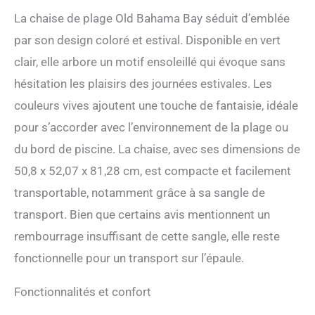
camping robuste pour
La chaise de plage Old Bahama Bay séduit d’emblée
l'extérieur devient comme
par son design coloré et estival. Disponible en vert
par magie un lit court
lorsque vous vous allongez
clair, elle arbore un motif ensoleillé qui évoque sans
à plat. Il suffit de
hésitation les plaisirs des journées estivales. Les
transporter cette chaise
portable et de profiter de
couleurs vives ajoutent une touche de fantaisie, idéale
votre bain de soleil au bord
pour s’accorder avec l’environnement de la plage ou
de la mer dès maintenant
Barre porte-serviettes
du bord de piscine. La chaise, avec ses dimensions de
pliable et refroidisseur
50,8 x 52,07 x 81,28 cm, est compacte et facilement
latéral : une barre porte-
serviette fonctionnelle à
transportable, notamment grâce à sa sangle de
l'arrière de la chaise de
transport. Bien que certains avis mentionnent un
plage légère et portable
vous offre plus de
rembourrage insuffisant de cette sangle, elle reste
commodité pour les fêtes
fonctionnelle pour un transport sur l’épaule.
sur la plage. Vous pouvez y
accrocher des serviettes ou
Fonctionnalités et confort
un maillot de bain, ce qui
fait de la chaise de plage