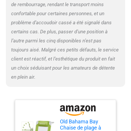
l'été chaud. Tubes en
de rembourrage, rendant le transport moins
aluminium antirouille
confortable pour certaines personnes, et un
robustes : notre usine se
concentre sur le contrôle de
problème d’accoudoir cassé a été signalé dans
la qualité, chaque tissu et
certains cas. De plus, passer d’une position à
matériau sont strictement
sélectionnés. Le cadre en
l’autre parmi les cinq disponibles n’est pas
aluminium ferme et le tissu
toujours aisé. Malgré ces petits défauts, le service
à motifs durables rendent la
chaise de plage basse
client est réactif, et l’esthétique du produit en fait
pliable durable. Nous
un choix séduisant pour les amateurs de détente
sommes si confiants pour
notre chaise de plage
en plein air.
inclinable pliable pour
l'extérieur, la pêche, le
camping, le sable, la plage.
Garantie fabricant de 365
jours. Si vous rencontrez un
problème, n'hésitez pas à
nous contacter. 【Design
Old Bahama Bay
de sac à dos amélioré】
Chaise de plage à
Afin d'améliorer la