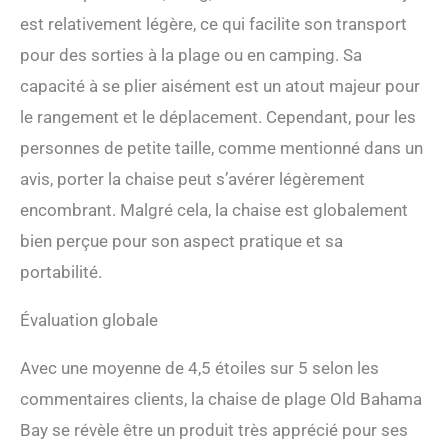
aluminium fin, ce qui permet
est relativement légère, ce qui facilite son transport
à la chaise d'être plus légère
pour des sorties à la plage ou en camping. Sa
et facile à transporter. Si
léger mais il a une taille
capacité à se plier aisément est un atout majeur pour
spacieuse Le grand espace
le rangement et le déplacement. Cependant, pour les
d'assise de cette chaise de
plage sac à dos est de 51 x
personnes de petite taille, comme mentionné dans un
82 cm, pèse seulement 4,5
avis, porter la chaise peut s’avérer légèrement
kg mais supporte jusqu'à
181,4 kg, ce qui est très
encombrant. Malgré cela, la chaise est globalement
confortable d'un enfant à
bien perçue pour son aspect pratique et sa
un homme. Comprend une
pochette en maille située à
portabilité.
l'arrière de la chaise basse
pour le camping.
Évaluation globale
Avec une moyenne de 4,5 étoiles sur 5 selon les
commentaires clients, la chaise de plage Old Bahama
Bay se révèle être un produit très apprécié pour ses