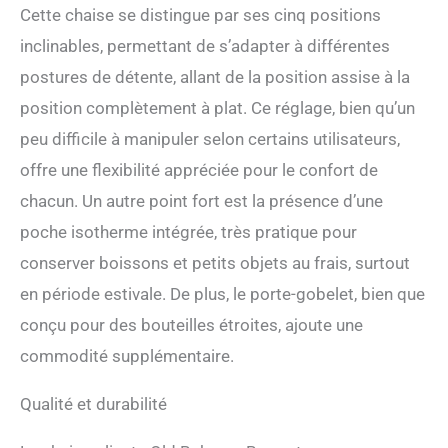
avec glacière un séchoir
Cette chaise se distingue par ses cinq positions
pratique en plein air. Il y a
inclinables, permettant de s’adapter à différentes
un sac de glace de grande
capacité sur le côté de la
postures de détente, allant de la position assise à la
chaise pliable à l'extérieur,
position complètement à plat. Ce réglage, bien qu’un
également un simple porte-
gobelet caché pour fournir
peu difficile à manipuler selon certains utilisateurs,
plus de commodité pour
offre une flexibilité appréciée pour le confort de
l'été chaud. Tubes en
aluminium antirouille
chacun. Un autre point fort est la présence d’une
robustes : notre usine se
poche isotherme intégrée, très pratique pour
concentre sur le contrôle de
la qualité, chaque tissu et
conserver boissons et petits objets au frais, surtout
matériau sont strictement
en période estivale. De plus, le porte-gobelet, bien que
sélectionnés. Le cadre en
conçu pour des bouteilles étroites, ajoute une
aluminium ferme et le tissu
à motifs durables rendent la
commodité supplémentaire.
chaise de plage basse
pliable durable. Nous
Qualité et durabilité
sommes si confiants pour
notre chaise de plage