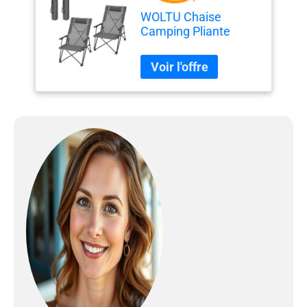
WOLTU Chaise
Camping Pliante
2pcs, Fauteuil de
Pêche, Chaise de
Plage Pliable, Légère,
Portable, avec
Dossier Haut et
Appui-tête
Rembourré, en
Polyester, Gris Foncé