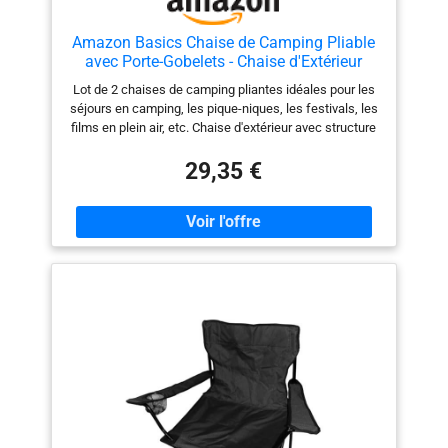
Amazon Basics Chaise de Camping Pliable
avec Porte-Gobelets - Chaise d'Extérieur
avec Armature en Acier, Résistante à l'eau,
Lot de 2 chaises de camping pliantes idéales pour les
avec Sac de Transport - 72,5cm x 52,5cm x
séjours en camping, les pique-niques, les festivals, les
93,2cm - Noir - Lot de 2
films en plein air, etc. Chaise d'extérieur avec structure
en acier robuste et tissu Oxford résistant à l'eau
Accoudoirs confortables avec porte-gobelet intégré
29,35 €
pour les boissons ou d'autres objets essentiels La
chaise de camping portable se replie pour faciliter le
stockage et le transport ; comprend un étui de transport
avec bandoulière Dimensions : 72,5 x 52,5 x 93,2 cm (L
x P x H) ; lot de 2