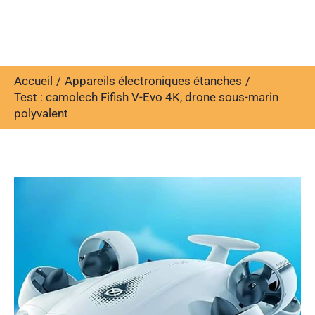
Accueil
Appareils électroniques étanches
Test : camolech Fifish V-Evo 4K, drone sous-marin
polyvalent