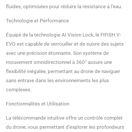
permet l'intégration et la
fluides, optimisées pour réduire la résistance à l’eau.
polyvalence pour
différentes activités et
scénarios. Mobilité
Technologie et Performance
omnidirectionnelle à 360° :
Dépassez les limites des
Équipé de la technologie AI Vision Lock, le FIFISH V-
méthodes conventionnelles
EVO est capable de verrouiller et de suivre des sujets
et obtenez une liberté totale
à 360° dans la mobilité
avec une précision étonnante. Son système de
subaquatique, en lévitation
mouvement omnidirectionnel à 360° assure une
et en position maintenue.
Transformez votre
flexibilité inégalée, permettant au drone de naviguer
imagination créative en une
sans entrave dans les environnements les plus
réalité d'imagerie
cinématographique 4K.
complexes.
5000 LED ultra lumineux : le
FIFISH V-EVO est équipé
Fonctionnalités et Utilisation
d’une paire de lumières LED
blanches avec 5000 lumens
La télécommande intuitive offre un contrôle complet
combinés · 5500 K.
Optimisez votre vue à
du drone, vous permettant d’explorer les profondeurs
travers la mer profonde et