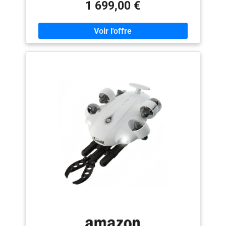
avec facilité et douceur améliorée. Améliorez vos
1 699,00 €
nouveau contrôle FPV.
compétences : le design hydrodynamique, fluide et
résistant aux gouttes d'eau du FIFISH V-EVO garantit
une résistance minimale contre les courants
océaniques, permettant des immersions plus longues.
Un port de connexion permet l'intégration et la
polyvalence d'une variété d'outils pour différentes
tâches et scénarios. Mobilité omnidirectionnelle à 360°
: dépasse les limites des méthodes traditionnelles et
atteint une liberté complète à 360° en matière de
mobilité sous-marine, de flottaison et de maintien de la
posture. Transformez votre imagination créative en
réalité d'images cinématographiques 4K. 5000 lumens
ultra lumineux LED : le FIFISH V-EVO est équipé d'une
paire de lumières LED blanches de 5 000 lumens
combinées à 5 500 K. Optimisez votre vision à travers
la mer profonde et restaurez les couleurs du monde
sous-marin, en particulier dans les environnements
sombres et troubles. Objectif ultra large de 166° :
visualisez l'image la plus large et découvrez un monde
extraordinaire en dessous. Allez au-delà d'une lentille
sous-marine conventionnelle pour obtenir un plus grand
impact avec vos images. Contrôle immersif VR : offre
des contrôles sensoriels uniques alimentés par