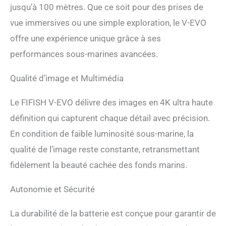
jusqu’à 100 mètres. Que ce soit pour des prises de
restaurez les couleurs du
monde sous-marin, en
vue immersives ou une simple exploration, le V-EVO
particulier dans les
offre une expérience unique grâce à ses
environnements sombres et
troubles. Objectif ultra
performances sous-marines avancées.
grand angle à 166° : Voyez
une image plus grande et
Qualité d’image et Multimédia
découvrez un monde
exceptionnel ci-dessous.
Le FIFISH V-EVO délivre des images en 4K ultra haute
Allez au-delà d'un objectif
sous-marin conventionnel
définition qui capturent chaque détail avec précision.
pour obtenir plus d'impact
En condition de faible luminosité sous-marine, la
avec vos images. Contrôle
VR immersif : offre des
qualité de l’image reste constante, retransmettant
commandes sensorielles
fidèlement la beauté cachée des fonds marins.
uniques, pilotées par
l'application FIFISH, qui
gèrent entièrement
Autonomie et Sécurité
l'affichage à 360° et le
parcours de FIFISH par un
La durabilité de la batterie est conçue pour garantir de
simple mouvement et une