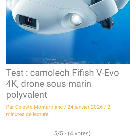
Test : camolech Fifish V-Evo
4K, drone sous-marin
polyvalent
Par
Céleste Montarblanc
/
24 janvier 2026
/
2
minutes de lecture
5/5 - (4 votes)