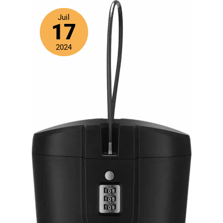
vision à travers les mers profondes et restaurez les
Juil
couleurs du monde sous-marin, en particulier dans des
17
environnements sombres et troubles. 🌟 Objectif ultra
grand angle de 166° : Ayez une vue d’ensemble et
découvrez un monde extraordinaire en contrebas. Allez
2024
au-delà d'un objectif sous-marin conventionnel pour
obtenir un impact plus important avec vos visuels. 👍
Contrôle immersif VR : offrant des commandes
sensorielles uniques alimentées par l'application
FIFSH, prenez un contrôle complet à 360° de la vue et
du chemin du FIFISH simplement en bougeant et en
tournant la tête. Intelligent, précis et facile à utiliser,
renforcez vos plongées avec le tout nouveau contrôle
FPV.