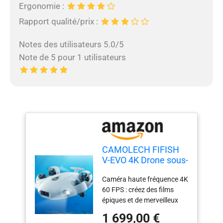
Ergonomie :
Rapport qualité/prix :
Notes des utilisateurs 5.0/5
Note de 5 pour 1 utilisateurs
CAMOLECH FIFISH
V-EVO 4K Drone sous-
marin avec bras robot
Caméra haute fréquence 4K
AI Vision Lock
60 FPS : créez des films
mouvement
épiques et de merveilleux
omnidirectionnel à
moments sous-marins avec
360° 100M Diving
1 699,00 €
le système de caméras mis
Underwater ROV (kit