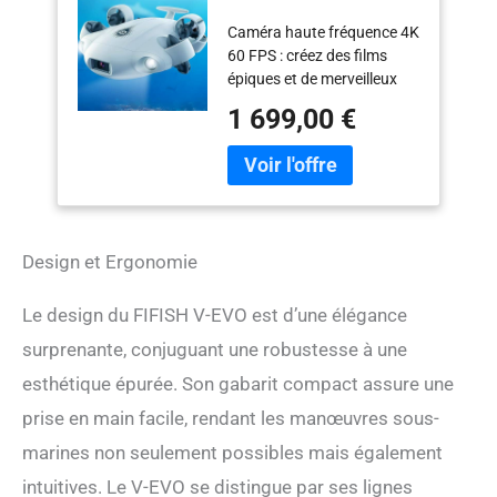
marin avec bras robot
Caméra haute fréquence 4K
AI Vision Lock
60 FPS : créez des films
mouvement
épiques et de merveilleux
omnidirectionnel à
moments sous-marins avec
360° 100M Diving
1 699,00 €
le système de caméras mis
Underwater ROV (kit
à jour de V-EVO pour
standard)
réaliser des prises de vue
professionnelles avec
facilité et plus de fluidité.
Améliorez vos compétences
Design et Ergonomie
: le design fluide,
aérodynamique et robuste
des gouttes d'eau de FIFISH
Le design du FIFISH V-EVO est d’une élégance
V-EVO garantit une
surprenante, conjuguant une robustesse à une
résistance minimale aux
esthétique épurée. Son gabarit compact assure une
courants marins et permet
des immersions plus
prise en main facile, rendant les manœuvres sous-
longues. Un port de
marines non seulement possibles mais également
connexion peut contenir
une variété d'outils et
intuitives. Le V-EVO se distingue par ses lignes