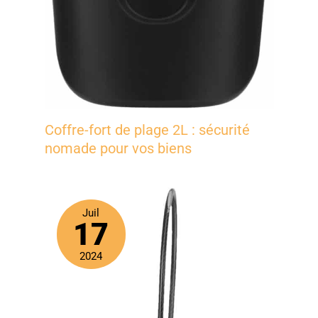
Coffre-fort de plage 2L : sécurité
nomade pour vos biens
Juil
17
2024