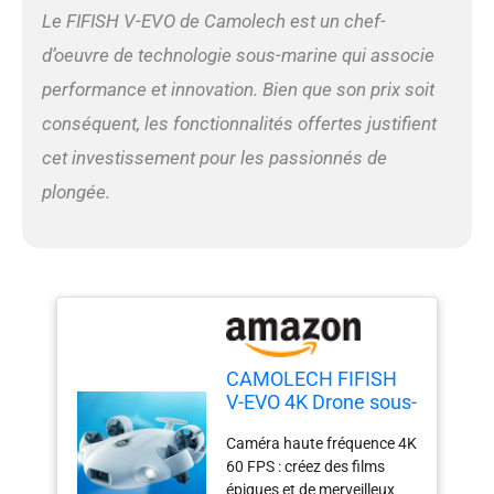
méthodes conventionnelles
Le FIFISH V-EVO de Camolech est un chef-
et obtenez une liberté totale
d’oeuvre de technologie sous-marine qui associe
à 360° dans la mobilité
subaquatique, en lévitation
performance et innovation. Bien que son prix soit
et en position maintenue.
conséquent, les fonctionnalités offertes justifient
Transformez votre
imagination créative en une
cet investissement pour les passionnés de
réalité d'imagerie
plongée.
cinématographique 4K.
5000 LED ultra lumineux : le
FIFISH V-EVO est équipé
d’une paire de lumières LED
blanches avec 5000 lumens
combinés · 5500 K.
Optimisez votre vue à
travers la mer profonde et
CAMOLECH FIFISH
restaurez les couleurs du
V-EVO 4K Drone sous-
monde sous-marin, en
marin avec bras robot
particulier dans les
Caméra haute fréquence 4K
AI Vision Lock
environnements sombres et
60 FPS : créez des films
mouvement
troubles. Objectif ultra
épiques et de merveilleux