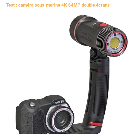
Test : caméra sous-marine 4K 64MP double écrans