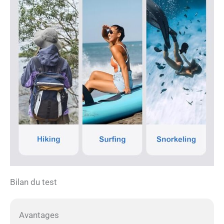
doté d'un double écran
IPS HD de 2,8 pouces et
de 1,4 pouces, cette
caméra étanche offre une
couleur et une clarté
exceptionnelles, ce qui
facilite la vérification de
vos photos tout en
prenant des selfies ou en
enregistrant des vidéos.
Avec des capacités de
webcam intelligentes, une
détection de visage et des
fonctions de prise de vue
continue, chaque capture
est stable, intelligente et
pratique. Que vous
Bilan du test
documentiez la vie
quotidienne, que vous
vous lanciez dans des
aventures de voyage ou
Avantages
que vous profitiez de