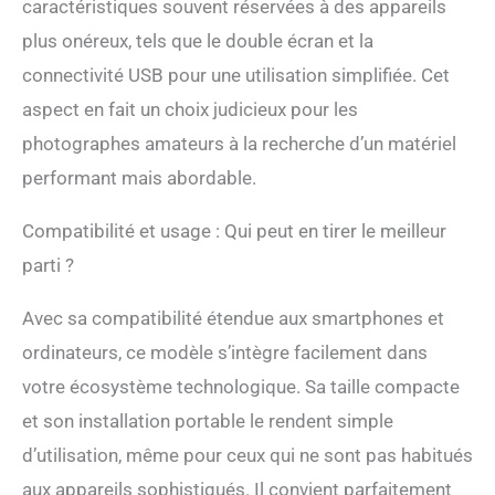
caractéristiques souvent réservées à des appareils
vous profitiez d'une
plus onéreux, tels que le double écran et la
journée à la plage ou que
vous vous lanciez dans
connectivité USB pour une utilisation simplifiée. Cet
des aventures en plein air,
aspect en fait un choix judicieux pour les
cet appareil photo
numérique documente
photographes amateurs à la recherche d’un matériel
parfaitement chaque
performant mais abordable.
expérience. Avec des
couleurs vives et des
Compatibilité et usage : Qui peut en tirer le meilleur
détails complexes, vos
photos et vidéos
parti ?
prendront vie. Facile à
utiliser, il convient à tous
Avec sa compatibilité étendue aux smartphones et
les utilisateurs Prise de
vue macro autofocus et
ordinateurs, ce modèle s’intègre facilement dans
zoom 16x : profitez d'une
votre écosystème technologique. Sa taille compacte
mise au point
automatique précise qui
et son installation portable le rendent simple
vous permet de capturer
d’utilisation, même pour ceux qui ne sont pas habitués
sans effort de superbes
gros plans à seulement
aux appareils sophistiqués. Il convient parfaitement