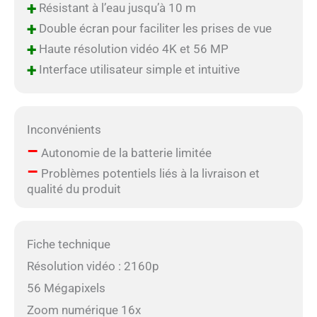
+
Résistant à l’eau jusqu’à 10 m
réunions de famille, cet
+
Double écran pour faciliter les prises de vue
appareil photo répond à
tous vos besoins divers
+
Haute résolution vidéo 4K et 56 MP
Capacité de 1500 mAh et
+
Interface utilisateur simple et intuitive
longue durée de vie de la
batterie : équipée d'une
carte TF de 32 Go
(incluse) et prenant en
Inconvénients
charge des cartes
–
mémoire jusqu'à 128 Go,
Autonomie de la batterie limitée
cette caméra offre un
–
Problèmes potentiels liés à la livraison et
grand espace de
qualité du produit
stockage pour capturer
sans effort chaque
moment passionnant. La
batterie de 1500 mAh
Fiche technique
prend en charge
Résolution vidéo : 2160p
l'enregistrement vidéo 4K
continu jusqu'à 100
56 Mégapixels
minutes, vous assurant
Zoom numérique 16x
que vous n'aurez pas