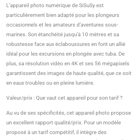
que vous soyez dans un
L’appareil photo numérique de SiSuSy est
parc aquatique ou dans
particulièrement bien adapté pour les plongeurs
une piscine. Sa
performance
occasionnels et les amateurs d’aventures sous-
exceptionnelle anti-
marines. Son étanchéité jusqu’à 10 mètres et sa
poussière vous permet de
prendre des photos en
robustesse face aux éclaboussures en font un allié
toute confiance, même
idéal pour les excursions en plongée avec tuba. De
dans des environnements
extrêmes Vidéo 4K UHD et
plus, sa résolution vidéo en 4K et ses 56 mégapixels
photos haute résolution
garantissent des images de haute qualité, que ce soit
de 56 MP : capturez
chaque moment
en eaux troubles ou en pleine lumière.
passionnant avec un
superbe enregistrement
Valeur/prix : Que vaut cet appareil pour son tarif ?
vidéo 4K ultra HD, tandis
que les photos haute
Au vu de ses spécificités, cet appareil photo propose
résolution de 56 MP
offrent un niveau de
un excellent rapport qualité/prix. Pour un modèle
qualité d'image sans
proposé à un tarif compétitif, il intègre des
précédent Que vous
exploriez sous l'eau, que