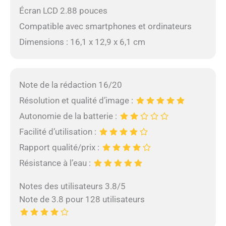
besoin de recharger
Écran LCD 2.88 pouces
fréquemment pendant
Compatible avec smartphones et ordinateurs
vos prises de vue,
répondant à tous vos
Dimensions : 16,1 x 12,9 x 6,1 cm
besoins de tournage. De
plus, avec des
caractéristiques de
stabilisation
Note de la rédaction 16/20
exceptionnelles, chaque
Résolution et qualité d’image :
cadre sera stable et clair.
Veuillez utiliser le câble de
Autonomie de la batterie :
charge USB-C fourni avec
Facilité d’utilisation :
l'appareil photo. La
caméra ne prend pas en
Rapport qualité/prix :
charge les câbles de
Résistance à l’eau :
charge C-C
Notes des utilisateurs 3.8/5
Note de 3.8 pour 128 utilisateurs