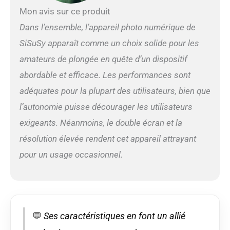
environnements
Mon avis sur ce produit
extrêmes Vidéo 4K UHD
et photos haute
Dans l’ensemble, l’appareil photo numérique de
résolution de 56 MP :
SiSuSy apparaît comme un choix solide pour les
capturez chaque
moment passionnant
amateurs de plongée en quête d’un dispositif
avec un superbe
abordable et efficace. Les performances sont
enregistrement vidéo
4K ultra HD, tandis que
adéquates pour la plupart des utilisateurs, bien que
les photos haute
l’autonomie puisse décourager les utilisateurs
résolution de 56 MP
exigeants. Néanmoins, le double écran et la
offrent un niveau de
qualité d'image sans
résolution élevée rendent cet appareil attrayant
précédent Que vous
pour un usage occasionnel.
exploriez sous l'eau, que
vous profitiez d'une
journée à la plage ou
que vous vous lanciez
dans des aventures en
plein air, cet appareil
💬
Ses caractéristiques en font un allié
photo numérique
documente