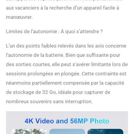
10,08 cm de distance,
aux vacanciers à la recherche d’un appareil facile à
mettant en évidence
clairement chaque détail.
manœuvrer.
Appuyez simplement à
moitié sur le bouton de
Limites de l’autonomie : À quoi s’attendre ?
l'obturateur pour une
mise au point rapide,
L’un des points faibles relevés dans les avis concerne
facile à utiliser et parfait
pour tous les amateurs de
l’autonomie de la batterie. Bien que suffisante pour
photographie. Avec le
des sorties courtes, elle peut s’avérer limitante lors de
zoom numérique 16x,
vous pouvez facilement
sessions prolongées en plongée. Cette contrainte est
capturer des paysages à
néanmoins partiellement compensée par la capacité
couper le souffle à
de stockage de 32 Go, idéale pour capturer de
distance. Que vous
plongiez sous l'eau,
nombreux souvenirs sans interruption.
nagez, faites de la
randonnée ou du vélo,
cette caméra est prête à
relever tous les défis
Design double écran HD :