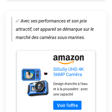
✅
Avec ses performances et son prix
attractif, cet appareil se démarque sur le
marché des caméras sous-marines.
SiSuSy UHD 4K
56MP Caméra
sous-marine
Design étanche à l'eau
numérique avec
et à la poussière : avec
carte de 32 Go,
une capacité
double écran,
d'étanchéité de 10 m,
étanche, anti-
cette caméra sous-
poussière, flottant,
marine vous permet de
compact,