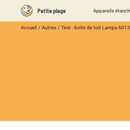
Aller
Petite plage
Appareils étanc
au
contenu
Accueil
Autres
Test : boîte de toit Lampa 601