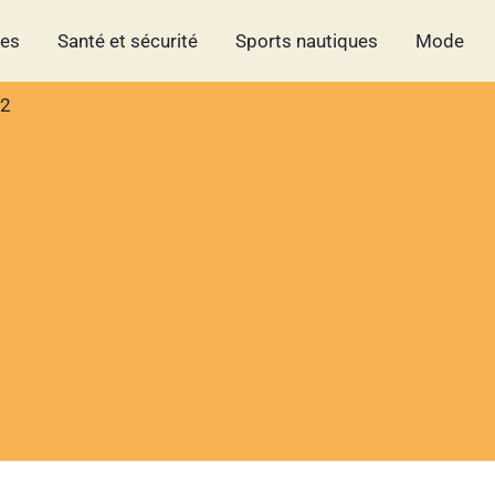
hes
Santé et sécurité
Sports nautiques
Mode
32