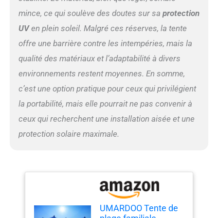
Breeze parfaite pour se
détendre sur la plage,
mince, ce qui soulève des doutes sur sa
protection
pêcher au bord du lac, ou
UV
en plein soleil. Malgré ces réserves, la tente
passer du temps avec la
famille et les amis au parc.
offre une barrière contre les intempéries, mais la
Portable avec sac de
qualité des matériaux et l’adaptabilité à divers
voyage pratique : emportez
environnements restent moyennes. En somme,
la tente de plage UMARDOO
avec vous partout où vous
c’est une option pratique pour ceux qui privilégient
allez avec notre sac de
la portabilité, mais elle pourrait ne pas convenir à
voyage pratique. Notre
tente pare-soleil pop-up
ceux qui recherchent une installation aisée et une
polyvalente est livrée avec
protection solaire maximale.
tout ce dont vous avez
besoin, y compris des
poteaux pliants en
aluminium, des piquets de
tente et des cordons
élastiques. Grand abri de
soleil familial : quatre
grands poteaux en
UMARDOO Tente de
aluminium maintiennent