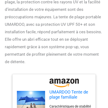
plage, la protection contre les rayons UV et la facilité
d’installation de votre équipement sont des
préoccupations majeures. La tente de plage portable
UMARDOO, avec sa protection UV UPF 50+ et son
installation facile, répond parfaitement à ces besoins.
Elle offre un abri efficace tout en se déployant
rapidement grâce à son système pop-up, vous
permettant de profiter pleinement de votre moment
de détente.
UMARDOO Tente de
plage familiale
portable de 2,1 x 2,1
Caractéristiques de stabilité
m, grand abri de