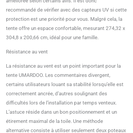
allez avec notre sac de
améliorée selon certains avis. Il est donc
voyage pratique. Notre
recommandé de vérifier avec des capteurs UV si cette
tente pare-soleil pop-up
protection est une priorité pour vous. Malgré cela, la
polyvalente est livrée avec
tout ce dont vous avez
tente offre un espace confortable, mesurant 274,32 x
besoin, y compris des
304,8 x 200,66 cm, idéal pour une famille.
poteaux pliants en
aluminium, des piquets de
tente et des cordons
Résistance au vent
élastiques. Grand abri de
soleil familial : quatre
La résistance au vent est un point important pour la
grands poteaux en
tente UMARDOO. Les commentaires divergent,
aluminium maintiennent
toute la zone d'abri de plage
certains utilisateurs louant sa stabilité lorsqu’elle est
pop-up à pleine hauteur qui
correctement ancrée, d’autres soulignant des
augmente la zone
ombragée de 50 %, assez
difficultés lors de l’installation par temps venteux.
grand pour 3 à 4 adultes.
L’astuce réside dans un bon positionnement et un
Voile d'ombrage de plage :
notre auvent de plage
étirement maximal de la toile. Une méthode
robuste est conçu pour
alternative consiste à utiliser seulement deux poteaux
résister même aux vents les