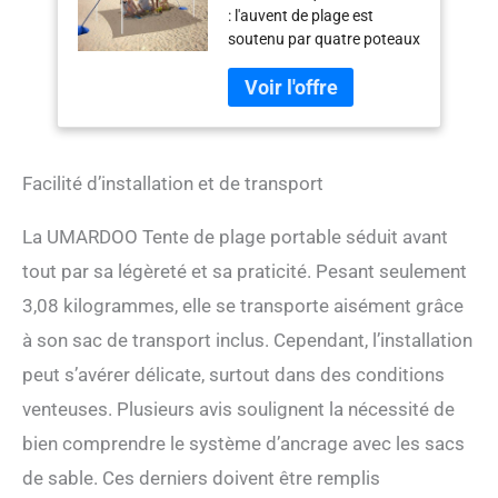
: l'auvent de plage est
plage résistant au
soutenu par quatre poteaux
vent, installation
en aluminium (diamètre 1,9
facile avec sac de
cm) et quatre grands sacs
transport pliable pour
de sable, ainsi que 4 cordes
voyage en plein air
coupe-vent. Ils forment un
UPF 50+ (bleu)
triangle stable qui rend la
tente très résistante au
Facilité d’installation et de transport
vent. Auvent de plage
durable : le tissu Lycra
La UMARDOO Tente de plage portable séduit avant
résistant et élastique a une
tout par sa légèreté et sa praticité. Pesant seulement
protection UPF 50+ et une
fonction imperméable. Les
3,08 kilogrammes, elle se transporte aisément grâce
poteaux en aluminium
à son sac de transport inclus. Cependant, l’installation
antirouille sont fixés avec
un cordon élastique
peut s’avérer délicate, surtout dans des conditions
empêchant le mouvement.
venteuses. Plusieurs avis soulignent la nécessité de
Tente géante réglable pour
la plage : restez au frais et à
bien comprendre le système d’ancrage avec les sacs
l'abri du soleil avec notre
de sable. Ces derniers doivent être remplis
pare-soleil de plage