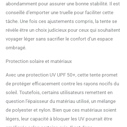
réglable. Déplacez
abondamment pour assurer une bonne stabilité. Il est
facilement le sac de sable
conseillé d’emporter une truelle pour faciliter cette
ou ajustez les poteaux pour
changer l'angle de l'ombre
tâche. Une fois ces ajustements compris, la tente se
et obtenez les tentes
révèle être un choix judicieux pour ceux qui souhaitent
d'ombrage parfaites pour
l'extérieur. Tente de plage
voyager léger sans sacrifier le confort d’un espace
facile à installer : installez
ombragé.
votre tente de plage en
quelques minutes avec
Protection solaire et matériaux
notre design facile à utiliser.
Tente de plage Pacific
Breeze parfaite pour se
Avec une protection UV UPF 50+, cette tente promet
détendre sur la plage,
de protéger efficacement contre les rayons nocifs du
pêcher au bord du lac, ou
passer du temps avec la
soleil. Toutefois, certains utilisateurs remettent en
famille et les amis au parc.
question l’épaisseur du matériau utilisé, un mélange
Portable avec sac de
voyage pratique : emportez
de polyester et nylon. Bien que ces matériaux soient
la tente de plage UMARDOO
légers, leur capacité à bloquer les UV pourrait être
avec vous partout où vous