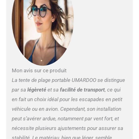
fonction imperméable. Les
poteaux en aluminium
antirouille sont fixés avec
un cordon élastique
empêchant le mouvement.
Tente géante réglable pour
la plage : restez au frais et à
l'abri du soleil avec notre
pare-soleil de plage
réglable. Déplacez
facilement le sac de sable
Mon avis sur ce produit
ou ajustez les poteaux pour
La tente de plage portable UMARDOO se distingue
changer l'angle de l'ombre
et obtenez les tentes
par sa
légèreté
et sa
facilité de transport
, ce qui
d'ombrage parfaites pour
en fait un choix idéal pour les escapades en petit
l'extérieur. Tente de plage
facile à installer : installez
véhicule ou en avion. Cependant, son installation
votre tente de plage en
peut s’avérer ardue, notamment par vent fort, et
quelques minutes avec
notre design facile à utiliser.
nécessite plusieurs ajustements pour assurer sa
Tente de plage Pacific
stabilité. Le matériau, bien que léger, semble