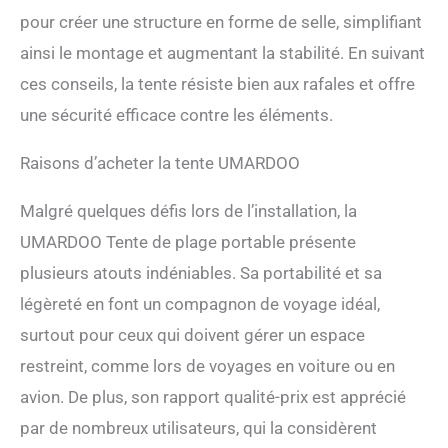
plus forts. Avec des sacs de
pour créer une structure en forme de selle, simplifiant
sable inclus, vous pouvez
ainsi le montage et augmentant la stabilité. En suivant
profiter de votre temps à la
plage sans vous soucier
ces conseils, la tente résiste bien aux rafales et offre
que votre tente s'envole.
une sécurité efficace contre les éléments.
Conseils : Par temps
venteux, veuillez creuser un
trou profond près du sac de
Raisons d’acheter la tente UMARDOO
sable, enterrer le sac de
sable dans le trou et le
Malgré quelques défis lors de l’installation, la
couvrir, de sorte que la tente
UMARDOO Tente de plage portable présente
sera plus stable.
plusieurs atouts indéniables. Sa portabilité et sa
légèreté en font un compagnon de voyage idéal,
surtout pour ceux qui doivent gérer un espace
restreint, comme lors de voyages en voiture ou en
avion. De plus, son rapport qualité-prix est apprécié
par de nombreux utilisateurs, qui la considèrent