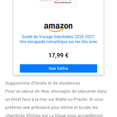
Guide de Voyage Seychelles 2026 2027:
Une escapade romantique sur les îles avec
cartes, plages, resorts de luxe, planification
de lune de miel et déplacements faciles
17,99 €
entre Mahé, Praslin et La Digue
Suggestions d’hôtels et de résidences
Pour un séjour de rêve, envisagez de séjourner dans
un hôtel face à la mer sur Mahé ou Praslin. Si vous
préférez une ambiance plus intime et locale, les
chambres d’hôtes sur La Digue vous accueilleront