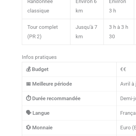
Randonnée
Environ 6
Environ
classique
km
3 h
Tour complet
Jusqu’à 7
3 h à 3 h
(PR 2)
km
30
Infos pratiques
💰 Budget
€€
📅 Meilleure période
Avril 
⏱️ Durée recommandée
Demi-j
🗣️ Langue
França
💱 Monnaie
Euro (