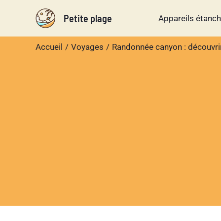
Aller
Petite plage
Appareils étanc
au
contenu
Accueil
Voyages
Randonnée canyon : découvri