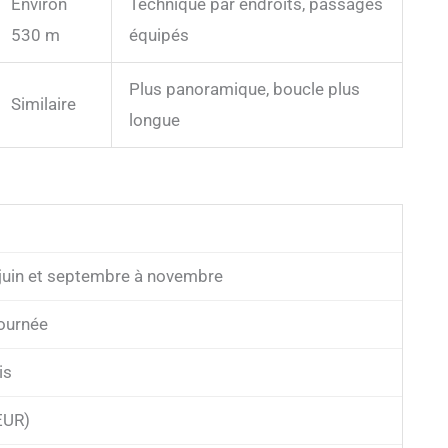
Environ
Technique par endroits, passages
530 m
équipés
Plus panoramique, boucle plus
Similaire
longue
à juin et septembre à novembre
ournée
is
EUR)