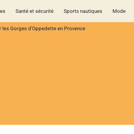
hes
Santé et sécurité
Sports nautiques
Mode
r les Gorges d’Oppedette en Provence