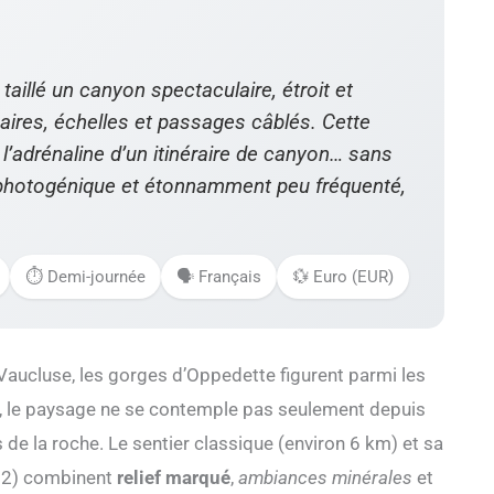
aillé un canyon spectaculaire, étroit et
caires, échelles et passages câblés. Cette
’adrénaline d’un itinéraire de canyon… sans
photogénique et étonnamment peu fréquenté,
⏱️ Demi-journée
🗣️ Français
💱 Euro (EUR)
Vaucluse, les gorges d’Oppedette figurent parmi les
ci, le paysage ne se contemple pas seulement depuis
s de la roche. Le sentier classique (environ 6 km) et sa
R 2) combinent
relief marqué
,
ambiances minérales
et