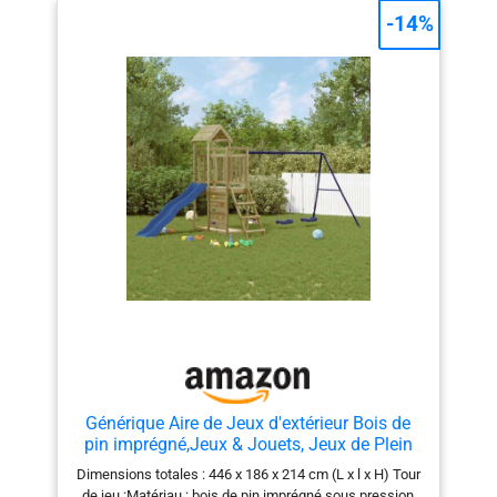
norme EN71 afin que votre petite aventure puisse
-14%
toujours se dérouler en toute sécurité. Sable non inclus.
HAUTE QUALITÉ: Buckley Hill est fabriqué en bois de
cèdre de haute qualité et préteint. Le bois de cèdre est
résistant aux intempéries et à la pourriture du bois.
Toutes les pièces en bois sont coupées à la bonne
taille et portent des numéros de pièces pour un
assemblage facile et correct. DIMENSIONS (LxBxH):
230 x 270 x 310 cm. POIDS: 62 kilos. Sable non inclus.
BACKYARD DISCOVERY : Backyard Discovery est le
numéro 1 des aires de jeux, ensembles de balançoires
et structures d'escalade en bois. Backyard Discovery
relie chaque année des milliers de familles avec des
constellations en bois conçues avec amour. Nos
maisons et tours de jeux permettent aux enfants de
bouger, de jouer et d'être créatifs en plein air. Créez de
merveilleux souvenirs dans votre jardin avec Backyard
Discovery !
Générique Aire de Jeux d'extérieur Bois de
pin imprégné,Jeux & Jouets, Jeux de Plein
air, Aires de Jeux, Brun (Poids 51.25KG)
Dimensions totales : 446 x 186 x 214 cm (L x l x H) Tour
de jeu :Matériau : bois de pin imprégné sous pression