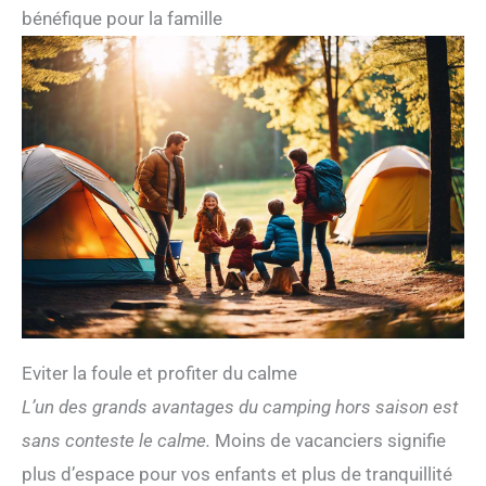
puissent toujours se balancer en toute sécurité. La tour
bénéfique pour la famille
de jeux convient aux enfants de 3 à 10 ans et a été
conçue conformément aux exigences de la norme DIN
EN 71. Jusqu'à 9 enfants peuvent jouer simultanément
en toute sécurité dans et sur la tour de jeux.
DIMENSIONS : Notre aire de jeu pour le jardin Sterling
Point offre de nombreuses possibilités de jeu dans un
petit espace. L'aire de jeux avec toboggan est donc
parfaitement adaptée aux jardins. Dimensions (LxlxH) :
490 x 470 x 290 cm. Longueur du toboggan : 305 cm.
Poids : 280 kg BACKYARD DISCOVERY : Backyard
Discovery est le numéro 1 des aires de jeux,
ensembles de balançoires et structures d'escalade en
bois. Backyard Discovery relie chaque année des
milliers de familles avec des constellations en bois
conçues avec amour. Nos maisons et tours de jeux
permettent aux enfants de bouger, de jouer et d'être
créatifs en plein air. Créez de merveilleux souvenirs
Eviter la foule et profiter du calme
dans votre jardin avec Backyard Discovery !
L’un des grands avantages du camping hors saison est
sans conteste le calme.
Moins de vacanciers signifie
plus d’espace pour vos enfants et plus de tranquillité