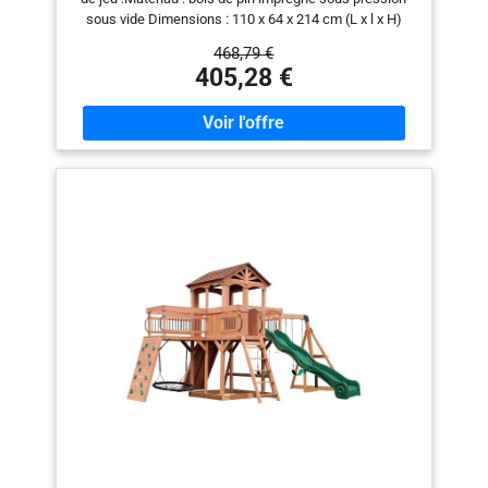
sous vide Dimensions : 110 x 64 x 214 cm (L x l x H)
Hauteur de la plateforme : 90 cm 【SATISFACTION
468,79 €
GARANTIE】Pour toute question après la livraison,
405,28 €
n'hésitez pas à nous contacter à tout moment. Notre
service après-vente répondra à votre demande dans les
24 heures. En cas de problème avec votre commande,
n'hésitez pas à nous contacter par e-mail.