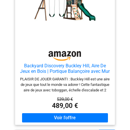
Backyard Discovery Buckley Hill, Aire De
Jeux en Bois | Portique Balançoire avec Mur
d'escalade, Toboggan Et Balançoire, Bac À
PLAISIR DE JOUER GARANTI : Buckley Hill est une aire
Sable | Cabane Exterieur Enfant, Jeux
de jeux que tout le monde va adorer ! Cette fantastique
Exterieur, +3 Ans
aire de jeux avec toboggan, échelle d'escalade et 2
balançoires combine le confort de la maison avec un
539,00 €
plaisir sans fin. Dans cette maison de jeu à deux
489,00 €
étages, les enfants peuvent se balancer ou glisser sur
le toboggan de 183 cm de long. JOUER EN TOUTE
SÉCURITÉ : L'aire de jeux convient aux enfants de 3 ans
à 10 ans ans. Les portiques balançoire de Backyard
Discovery répondent aux exigences de sécurité de la