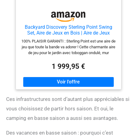
Backyard Discovery Sterling Point Swing
Set, Aire de Jeux en Bois | Aire de Jeux
Extérieur avec parois rocheuses, Toboggan,
100% PLAISIR GARANTI : Sterling Point est une aire de
balançoires | Balancoire Exterieur avec
jeu que toute la bande va adorer ! Cette charmante aire
Toboggan, Portique Balancoire
de jeu pour le jardin avec toboggan ondulé, mur
d'escalade, paroi rocheuse, marchepied accessible,
bac à sable, trapèze, 2 balançoires classiques à
1 999,95 €
sangles, 1 balançoire nid d'abeille allie le confort de la
maison au plaisir infini du jeu. Dans cette maison de
jeu à deux étages, les enfants peuvent jouer à des jeux
de rôle, se balancer ou glisser du toboggan de 244 cm.
QUALITÉ SUPÉRIEURE : Notre aire de jeux extérieure
Ces infrastructures sont d’autant plus appréciables si
est fabriquée en bois de cèdre pré-teinté de haute
qualité. Ce bois durable résiste aux intempéries et est
vous choisissez de partir hors saison. Et oui, le
très résistant à la pourriture du bois. Toutes les pièces
de bois sont sciées sur mesure et portent des numéros
camping en basse saison a aussi ses avantages.
de pièces pour garantir un montage sûr et parfait.
JOUER EN SÉCURITÉ : Le poteau de balançoire robuste
Des vacances en basse saison : pourquoi c’est
est équipé d'attaches en acier pour que vos enfants