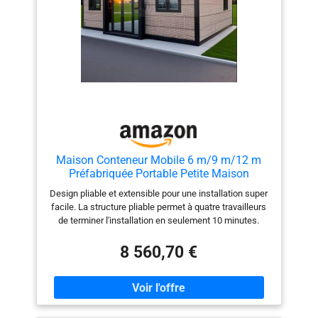
Maison Conteneur Mobile 6 m/9 m/12 m
Préfabriquée Portable Petite Maison
Design pliable et extensible pour une installation super
facile. La structure pliable permet à quatre travailleurs
de terminer l'installation en seulement 10 minutes.
Lorsqu'il est déplié, l'espace double instantanément. Il
peut être plié dans une taille standard de conteneur
8 560,70 €
pour le transport, réduisant considérablement les coûts
logistiques. Plusieurs tailles disponibles pour répondre
aux différents besoins. Disponible en tailles de 20
pieds, 30 pieds, 40 pieds et 700 mm de large, il y a une
taille adaptée pour une vie en solo, un usage familial ou