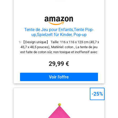
Tente de Jeu pour Enfants,Tente Pop-
up,Spielzelt für Kinder, Pop-up
Kinderspielzelt, Tipi, Prinzessin Prinz
✨【Design unique】 Taille: 116 x 116 x 123 cm (45,7 x
Schlosszelt, Certifiée par EN71
45,7 x 48,5 pouces), Matériel: coton , La tente de jeu
est faite de coton sûr, non toxique et inoffensif avec
une surface lisse. C'est une tente sécurisée pour les
enfants sur laquelle les parents peuvent compter. 🍭
29,99 €
【Facile à assembler】 :vous n'avez besoin que de 2 à
3 minutes pour aider votre enfant à construire une
maison d'amour. La cabane est facile à monter en
seulement 3 étapes grâce à nos instructions (français
non garanti). Livré avec sac de transport pour le
rangement ou l'emporter avec vous après le
-25%
démontage. Transportez la tente préférée de votre
enfant partout. 🌈【Cadeau préféré pour vos
enfants】: Votre enfant aime-t-il construire des blocs
de construction, lire des bandes dessinées, faire une
sieste ou tout simplement s'embrasser avec sa poupée