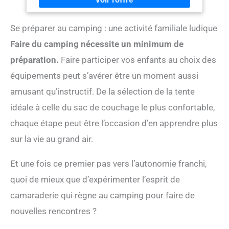
l’aération de la tente et vous permettent de mieux jeter
un coup d’œil sur les voyages magiques
Se préparer au camping : une activité familiale ludique
qu’entreprennent vos petits QUE LE JEU COMMENCE !
Vos princesses n'auront pas besoin d'attendre des
Faire du camping nécessite un minimum de
heures à cause d’un assemblage compliqué. Le
château sera prêt en seulement quelques minutes
préparation.
Faire participer vos enfants au choix des
sans même aucun outil ! Il va en faire des heureuses !
équipements peut s’avérer être un moment aussi
AMUSEMENT PARTOUT : 101 Ø x 135 cm, voilà une
taille parfaite pour un ou deux enfants. Cette tente leur
amusant qu’instructif. De la sélection de la tente
offre une cachette secrète pour jouer à des jeux, lire
idéale à celle du sac de couchage le plus confortable,
des livres ou simplement s'allonger pour une sieste
chaque étape peut être l’occasion d’en apprendre plus
sur la vie au grand air.
Et une fois ce premier pas vers l’autonomie franchi,
quoi de mieux que d’expérimenter l’esprit de
camaraderie qui règne au camping pour faire de
nouvelles rencontres ?