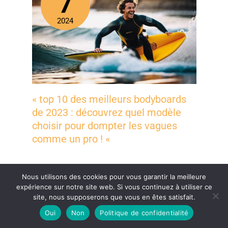
7
2024
« top 10 des meilleurs bodyboards
de 2023 : découvrez quel modèle
choisir pour dompter les vagues
comme un pro ! «
Nous utilisons des cookies pour vous garantir la meilleure
Juil
expérience sur notre site web. Si vous continuez à utiliser ce
8
site, nous supposerons que vous en êtes satisfait.
Oui
Non
Politique de confidentialité
2024