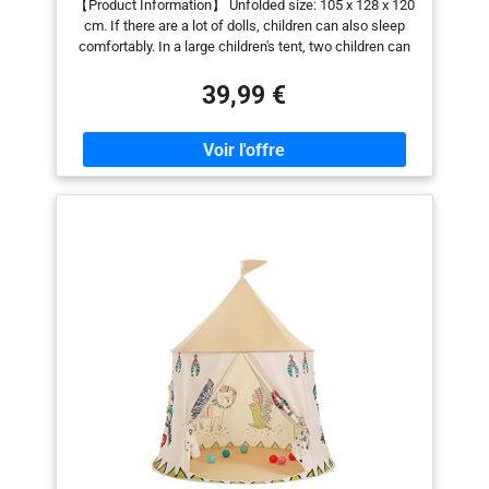
【Product Information】 Unfolded size: 105 x 128 x 120
(couleurs neutres)
cm. If there are a lot of dolls, children can also sleep
comfortably. In a large children's tent, two children can
lie comfortably. Have fun in the secret base with your
friends! 【Safety Fabric Material】The kids play tent is
39,99 €
made of high quality polyester fabric, durable, tear
resistant, non-toxic, tasteless, odorless and safe for
children. This beautiful tent is designed for your girls, to
sincerely help them realize their little princess dream.
【Easy assembly】 The assembly of this children's
tent is simple and without tools. Parents can involve
their children in construction, which promotes children's
practical skills and strengthens the parent-child bond.
(With step-by-step instructions) IDEAL GIFT - This
children's indoor tent with its stylish colors and
structured, odorless and skin-friendly fabric is every
child's dream of having a fairytale castle. Imagine their
joy of having their own little house! It's great for
encouraging imaginative play, reading and adventures.
【Precautions】1.The T-connector and the bar should
be inserted as tightly as possible. 2.Cover the fabric
sheath after installing the rod. 3.Le produit inclut
uniquement la tente, à l'exclusion de tout autre article
promotionnel.