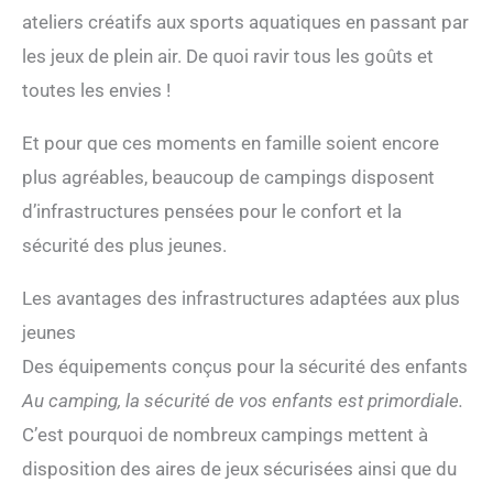
ateliers créatifs aux sports aquatiques en passant par
convient pour les logements temporaires, les campings
en plein air, les dortoirs de chantier, les maisons
les jeux de plein air. De quoi ravir tous les goûts et
d'hôtes rurales, les petits magasins, etc. Par rapport
aux bâtiments traditionnels, il est moins coûteux et
toutes les envies !
plus rapide à construire, alliant praticité et économie.
Et pour que ces moments en famille soient encore
plus agréables, beaucoup de campings disposent
d’infrastructures pensées pour le confort et la
sécurité des plus jeunes.
Les avantages des infrastructures adaptées aux plus
jeunes
Des équipements conçus pour la sécurité des enfants
Au camping, la sécurité de vos enfants est primordiale.
C’est pourquoi de nombreux campings mettent à
disposition des aires de jeux sécurisées ainsi que du