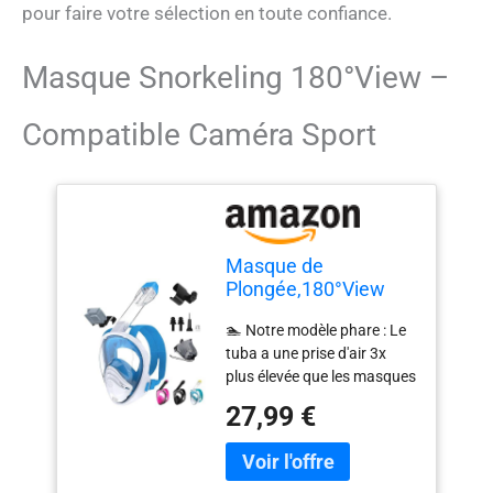
pour faire votre sélection en toute confiance.
Masque Snorkeling 180°View –
Compatible Caméra Sport
Masque de
Plongée,180°View
Masque Snorkeling
🏊 Notre modèle phare : Le
Plein Visage, Design
tuba a une prise d'air 3x
Panoramique
plus élevée que les masques
Compatible Caméra
de plongée de la
Sport Masque
27,99 €
concurence. De plus, la
Plongée avec
monture en silicone
Technologie Anti-
s'adapte à la forme de
Buée et Anti-Fuite
chaque visage, assurant un