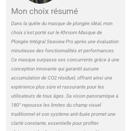
éliminer les vertiges sous
l'eau. Cette perspective
Mon choix résumé
sous-marine étendue peut
améliorer considérablement
Dans la quête du masque de plongée idéal, mon
votre expérience de
plongée. Grâce à notre
choix s’est porté sur le Khroom Masque de
support de caméra
Plongée Intégral Seaview Pro après une évaluation
amovible, vous pouvez
minutieuse des fonctionnalités et performances.
facilement fixer votre
caméra pour immortaliser
Ce masque surpasse ses concurrents grâce à une
votre aventure et la
conception innovante qui garantit aucune
partager avec vos amis et
votre famille. 【Deux tailles
accumulation de CO2 résiduel, offrant ainsi une
peuvent être choisies】
expérience plus sûre et rassurante pour les
Notre masque plongee
integral adulte
utilisateurs de tous âges. Sa vision panoramique à
professionnel est disponible
180° repousse les limites du champ visuel
en différentes couleurs et
tailles. CONSEIL POUR LA
traditionnel et son système anti-buée promet une
MESURE DE LA TAILLE :
clarté constante, essentielle pour profiter
mesurez la longueur de
l'arête du nez à la base du