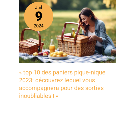
Juil
9
2024
« top 10 des paniers pique-nique
2023: découvrez lequel vous
accompagnera pour des sorties
inoubliables ! «