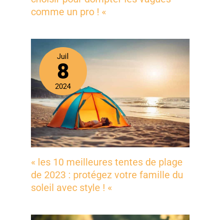
comme un pro ! «
Juil
8
2024
« les 10 meilleures tentes de plage
de 2023 : protégez votre famille du
soleil avec style ! «