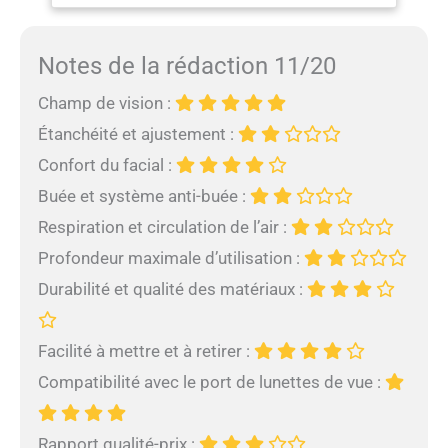
pour Adultes et
ajustement parfait et
Enfants (Blue White,
confortable, établisant de
S/M)
Notes de la rédaction 11/20
nouvelles normes de
confort. 🏊 Système
Champ de vision :
amélioré : l'édition améliorée
dispose d'une plus grande
Étanchéité et ajustement :
chambre et de 2 soupapes
Confort du facial :
d'admission pour permettre
à l'air de circuler librement à
Buée et système anti-buée :
l'intérieur et à l'extérieur. Le
Respiration et circulation de l’air :
masque SN01 sépare le
canal d'inhalation et
Profondeur maximale d’utilisation :
d'expiration et empêche
Durabilité et qualité des matériaux :
l'accumulation de CO2, ce
qui facilite la respiration et
empêche la buée pendant
Facilité à mettre et à retirer :
longtemps. 🏊 Vue
panoramique à 180° : le
Compatibilité avec le port de lunettes de vue :
design intégral offre une
plus grande zone de
visualisation, garantissant
Rapport qualité-prix :