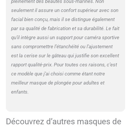
pleinement des beautés sous-marines. Non
menton lorsque vous
seulement il assure un confort supérieur avec son
choisissez la taille. Pour
moins de 10-12 cm (3,9-4,7
facial bien conçu, mais il se distingue également
pouces), choisissez S/M ;
par sa qualité de fabrication et sa durabilité. Le fait
pour plus de 12 cm (4,7
pouces), choisissez L/XL.
qu’il intègre aussi un support pour caméra sportive
Le masque plongée anti-
sans compromettre l’étanchéité ou l’ajustement
buée intégral peut être
facilement démonté et
est la cerise sur le gâteau qui justifie son excellent
transporté dans un sac de
rapport qualité-prix. Pour toutes ces raisons, c’est
transport qui est non
seulement portable, mais
ce modèle que j’ai choisi comme étant notre
aussi beau et pratique.
meilleur masque de plongée pour adultes et
C'est le meilleur choix de
cadeau pour vos amis et
enfants.
famalies cet été.
Découvrez d’autres masques de