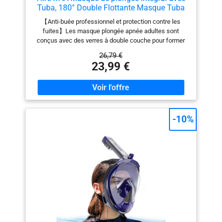
Tuba, 180° Double Flottante Masque Tuba
Adulte Snorkeling Anti-buée Anti-Fuite,
【Anti-buée professionnel et protection contre les
Lunettes plongée apnée avec Caméra
fuites】Les masque plongée apnée adultes sont
Support Adulte Enfant (Blanc, L/XL)
conçus avec des verres à double couche pour former
une couche d'air isolante entre les verres afin de
26,79 €
réduire le contact direct et de minimiser les différences
23,99 €
de température et de réduire la buée, et notre masque
plongée intégral est équipé de canaux d'inspiration et
d'expiration indépendants pour éviter la buée. Le
masque de snorkeling pour l'ensemble du visage
dispose d'un joint en silicone souple de qualité
alimentaire avec une balle flottante qui empêche l'eau
-10%
de pénétrer. Il en résulte un design professionnel anti-
buée et anti-fuite pour une expérience de snorkeling
fantastique. 【Double design float ball, plus d'air】
Notre masque de snorkeling intégral pour adultes est
doté d'un design double float ball qui utilise la gravité et
la flottabilité pour empêcher l'eau de pénétrer dans le
masque. Ainsi, le tube respiratoire reste sec et la
sécurité du plongeur est garantie. Notre Masque visage
complet dispose de deux fois plus d'air que les autres
masques de plongée adultes. Deux boules flottantes
étanches assurent une respiration plus douce à la