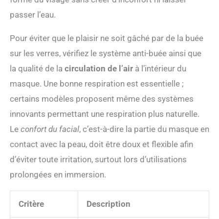
mesurez la longueur de l'arête du nez à la base du
passer l’eau.
menton lorsque vous choisissez la taille. Pour moins de
10-12 cm (3,9-4,7 pouces), choisissez S/M ; pour plus
de 12 cm (4,7 pouces), choisissez L/XL. Le masque
Pour éviter que le plaisir ne soit gâché par de la buée
plongée anti-buée intégral peut être facilement
sur les verres, vérifiez le système anti-buée ainsi que
démonté et transporté dans un sac de transport qui est
non seulement portable, mais aussi beau et pratique.
la qualité de la
circulation de l’air
à l’intérieur du
C'est le meilleur choix de cadeau pour vos amis et
famalies cet été.
masque. Une bonne respiration est essentielle ;
certains modèles proposent même des systèmes
innovants permettant une respiration plus naturelle.
Le
confort du facial
, c’est-à-dire la partie du masque en
contact avec la peau, doit être doux et flexible afin
d’éviter toute irritation, surtout lors d’utilisations
prolongées en immersion.
Critère
Description