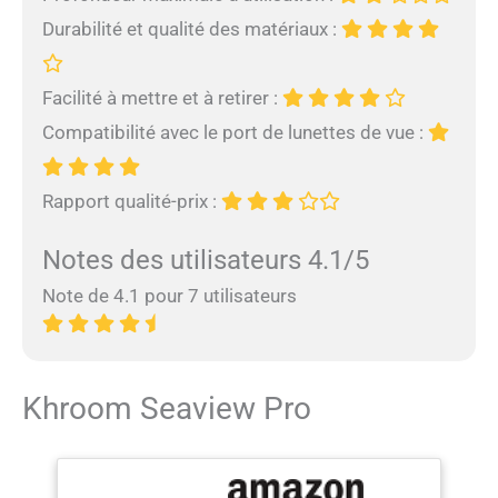
flottante qui empêche l'eau
Durabilité et qualité des matériaux :
de pénétrer. Il en résulte un
design professionnel anti-
buée et anti-fuite pour une
Facilité à mettre et à retirer :
expérience de snorkeling
fantastique. 【Double
Compatibilité avec le port de lunettes de vue :
design float ball, plus d'air】
Notre masque de snorkeling
intégral pour adultes est
Rapport qualité-prix :
doté d'un design double
float ball qui utilise la
Notes des utilisateurs 4.1/5
gravité et la flottabilité pour
empêcher l'eau de pénétrer
Note de 4.1 pour 7 utilisateurs
dans le masque. Ainsi, le
tube respiratoire reste sec
et la sécurité du plongeur
est garantie. Notre Masque
Khroom Seaview Pro
visage complet dispose de
deux fois plus d'air que les
autres masques de plongée
adultes. Deux boules