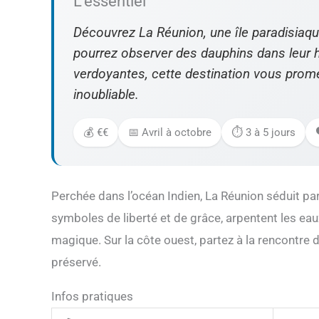
L’essentiel
Découvrez La Réunion, une île paradisia
pourrez observer des dauphins dans leur h
verdoyantes, cette destination vous prom
inoubliable.
💰 €€
📅 Avril à octobre
⏱️ 3 à 5 jours
Perchée dans l’océan Indien, La Réunion séduit par
symboles de liberté et de grâce, arpentent les eaux 
magique. Sur la côte ouest, partez à la rencontre
préservé.
Infos pratiques