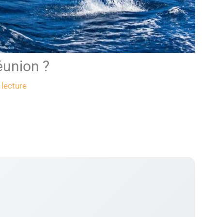
éunion ?
 lecture