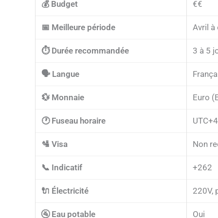
💰 Budget
€€
📅 Meilleure période
Avril à
⏱️ Durée recommandée
3 à 5 j
🗣️ Langue
França
💱 Monnaie
Euro (
🕐 Fuseau horaire
UTC+4
🛂 Visa
Non re
📞 Indicatif
+262
🔌 Électricité
220V, p
🚰 Eau potable
Oui