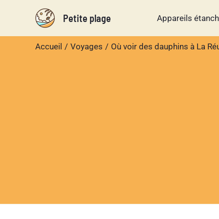
Aller
Petite plage
Appareils étanc
au
contenu
Accueil
Voyages
Où voir des dauphins à La Ré