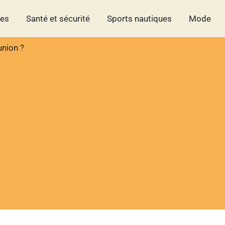
hes
Santé et sécurité
Sports nautiques
Mode
union ?