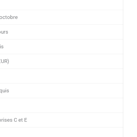
 octobre
ours
is
EUR)
quis
rises C et E