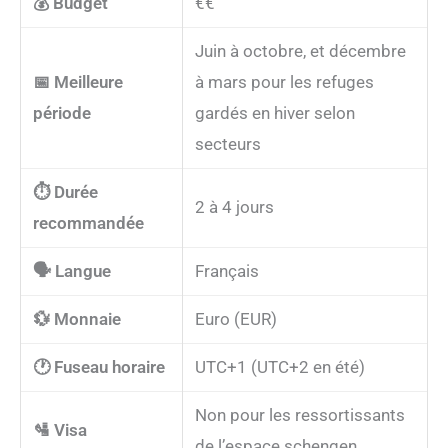
💰 Budget
€€
Juin à octobre, et décembre
📅 Meilleure
à mars pour les refuges
période
gardés en hiver selon
secteurs
⏱️ Durée
2 à 4 jours
recommandée
🗣️ Langue
Français
💱 Monnaie
Euro (EUR)
🕐 Fuseau horaire
UTC+1 (UTC+2 en été)
Non pour les ressortissants
🛂 Visa
de l’espace schengen