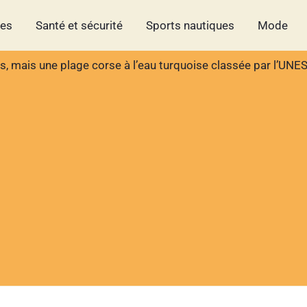
hes
Santé et sécurité
Sports nautiques
Mode
es, mais une plage corse à l’eau turquoise classée par l’UN