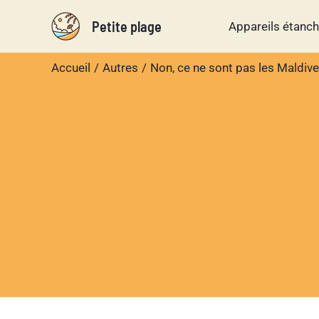
Aller
Petite plage
Appareils étanc
au
contenu
Accueil
Autres
Non, ce ne sont pas les Maldiv