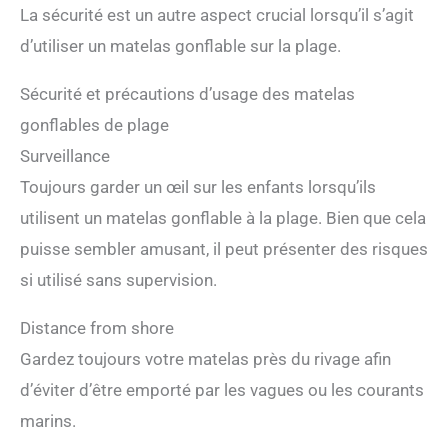
king size. Idéal pour les couples en camping, les
La sécurité est un autre aspect crucial lorsqu’il s’agit
familles avec de jeunes enfants ou les utilisateurs qui
d’utiliser un matelas gonflable sur la plage.
préfèrent un espace de couchage généreux et
recherchent un confort supplémentaire.
Sécurité et précautions d’usage des matelas
gonflables de plage
Surveillance
Toujours garder un œil sur les enfants lorsqu’ils
utilisent un matelas gonflable à la plage. Bien que cela
puisse sembler amusant, il peut présenter des risques
si utilisé sans supervision.
Distance from shore
Gardez toujours votre matelas près du rivage afin
d’éviter d’être emporté par les vagues ou les courants
marins.