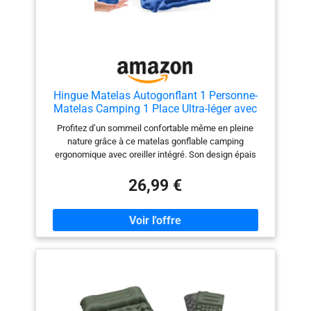
Hingue Matelas Autogonflant 1 Personne-
Matelas Camping 1 Place Ultra-léger avec
Pompe à Pied & Oreiller, Tapis Gonflable
Profitez d’un sommeil confortable même en pleine
Compact & Résistant à l'eau pour Trekking,
nature grâce à ce matelas gonflable camping
Randonnée, Plage & Tente- Bleu Foncé
ergonomique avec oreiller intégré. Son design épais
épouse parfaitement les courbes du corps et réduit les
points de pression pour un sommeil réparateur après
26,99 €
une longue randonnée, un week-end à la plage ou une
nuit sous la tente avec votre matelas gonflable 1 place
autogonflant. Grâce à sa pompe à pied intégrée, ce
matelas autogonflant se gonfle rapidement en
seulement quelques minutes, sans effort et sans avoir
besoin de pompe externe ni de souffler à la bouche.
Idéal pour le camping, les festivals ou les escapades
improvisées, ce matelas de plage gonflable vous
permet de vous installer confortablement partout en