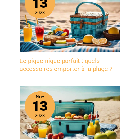
13
2023
Le pique-nique parfait : quels
accessoires emporter à la plage ?
Nov
13
2023