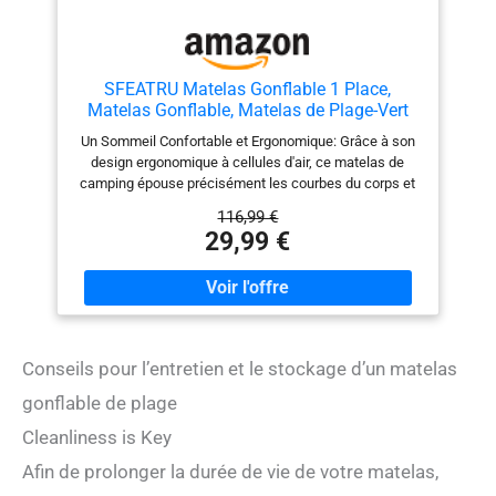
SFEATRU Matelas Gonflable 1 Place,
Matelas Gonflable, Matelas de Plage-Vert
Un Sommeil Confortable et Ergonomique: Grâce à son
design ergonomique à cellules d'air, ce matelas de
camping épouse précisément les courbes du corps et
distribue le poids de manière uniforme pour offrir un
116,99 €
soutien stable. Il élimine efficacement les sensations
29,99 €
de vide et les points de pression, procurant une
expérience de sommeil sûre et confortable, semblable
à celle de la maison, pour un réveil plein d'énergie le
lendemain matin. Gonflage Rapide: Aucune pompe
manuelle ou soufflage buccal requis. Équipé d'une
pompe à pied intégrée et efficace, un simple
Conseils pour l’entretien et le stockage d’un matelas
mouvement de pied permet d'obtenir un gonflage
complet en seulement 30 à 50 secondi. Économique en
gonflable de plage
effort, rapide et fiable, elle crée sans peine un espace
Cleanliness is Key
de sommeil confortable même lorsque vous êtes
exténué après une longue journée de randonnée.
Afin de prolonger la durée de vie de votre matelas,
CONSTRUCTION ULTRA-RÉSISTANTE: Fabriqué en