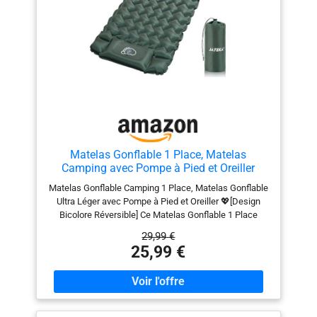
Matelas Gonflable 1 Place, Matelas
Camping avec Pompe à Pied et Oreiller
Matelas Gonflable Camping 1 Place, Matelas Gonflable
Ultra Léger avec Pompe à Pied et Oreiller 💖[Design
Bicolore Réversible] Ce Matelas Gonflable 1 Place
Camping adopte un design bicolore pratique, avec deux
29,99 €
faces utilisables pour utilisation. La structure réversible
25,99 €
permet d’utiliser le Matelas Camping des deux côtés
selon vos préférences ou l’environnement. 🦶 [Gonflage
Rapide et Dégonflage] Le Matelas Gonflable 1 Place
Camping ne nécessite ni mains, ni bouche, ni pompe à
air. Grâce à la pompe à pied intégrée, ce Matelas