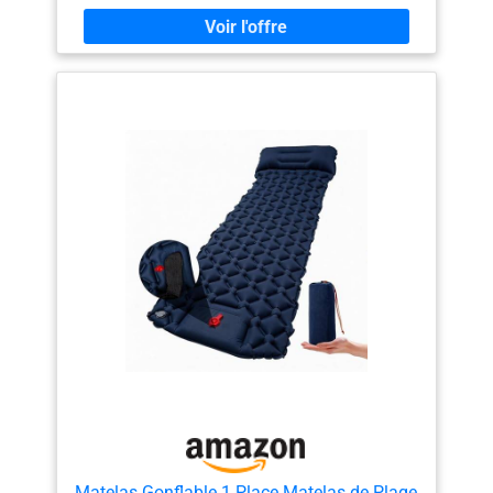
de pédaler pendant 30-60 secondes pour gonfler
complètement le matelas. La vidange rapide ne prend
qu'une seconde. Avec la valve de purge améliorée, vous
n'avez plus à vous soucier des fuites d'air. Ultra léger et
portable : le matelas ne pèse que 960 g et a la taille
d'une bouteille d'eau pliée. Le coussin intégré vous
évite de transporter un coussin supplémentaire avec
vous. Idéal pour les randonnées, le camping, le
backpacking, les voyages, l'escalade, le trekking et
d'autres activités de plein air. Option lit double : nos
draps de camping sont équipés de boutons latéraux.
Vous pouvez facilement en connecter d'autres pour
créer un lit double, formant une plus grande zone de
détente pour dormir plus confortablement. Parfait pour
une excursion en camping avec votre famille et vos
amis. Facile à nettoyer : après utilisation, le matelas est
facile à nettoyer. Il suffit de le nettoyer ou de le laver si
nécessaire. Avec Satisure, vous n'aurez plus à vous
soucier des taches ou de la saleté.
Matelas Gonflable 1 Place Matelas de Plage