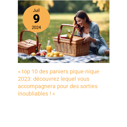
Juil
9
2024
« top 10 des paniers pique-nique
2023: découvrez lequel vous
accompagnera pour des sorties
inoubliables ! «