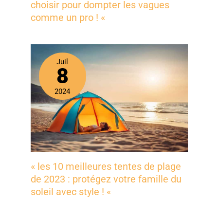
choisir pour dompter les vagues
comme un pro ! «
Juil
8
2024
« les 10 meilleures tentes de plage
de 2023 : protégez votre famille du
soleil avec style ! «