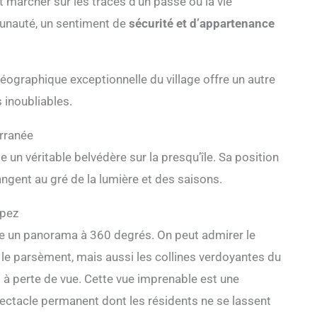
 marcher sur les traces d’un passé où la vie
munauté, un sentiment de
sécurité et d’appartenance
géographique exceptionnelle du village offre un autre
 inoubliables.
rranée
un véritable belvédère sur la presqu’île. Sa position
gent au gré de la lumière et des saisons.
opez
sse un panorama à 360 degrés. On peut admirer le
ui le parsèment, mais aussi les collines verdoyantes du
 à perte de vue. Cette vue imprenable est une
spectacle permanent dont les résidents ne se lassent