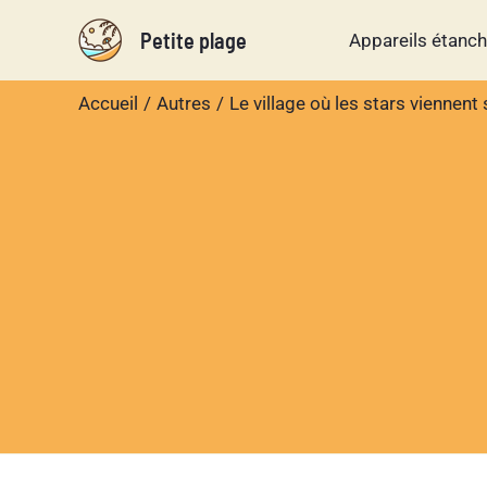
Aller
Petite plage
Appareils étanc
au
contenu
Accueil
Autres
Le village où les stars viennent