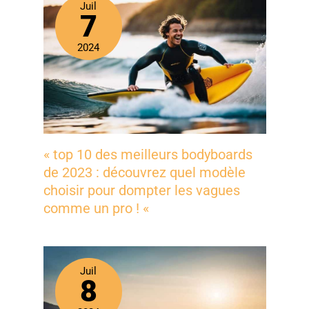
Juil
7
2024
« top 10 des meilleurs bodyboards
de 2023 : découvrez quel modèle
choisir pour dompter les vagues
comme un pro ! «
Juil
8