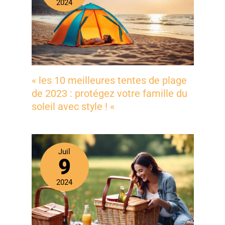
2024
« les 10 meilleures tentes de plage
de 2023 : protégez votre famille du
soleil avec style ! «
Juil
9
2024