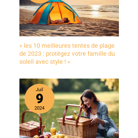
« les 10 meilleures tentes de plage
de 2023 : protégez votre famille du
soleil avec style ! «
Juil
9
2024