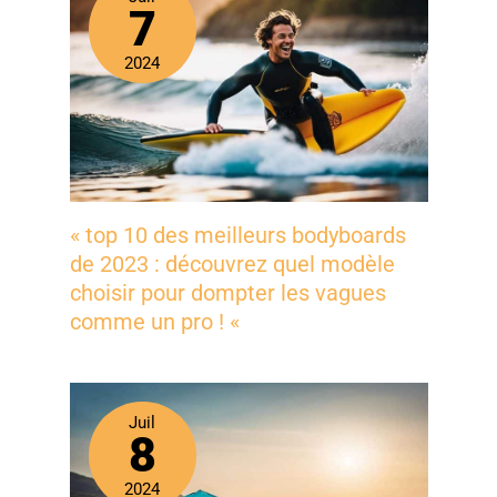
7
2024
« top 10 des meilleurs bodyboards
de 2023 : découvrez quel modèle
choisir pour dompter les vagues
comme un pro ! «
Juil
8
2024